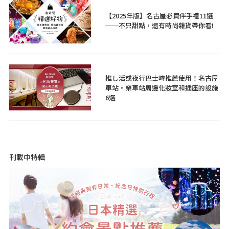
【2025年版】名古屋必買伴手禮11選
──不只甜點，還有時尚雜貨帶你看!
推し活或夜行巴士時推薦使用！名古屋
車站・榮車站周邊化妝室和插座的設施
6選
刊載中特輯