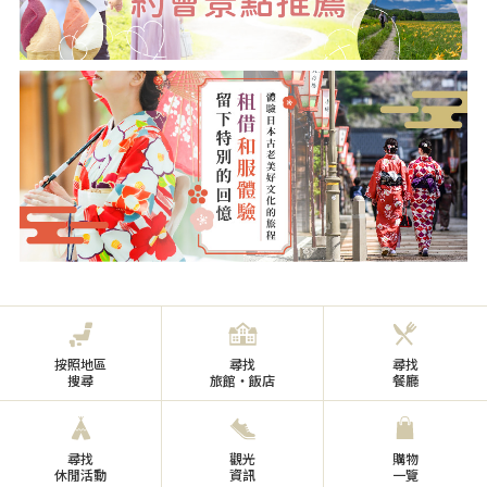
按照地區
尋找
尋找
搜尋
旅館・飯店
餐廳
尋找
觀光
購物
休閒活動
資訊
一覽