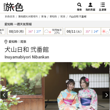
搜尋
我的頁面
主選單
旅色首頁
搜尋觀光休閒場所
東海
愛知縣
尾張
犬山日和 弐番館
愛知縣 一週天氣預報
率
降雨機率
降
08/10
08/11
36°
｜
27°
35°
｜
24°
（月）
（火）
20%
愛知縣｜尾張
犬山日和 弐番館
Inuyamabiyori Nibankan