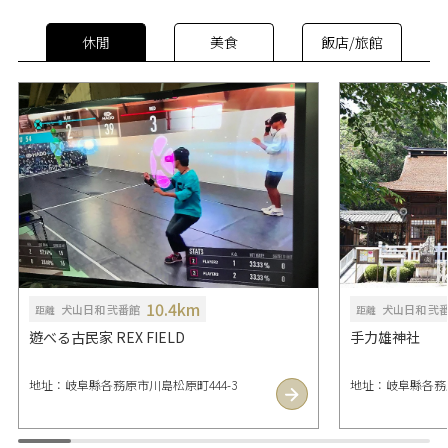
休閒
美食
飯店/旅館
10.4km
犬山日和 弐番館
犬山日和 弐
距離
距離
遊べる古民家 REX FIELD
手力雄神社
地址：岐阜縣各務原市川島松原町444-3
地址：岐阜縣各務