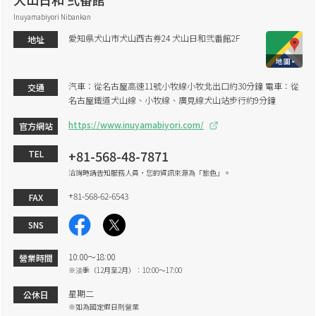
Inuyamabiyori Nibankan
愛知県犬山市犬山西古券24 犬山日和弐番館2F
地址
汽車：從名古屋高速11號小牧線小牧北出口約30分鐘 電車：從
交通
名古屋鐵道犬山線、小牧線、廣見線犬山站步行約9分鐘
https://www.inuyamabiyori.com/
官方網站
+81-568-48-7871
TEL
洽詢時請告知服務人員，您的資訊來源為「旅色」。
+81-568-62-6543
FAX
SNS
10:00～18:00
營業時間
※淡季（12月至2月）：10:00～17:00
星期二
公休日
※如為國定假日則營業