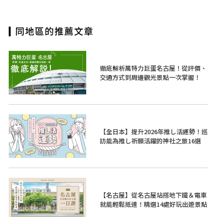
徹底解析萬特力巨蛋名古屋！從評價、
交通方式到周邊觀光景點一次掌握！
【全日本】提升2026年推し活運勢！巡
訪能為推し祈願活躍的神社之旅16選
【名古屋】從名古屋站搭地下鐵＆電車
就能輕鬆抵達！精選14處好玩出遊景點