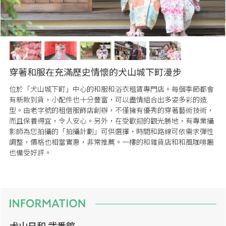
穿著和服在充滿歷史情懷的犬山城下町漫步
位於「犬山城下町」中心的和服和浴衣租賃專門店。每個季節都會
有新款到貨，小配件也十分豐富，可以盡情組合出多姿多彩的造
型。由老字號的租借服飾店創辦，不僅擁有優秀的穿著藝術技術，
而且保養得宜，令人安心。另外，在受歡迎的觀光勝地，有專業攝
影師為您拍攝的「拍攝計劃」可供選擇，時間和路線可依需求彈性
調整，價格也相當實惠，非常推薦。一樓的和雜貨店和和風咖啡廳
也備受好評。
犬山日和 弐番館