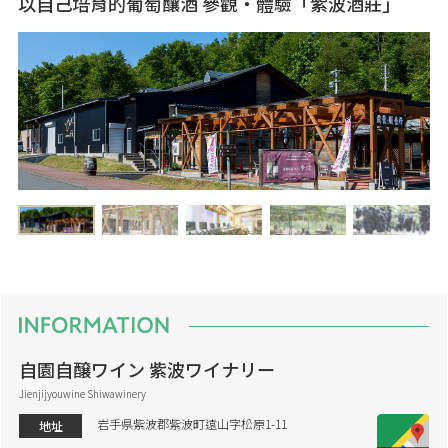
以自己培育的葡萄釀酒 參觀・體驗「紫波酒莊」
自園自醸ワイン 紫波ワイナリー
Jienjijyouwine Shiwawinery
岩手県紫波郡紫波町遠山字松原1-11
地址