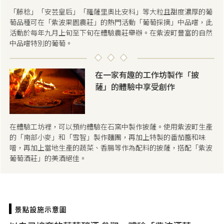
「藤稔」「安芸皇后」「羅薩里奧比安科」等大粒且甜度濃厚的葡
萄品種可在「紫波果園農莊」的熱門活動「葡萄採摘」中品嚐，此
活動於每年九月上旬至下旬在體驗農莊舉辦。在紫波町豐富的自然
中品嚐特別的葡萄。
在一家有趣的工作坊製作「披
薩」的體驗中享受創作
在體驗工坊裡，可以預約體驗在石窯中製作披薩。使用紫波町生產
的「南部小麥」和「雪智」製作麵團，再加上特製的番茄醬和味
噌，再加上當地生產的蔬菜、香腸等作為配料的披薩，搭配「紫波
葡萄酒莊」的美酒絕佳。