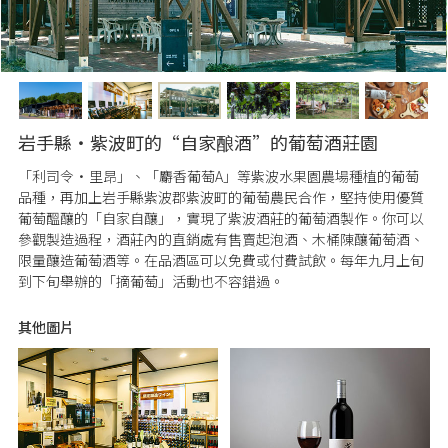
岩手縣・紫波町的“自家酿酒”的葡萄酒莊園
「利司令·里昂」、「麝香葡萄A」等紫波水果園農場種植的葡萄
品種，再加上岩手縣紫波郡紫波町的葡萄農民合作，堅持使用優質
葡萄醞釀的「自家自釀」，實現了紫波酒莊的葡萄酒製作。你可以
參觀製造過程，酒莊內的直銷處有售賣起泡酒、木桶陳釀葡萄酒、
限量釀造葡萄酒等。在品酒區可以免費或付費試飲。每年九月上旬
到下旬舉辦的「摘葡萄」活動也不容錯過。
其他圖片