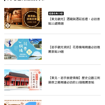
【東北觀光】酒藏與酒莊巡禮・必訪景
點11處精選
【岩手觀光資訊】花卷機場周邊必訪推
薦景點19選
【東北・岩手旅遊情報】歷史公園江刺
藤原之鄉周邊必訪的11個推薦景點