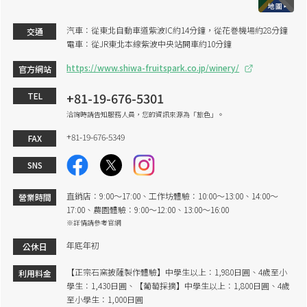
汽車：從東北自動車道紫波IC約14分鐘，從花巻機場約28分鐘
交通
電車：從JR東北本線紫波中央站開車約10分鐘
https://www.shiwa-fruitspark.co.jp/winery/
官方網站
+81-19-676-5301
TEL
洽詢時請告知服務人員，您的資訊來源為「旅色」。
+81-19-676-5349
FAX
SNS
直銷店：9:00～17:00、工作坊體驗：10:00～13:00、14:00～
營業時間
17:00、農園體驗：9:00～12:00、13:00～16:00
※詳情請參考官網
年底年初
公休日
【正宗石窯披薩製作體驗】中學生以上：1,980日圓、4歲至小
利用料金
學生：1,430日圓、【葡萄採摘】中學生以上：1,800日圓、4歲
至小學生：1,000日圓