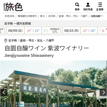
搜尋
我的頁面
主選單
旅色首頁
搜尋觀光休閒場所
東北
岩手縣
盛岡・雫石・安比・八幡平
自園自醸ワイン
岩手縣 一週天氣預報
率
降雨機率
降
08/09
08/10
30°
｜
23°
28°
｜
20°
（日）
（月）
50%
1
岩手縣｜盛岡・雫石・安比・八幡平
自園自醸ワイン 紫波ワイナリー
Jienjijyouwine Shiwawinery