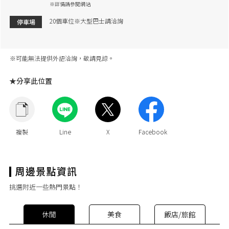
※詳情請參閱網站
20個車位※大型巴士請洽詢
停車場
※可能無法提供外語洽詢，敬請見諒。
★分享此位置
挑選附近一些熱門景點！
休閒
美食
飯店/旅館