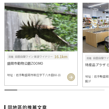
16.1km
自園自醸ワイン 紫波ワイナリー
距離
自園自醸ワイ
距離
盛岡市動物公園ZOOMO
特産品プラザ 
地址：岩手縣盛岡市新庄字下八木田60-18
地址：岩手縣盛岡市
館1F