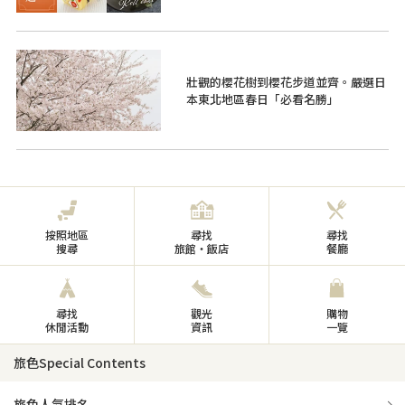
壯觀的櫻花樹到櫻花步道並齊。嚴選日
本東北地區春日「必看名勝」
按照地區
尋找
尋找
搜尋
旅館・飯店
餐廳
尋找
觀光
購物
休閒活動
資訊
一覽
旅色Special Contents
旅色人氣排名