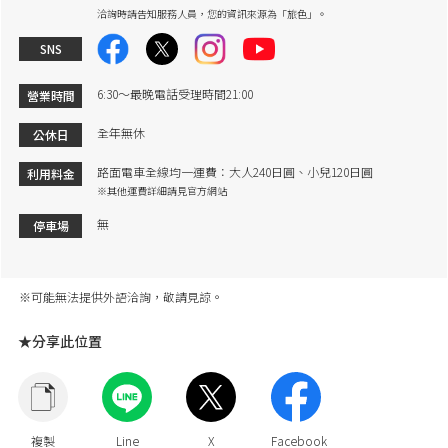
洽詢時請告知服務人員，您的資訊來源為「旅色」。
SNS
6:30～最晚電話受理時間21:00
營業時間
全年無休
公休日
路面電車全線均一運費：大人240日圓、小兒120日圓
利用料金
※其他運費詳細請見官方網站
無
停車場
※可能無法提供外語洽詢，敬請見諒。
★分享此位置