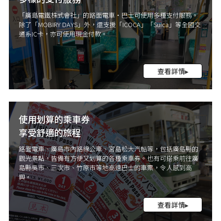
「廣島電鐵株式會社」的路面電車・巴士可使用多種支付服務。
除了「MOBIRY DAYS」外，還支援「ICOCA」「Suica」等全國交
通系IC卡，亦可使用現金付款。
查看詳情▸
使用划算的乘車券
享受舒適的旅程
路面電車、廣島市內路線公車、宮島松大汽船等，包括廣島縣的
觀光景點，皆備有方便又划算的各種乘車券。也有可搭乘前往廣
島縣吳市、三次市、竹原市等地高速巴士的車票，令人感到高
興。
查看詳情▸