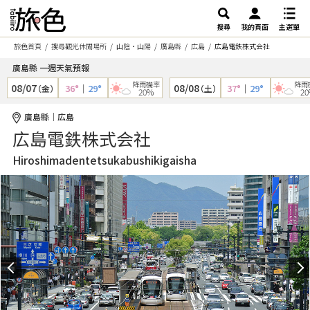
搜尋
我的頁面
主選單
旅色首頁
搜尋觀光休閒場所
山陰・山陽
廣島縣
広島
広島電鉄株式会社
廣島縣 一週天氣預報
降雨機率
降雨機率
8/07
08/08
36°
｜
29°
37°
｜
29°
（金）
（土）
20%
20%
廣島縣｜広島
広島電鉄株式会社
Hiroshimadentetsukabushikigaisha