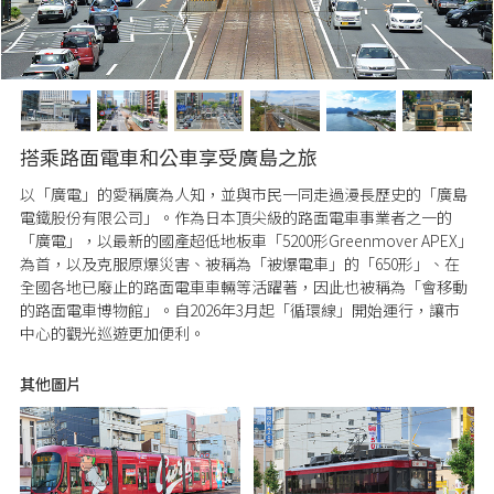
搭乘路面電車和公車享受廣島之旅
以「廣電」的愛稱廣為人知，並與市民一同走過漫長歷史的「廣島
電鐵股份有限公司」。作為日本頂尖級的路面電車事業者之一的
「廣電」，以最新的國產超低地板車「5200形Greenmover APEX」
為首，以及克服原爆災害、被稱為「被爆電車」的「650形」、在
全國各地已廢止的路面電車車輛等活躍著，因此也被稱為「會移動
的路面電車博物館」。自2026年3月起「循環線」開始運行，讓市
中心的觀光巡遊更加便利。
其他圖片