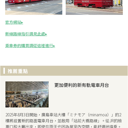
官方網站
新線路線指引請見此處
乘車券的購買請從這裡進行
更加便利的新有軌電車月台
2025年8月3日開始，廣島車站大樓「ミナモア（minamoa）」的2
樓將設置新的路面電車月台，並啟用「站前大橋路線」。從JR的檢
票口和大廳出來，即使在雨天也因為是室內空間，能舒適地換乘。