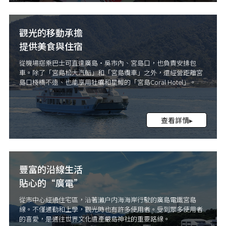
觀光的移動承擔
提供美食與住宿
從機場搭乘巴士可直達廣島・吳市內、宮島口，也負責安排包
車。除了「宮島松大汽船」和「宮島纜車」之外，還經營距離宮
島口棧橋不遠、也能享用牡蠣和星鰻的「宮島Coral Hotel」。
查看詳情▸
豐富的沿線生活
貼心的“廣電”
從市中心經過住宅區，沿著濑户内海海岸行駛的廣島電鐵宮島
線。不僅通勤和上學，觀光時也有許多使用者。受到眾多使用者
的喜愛，是通往世界文化遺產嚴島神社的重要路線。