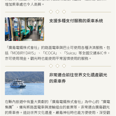
增加乘車處也令人高興。
支援多種支付服務的乘車系統
「廣島電鐵株式會社」的路面電車與巴士可使用各種決済服務，包
括「MOBIRY DAYS」、「ICOCA」、「Suica」等全國交通系IC卡，
亦可使用現金。觀光時也能使用平常習慣使用的服務。
非常適合前往世界文化遺產觀光
的乘車券
在縣內旅遊中有重大貢獻的「廣島電鐵株式會社」為中心的“廣電
集團”，備有將路面電車與渡輪組合的套票等，非常適合廣島觀光
的乘車券。造訪世界文化遺產・嚴島神社時也能方便使用，深受觀