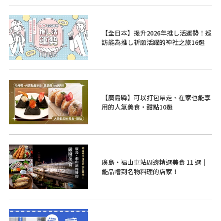
【全日本】提升2026年推し活運勢！巡
訪能為推し祈願活躍的神社之旅16選
【廣島縣】可以打包帶走、在家也能享
用的人氣美食・甜點10選
廣島・福山車站周邊精選美食 11 選｜
能品嚐到名物料理的店家！