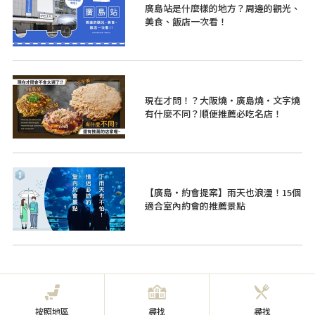
廣島站是什麼樣的地方？周邊的觀光、
美食、飯店一次看！
現在才問！？大阪燒・廣島燒・文字燒
有什麼不同？順便推薦必吃名店！
【廣島・約會提案】雨天也浪漫！15個
適合室內約會的推薦景點
按照地區
尋找
尋找