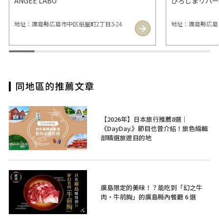
ANGEE LABO
ひろしまリバー
地址：廣島縣広島市中区紙屋町2丁目3-24
地址：廣島縣広島
【2026年】日本旅行推薦8選｜
《DayDay.》節目也曾介紹！旅色編輯
部精選旅遊目的地
廣島限定的美味！？能吃到「幻之牛
肉・牛前胸」的廣島縣內餐廳 6 選