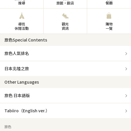
搜尋
旅館・飯店
餐廳
尋找
觀光
購物
休閒活動
資訊
一覽
旅色Special Contents
旅色人氣排名
日本北陸之旅
Other Languages
旅色 日本語版
Tabiiro（English ver.）
旅色