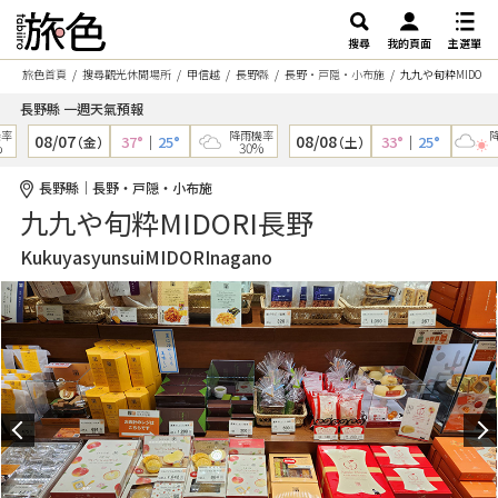
搜尋
我的頁面
主選單
旅色首頁
搜尋觀光休閒場所
甲信越
長野縣
長野・戸隠・小布施
九九や旬粋MIDORI
長野縣 一週天氣預報
率
降雨機率
降
08/07
08/08
37°
｜
25°
33°
｜
25°
（金）
（土）
30%
4
長野縣｜長野・戸隠・小布施
九九や旬粋MIDORI長野
KukuyasyunsuiMIDORInagano