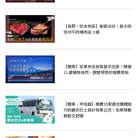
【長野・松本地區】旅遊必訪！能大啖
信州牛的燒肉店 3 選
【關東】從東京出發能當天往返！精選
11 處擁抱自然、飽覽絕景的推薦景點
【關東・甲信越】推薦15家適合團體旅
行的觀光巴士與計程車公司！包車移動
輕鬆又舒適