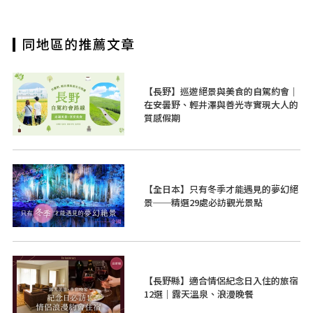
【長野】巡遊絕景與美食的自駕約會｜
在安曇野、輕井澤與善光寺實現大人的
質感假期
【全日本】只有冬季才能遇見的夢幻絕
景──精選29處必訪觀光景點
【長野縣】適合情侶紀念日入住的旅宿
12選｜露天溫泉、浪漫晚餐