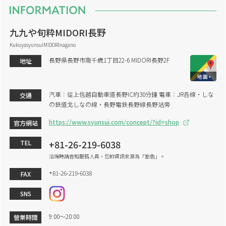
九九や旬粋MIDORI長野
KukuyasyunsuiMIDORInagano
長野県長野市南千歳1丁目22-6 MIDORI長野2F
地址
汽車：從上信越自動車道長野IC約30分鐘 電車：JR各線・しな
交通
の鉄道北しなの線・長野電鉄長野線長野站旁
https://www.syunsui.com/concept/?id=shop
官方網站
+81-26-219-6038
TEL
洽詢時請告知服務人員，您的資訊來源為「旅色」。
+81-26-219-6038
FAX
SNS
9:00～20:00
營業時間