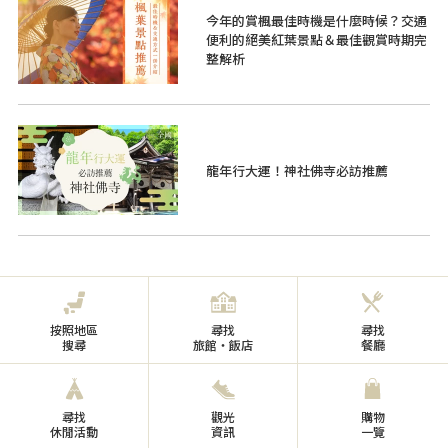
今年的賞楓最佳時機是什麼時候？交通
便利的絕美紅葉景點＆最佳觀賞時期完
整解析
龍年行大運！神社佛寺必訪推薦
按照地區
尋找
尋找
搜尋
旅館・飯店
餐廳
尋找
觀光
購物
休閒活動
資訊
一覽