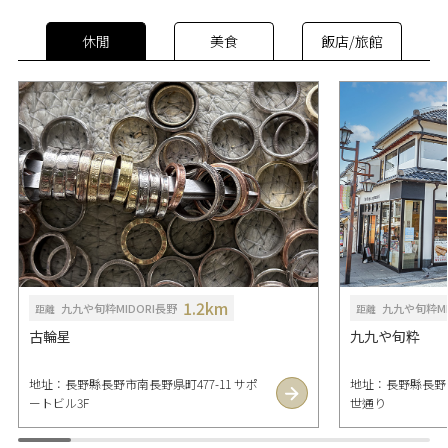
休閒
美食
飯店/旅館
1.2km
九九や旬粋MIDORI長野
九九や旬粋MI
距離
距離
古輪星
九九や旬粋
地址：長野縣長野市南長野県町477-11 サポ
地址：長野縣長野市
ートビル3F
世通り