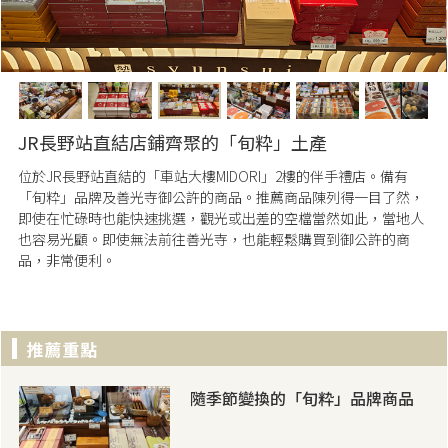
JR長野站直結店鋪齊聚的「旬粋」土產
位於JR長野站直結的「車站大樓MIDORI」2樓的伴手禮店。備有
「旬粋」品牌及善光寺御公許的商品。推薦商品陳列得一目了然，
即使在忙碌時也能快速挑選，觀光或出差的空檔當然如此，當地人
也容易光顧。即使無法前往善光寺，也能輕鬆購買到御公許的商
品，非常便利。
隨季節變換的「旬粋」品牌商品