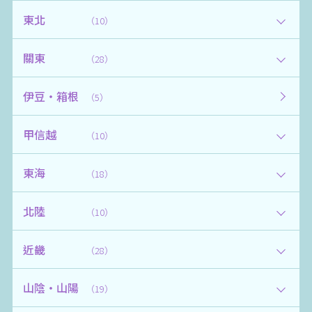
東北
（10）
關東
（28）
伊豆・箱根
（5）
甲信越
（10）
東海
（18）
北陸
（10）
近畿
（28）
山陰・山陽
（19）