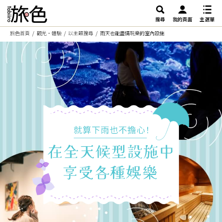
搜尋
我的頁面
主選單
旅色首頁
觀光・體驗
以主題搜尋
雨天也能盡情玩樂的室內設施