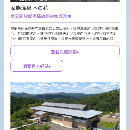
家族温泉 木の花
享受開放感盡情放鬆的家庭溫泉
被稱為鹿兒島縣內最古老的日當山溫泉，提供源泉放流式的包場家族風
呂。共有8間客房，其中4間附有露天浴池及室內浴池，3間附有室內浴
池，1間附有室內浴池及升降機，且皆為無障礙設計，設有免費的腳湯
且支援輪椅使用，讓長者及行動不便者也能安心享受。室內浴池有石製
及檜木製兩種，中庭積水區讓人聯想到泰國渡假勝地。
查看設施詳情▸
瀏覽官方網站▸