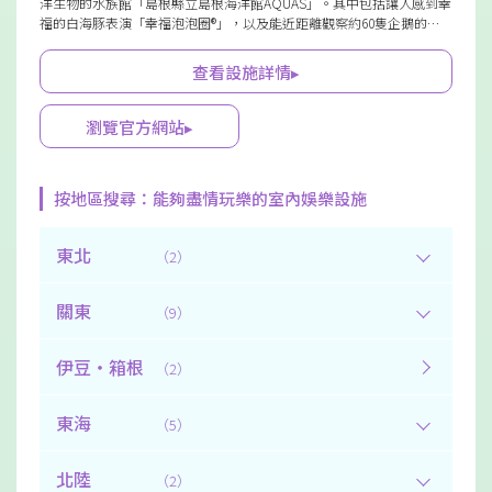
洋生物的水族館「島根縣立島根海洋館AQUAS」。其中包括讓人感到幸
福的白海豚表演「幸福泡泡圈®」，以及能近距離觀察約60隻企鵝的
「企鵝館」，還有鯊魚與魟魚優雅游動在約1,000噸的大水族箱中，令人
印象深刻。此外，還有海獅和海豹的有趣表演等，擁有許多看點。讓我
查看設施詳情▸
們以散步的心情體驗多樣生物棲息的神秘海洋世界吧。
瀏覽官方網站▸
按地區搜尋：能夠盡情玩樂的室內娛樂設施
東北
（2）
關東
（9）
伊豆・箱根
（2）
東海
（5）
北陸
（2）