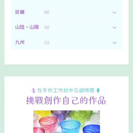
近畿
（9）
山陰・山陽
（5）
九州
（1）