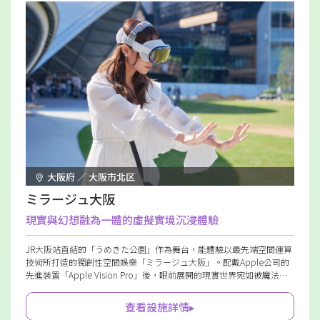
大阪府 ／ 大阪市北区
ミラージュ大阪
現實與幻想融為一體的虛擬實境沉浸體驗
JR大阪站直結的「うめきた公園」作為舞台，能體驗以最先端空間運算
技術所打造的獨創性空間娛樂「ミラージュ大阪」。配戴Apple公司的
先進裝置「Apple Vision Pro」後，眼前展開的現實世界宛如被魔法轉
變般，等待著令人驚嘆的感動。
查看設施詳情▸