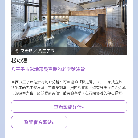
東京都 ／ 八王子市
松の湯
八王子市當地深受喜愛的老字號澡堂
JR西八王子車站步行約17分鐘即可到達的「松之湯」，是一家成立於
1954年的老字號澡堂。不僅受到當地居民的喜愛，還有許多來自附近城
市的遊客光臨，廣泛受到各個年齡層的喜愛。在氛圍優雅的磚石調瓷磚
空間中，有使用從地下137米取水的天然溫泉製成的內湯，設有按摩浴
缸，高濃度二氧化碳泉水，每日更換的藥湯戶外岩石浴池，桑拿，以及
查看設施詳情▸
冷水池。
瀏覽官方網站▸