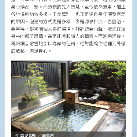
身心煥然一新。而這樣的先人智慧，至今依然適用，加上
各地溫泉功效多樣、千差萬別，也正是溫泉長年深受喜愛
的原因。泡湯的方式更是多樣，像是源泉掛流、岩盤浴、
桑拿等，都可隨個人喜好選擇。靜靜聽著雨聲、浸泡在溫
泉中的那份風情，甚至能喚起詩人的情懷。而泡完湯後，
再細細品嚐當地引以為傲的佳餚，絕對能讓你從裡到外徹
底放鬆、滿足身心。
鹿兒島縣 ／ 霧島市