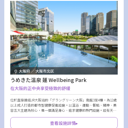
大阪府 ／ 大阪市北区
うめきた温泉 蓮 Wellbeing Park
在大阪的正中央享受極致的舒緩
位於直接連結JR大阪站的「グラングリーン大阪」南館3至4樓，為12歲
以上成人打造的都市型健康促進設施。以溫浴、運動、餐點、精神、美
容五大主題為核心，是一個滿足身心、追求健康的熱門設施。設有天然
溫泉與充滿渡假感的游泳池，並導入從初學者到高級者皆適用的訓練課
程，與京都府老字號種麴店「菱六」合作，提供使用麴的「發酵道」菜
查看設施詳情▸
單。透過冥想進行內在照護及美容護理，以全方位支援讓身心獲得療