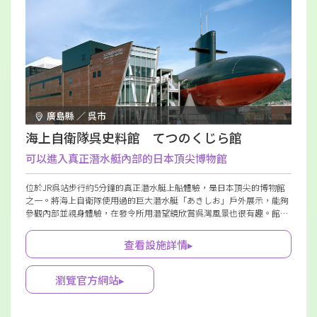
廣島縣 ／ 呉市
海上自衛隊呉史料館 てつのくじら館
可以進入真正潛水艇內部的日本頂尖博物館
位於JR呉站步行約5分鐘的真正潛水艇上船體驗，是日本頂尖的博物館
之一。將海上自衛隊使用過的巨大潛水艇「あきしお」戶外展示，能夠
參觀內部並親身體驗，在發令所用潛望鏡欣賞呉灣風景也很有趣。館內
展示了許多關於掃雷活動和潛水艇的資料，並且推薦海自商品店鋪和咖
啡廳。
查看設施詳情▸
瀏覽官方網站▸