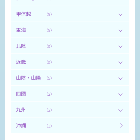
甲信越
（5）
東海
（5）
北陸
（9）
近畿
（9）
山陰・山陽
（5）
四國
（2）
九州
（2）
沖繩
（1）