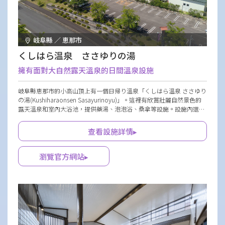
岐阜縣 ／ 恵那市
くしはら温泉 ささゆりの湯
擁有面對大自然露天溫泉的日間溫泉設施
岐阜縣恵那市的小高山頂上有一個日帰り溫泉「くしはら温泉 ささゆり
の湯(Kushiharaonsen Sasayurinoyu)」。這裡有欣賞壯麗自然景色的
露天溫泉和室內大浴池，提供藥湯、泡泡浴、桑拿等設施。設施內還設
有特產商品店，餐廳供應使用當季食材的料理。另外還有相鄰的露營場
和草地高爾夫球場等設施，讓遊客可以全天候盡情享受。
查看設施詳情▸
瀏覽官方網站▸