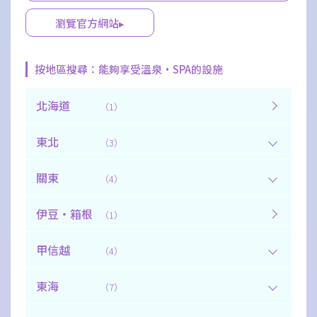
癒。
瀏覽官方網站▸
按地區搜尋：能夠享受溫泉·SPA的設施
北海道
（1）
東北
（3）
關東
（4）
伊豆・箱根
（1）
甲信越
（4）
東海
（7）