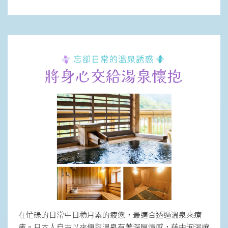
在忙碌的日常中日積月累的疲憊，最適合透過溫泉來療
癒。日本人自古以來便與溫泉有著深厚情感，藉由泡湯讓