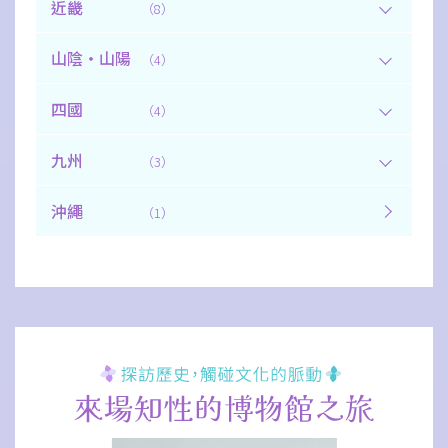
近畿
（8）
山陰・山陽
（4）
四國
（4）
九州
（3）
沖繩
（1）