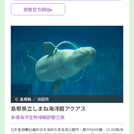
瀏覽官方網站▸
島根縣 ／ 浜田市
島根県立しまね海洋館アクアス
多樣海洋生物接觸舒壓之旅
位於能俯瞰壯麗的日本海的石見海濱公園內，展示約400種、10,000點海