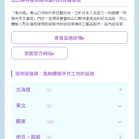
「長州苑」是山口市的代表性觀光地，位於日本三名塔之一的國寶「琉
璃光寺五重塔」門前。這裡有豐富的山口縣特產商品的紀念品店，可以
體驗人形彩繪和使用和紙製作的掛毯等傳統工藝品製作。店內設有使用
當地食材的餐廳「香山」和「5緣CAFE」，在觀光時一定要來此處購物
和用餐。
查看設施詳情▸
瀏覽官方網站▸
按地區搜尋：能夠體驗手作工坊的設施
北海道
（1）
東北
（2）
關東
（16）
伊豆・箱根
（2）