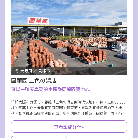
大阪府 ／ 貝塚市
国華園 二色の浜店
可以一整天享受的主題樂園般園藝中心
位於大阪府貝塚市，距離「二色の浜公園海浜緑地」不遠，是約10,000
坪的園藝中心。春季有家庭菜園的蔬菜苗，夏季則有清涼感的室內綠
植，秋季擺滿點綴庭院的花苗，冬季則陳列洋蘭類「蝴蝶蘭」等，彷彿
是植物的主題樂園。園藝用品到農業機械品項豐富，連專業生產者也感
到滿意。
查看設施詳情▸