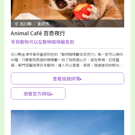
石川縣 ／ 金沢市
Animal Café 百奇夜行
罕見動物可以在動物咖啡廳見到
石川縣金澤市東茶屋街附近的「動物咖啡廳百奇夜行」是一家可以與約
40種、70隻動物見面的咖啡廳。除了狗和貓以外，還有樹懶、紅尾靈
貓、蘇門答臘狨等許多動物，讓人可以看看、摸摸，度過愉悅的時光。
食物和飲料也豐富，白天推薦原創的豆沙餅。晚上則可享用鱷魚、袋鼠
等肉料理和酒類，適合想要在金澤體驗略有不同的人。
查看設施詳情▸
瀏覽官方網站▸