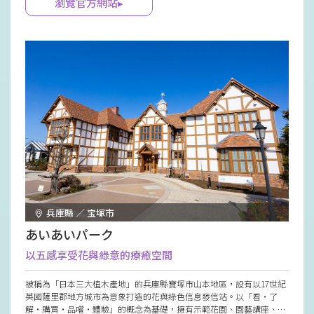
瀏覽官方網站▸
兵庫縣 ／ 宝塚市
あいあいパーク
以五感享受花與綠意的療癒空間
被稱為「日本三大植木產地」的兵庫縣寶塚市山本地區，設有以17世紀
英國薩里郡地方城市為意象打造的花與綠色信息發信站。以「看・了
解・購買・品嚐・體驗」的概念為基礎，擁有示範花園、園藝講座、園