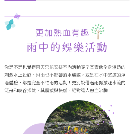
你是不是也覺得雨天只能安排室內活動呢？其實像全身濕透的
刺激水上設施、淋雨也不影響的水族館，或是在水中悠遊的浮
潛體驗，都是完全不怕雨的活動！更別說借著雨勢激起水流的
泛舟和峽谷探險，其震撼與快感，絕對讓人熱血沸騰！