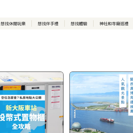
想找休閒玩樂
想找伴手禮
想找體驗
神社和寺廟巡禮