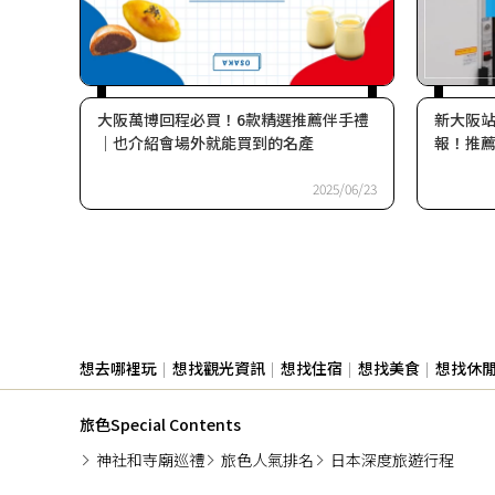
大阪萬博回程必買！6款精選推薦伴手禮
新大阪
｜也介紹會場外就能買到的名產
報！推
2025/06/23
想去哪裡玩
想找觀光資訊
想找住宿
想找美食
想找休
旅色Special Contents
神社和寺廟巡禮
旅色人氣排名
日本深度旅遊行程