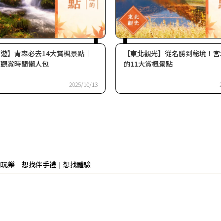
遊】青森必去14大賞楓景點｜
【東北觀光】從名勝到秘境！宮
佳觀賞時間懶人包
的11大賞楓景點
2025/10/13
閒玩樂
想找伴手禮
想找體驗