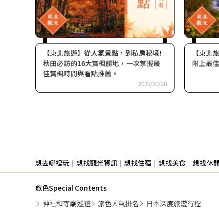
【東北旅遊】從人氣景點，到私房秘境!
【東北旅
秋田必訪的16大賞楓勝地，一次掌握最
附上最
佳賞楓時間與看點推薦。
2025/10/20
想去哪裡玩
想找觀光資訊
想找住宿
想找美食
想找休
旅色Special Contents
神社和寺廟巡禮
旅色人氣排名
日本深度旅遊行程