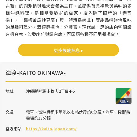
古豬」的涮涮鍋與燒烤套餐為主打，並提供兼具視覺與美味的多
樣沖繩料理，是相當受歡迎的店家。店內除了招牌的「壽司
捲」、「鐵板苦瓜炒豆腐」與「鹽漬島辣韭」等能品嚐道地風味
的單點料理外，酒類選擇也十分豐富。現代感十足的店內空間設
有吧台席、沙發座位與露台席，可因應各種不同用餐場合。
更多設施訊息 ▸
海渡-KAITO OKINAWA-
地址
沖繩縣那覇市牧志2丁目4-5
交通
電車：從沖繩都市單軌牧志站步行約6分鐘，汽車：從那霸
機場約13分鐘
官方網站
https://kaito-japan.com/