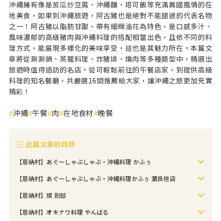
沖繩擁有像是苦瓜炒豆腐、沖繩麵、塔可飯等充滿異國風情的在
地美食，如果到沖繩旅遊，阿古豬也是絕對不能錯過的代表名物
之一！阿古豬以脂肪甘甜、帶有細緻油花為特色，是口感多汁、
風味濃郁的高級豬肉與沖繩料理的搭配相當出色，且依不同的料
理方式，能展現多樣化的美味享受，這也是其魅力所在。本篇文
章將從涮涮鍋、蒸籠料理、炸豬排、燒肉等多種類型中，精選出
旅遊時值得造訪的名店。從可輕鬆前往的午餐店家，到提供高級
料理的知名餐廳，共嚴選16間推薦給大家，讓沖繩之旅更加充實
精彩！
沖繩
午餐
肉
在地食材
晚餐
此篇文章的目錄
【恩納村】あぐーしゃぶしゃぶ・沖縄料理 かふぅ
【恩納村】あぐーしゃぶしゃぶ・沖縄料理かふぅ 瀬良垣店
【恩納村】燦 別邸
【恩納村】オキナワ料理 やんばる