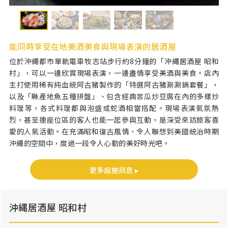
能同時享受在地美酒美食與現場表演的居酒屋
位於沖繩都市單軌電車牧志站步行約8分鐘的「沖繩居酒屋 昭和
村」，可以一邊欣賞現場表演，一邊盡情享受美酒與美食。店內
主打使用稀有純血統阿古豬製作的「特選阿古豬涮涮鍋套餐」，
以及「縣產地魚五種拼盤」、包含經典苦瓜炒豆腐在內的多樣炒
料理等，各式料理都與泡盛或蛇酒相當搭配。現場表演氣氛熱
烈，甚至連座位區的客人也能一起參與互動，是深受來訪旅客喜
愛的人氣活動。在充滿昭和復古風情、令人聯想到美國統治時期
沖繩的空間中，度過一段令人心動的美好時光吧。
更多設施訊息 ▸
沖縄居酒屋 昭和村