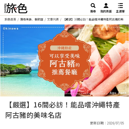
搜尋
我的頁面
主選單
旅色首頁
搜尋美食、餐飲店
文章列表
【嚴選】16間必訪！能品嚐沖繩特產阿古豬的美味
【嚴選】16間必訪！能品嚐沖繩特產
阿古豬的美味名店
更新日期：2026/07/05