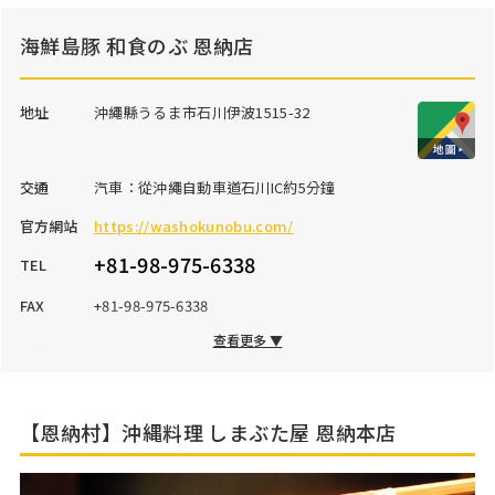
海鮮島豚 和食のぶ 恩納店
地址
沖繩縣うるま市石川伊波1515-32
交通
汽車：從沖繩自動車道石川IC約5分鐘
官方網站
https://washokunobu.com/
+81-98-975-6338
TEL
FAX
+81-98-975-6338
查看更多 ▼
營業時間
午餐：11:30～15:00（最後點餐時間14:00）、晚餐：17:00
～23:00（最後點餐時間22:00）
公休日
週一、週二的中午、年末年初、舊曆中元節※其他不定期
休息
【恩納村】沖縄料理 しまぶた屋 恩納本店
停車場
15台