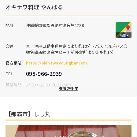
オキナワ料理 やんばる
地址
沖繩縣国頭郡恩納村瀬良垣1288
交通
車：沖縄自動車道屋嘉ICより約10分、バス：琉球バス交
通名護西線瀬良垣ビーチ前停留所より徒歩約1分
官方網站
https://okinawayoungbar.com
098-966-2939
TEL
營業時間
17:00～22:00（LO21:00）
查看更多 ▼
公休日
火曜日
停車場
7台
【那霸市】しし丸