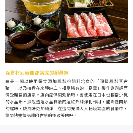
從食材到器皿都講究的涮涮鍋
這是一間以使用餵食添加鳳梨粉飼料培育的「頂級鳳梨阿古
豬」，以及接近在來種純血、相當稀有的「島黑」製作涮涮鍋而
備受矚目的店家。店內提供涮涮鍋時，會使用在日本也相當少見
的水晶鍋。據說透過水晶釋放的遠紅外線淨化作用，能降低肉類
的腥味，使風味更加純淨。在這間充滿大人秘境氛圍的餐廳中，
悠閒地盡情品嚐阿古豬的極致美味吧。