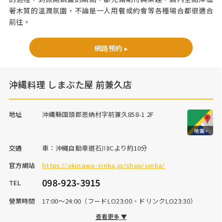
著木質的溫潤氛圍，不論是一人用餐或約會等各種場合都很適合
前往。
網路預約 ▸
沖縄料理 しまぶた屋 前兼久店
地址
沖繩縣国頭郡恩納村字前兼久858-1 2F
交通
車：沖縄自動車道石川ICより約10分
官方網站
https://okinawa-sinka.jp/shop/sinka/
098-923-3915
TEL
營業時間
17:00～24:00（フードLO23:00、ドリンクLO23:30）
查看更多 ▼
公休日
水曜日