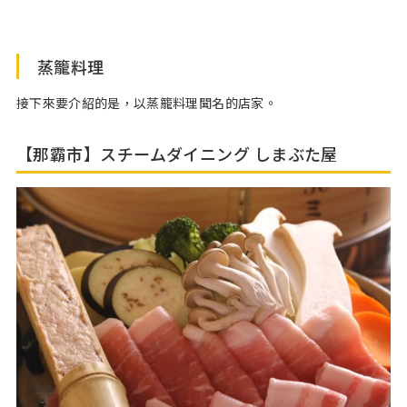
公休日
無休※12月～6月為不定休
停車場
10台
蒸籠料理
接下來要介紹的是，以蒸籠料理聞名的店家。
【那霸市】スチームダイニング しまぶた屋