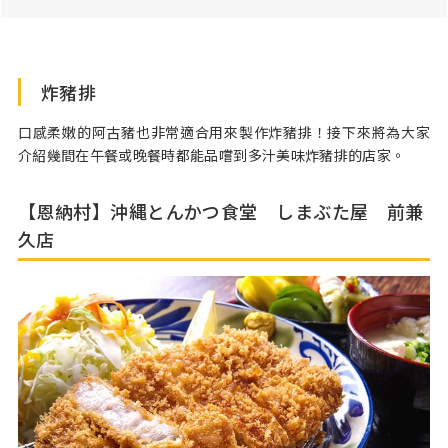
停車場
10台
炸豬排
口感柔嫩的阿古豬也非常適合用來製作炸豬排！接下來將為大家
介紹幾間在午餐或晚餐時都能品嚐到多汁美味炸豬排的店家。
【恩納村】沖縄とんかつ食堂 しまぶた屋 前兼
久店