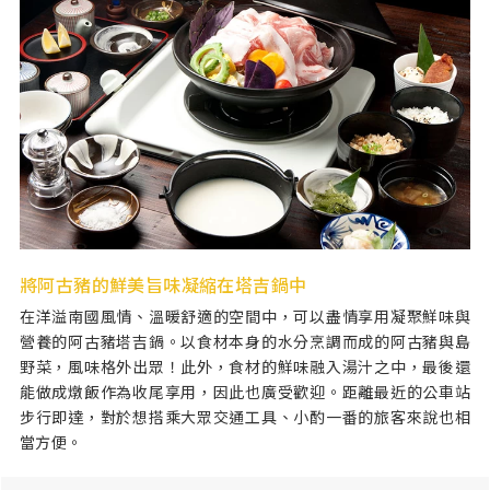
將阿古豬的鮮美旨味凝縮在塔吉鍋中
在洋溢南國風情、溫暖舒適的空間中，可以盡情享用凝聚鮮味與
營養的阿古豬塔吉鍋。以食材本身的水分烹調而成的阿古豬與島
野菜，風味格外出眾！此外，食材的鮮味融入湯汁之中，最後還
能做成燉飯作為收尾享用，因此也廣受歡迎。距離最近的公車站
步行即達，對於想搭乘大眾交通工具、小酌一番的旅客來說也相
當方便。