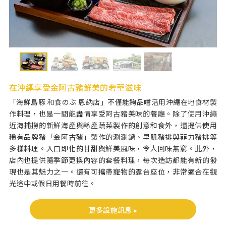
在沖繩享受金阿古豬鮮美的奢華滋味
「海鮮島豚 和食のぶ 恩納店」不僅能夠品嚐活用沖繩在地食材製
作料理，也是一間能盡情享受阿古豬美味的餐廳。除了使用沖繩
近海捕撈的新鮮海產與縣產蔬菜製作的創意和食外，還提供使用
稀有品牌豬「金阿古豬」製作的涮涮鍋、里肌豬排與菲力豬排等
多樣料理。入口即化的甘甜與鮮美風味，令人回味無窮。此外，
店內也提供隨季節更換內容的套餐料理，每次造訪都能有新的發
現也是其魅力之一。還有可攜帶寵物的露台座位，非常適合在觀
光途中或假日用餐時前往。
更多設施訊息 ▸