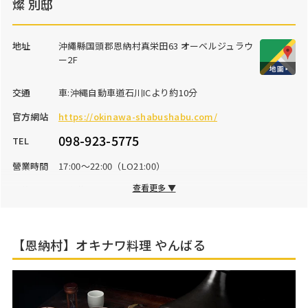
燦 別邸
地址
沖繩縣国頭郡恩納村真栄田63 オーベルジュラウ
ー2F
交通
車:沖縄自動車道石川ICより約10分
官方網站
https://okinawa-shabushabu.com/
098-923-5775
TEL
營業時間
17:00～22:00（LO21:00）
查看更多 ▼
公休日
不定休
停車場
4台
【恩納村】オキナワ料理 やんばる