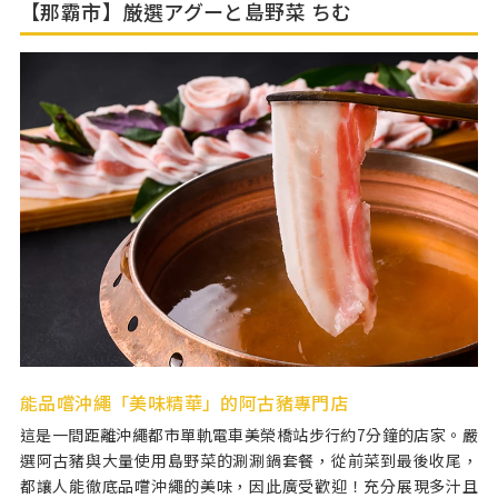
【那霸市】厳選アグーと島野菜 ちむ
能品嚐沖繩「美味精華」的阿古豬專門店
這是一間距離沖繩都市單軌電車美榮橋站步行約7分鐘的店家。嚴
選阿古豬與大量使用島野菜的涮涮鍋套餐，從前菜到最後收尾，
都讓人能徹底品嚐沖繩的美味，因此廣受歡迎！充分展現多汁且