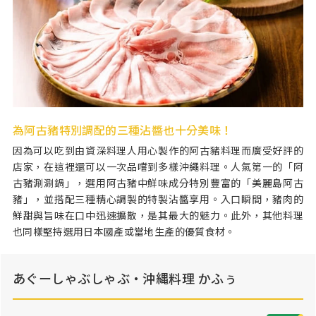
為阿古豬特別調配的三種沾醬也十分美味！
因為可以吃到由資深料理人用心製作的阿古豬料理而廣受好評的
店家，在這裡還可以一次品嚐到多樣沖繩料理。人氣第一的「阿
古豬涮涮鍋」，選用阿古豬中鮮味成分特別豐富的「美麗島阿古
豬」，並搭配三種精心調製的特製沾醬享用。入口瞬間，豬肉的
鮮甜與旨味在口中迅速擴散，是其最大的魅力。此外，其他料理
也同樣堅持選用日本國產或當地生產的優質食材。
あぐーしゃぶしゃぶ・沖縄料理 かふぅ