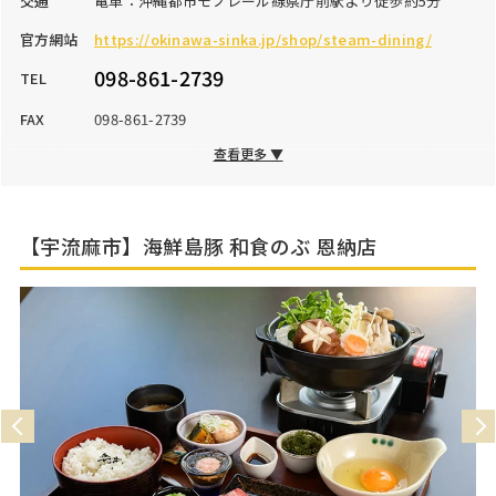
交通
電車：沖縄都市モノレール線県庁前駅より徒歩約5分
官方網站
https://okinawa-sinka.jp/shop/steam-dining/
098-861-2739
TEL
FAX
098-861-2739
查看更多 ▼
營業時間
17:00～24:00（フードLO23:00、ドリンクLO23:30）
公休日
水曜日
停車場
無
【宇流麻市】海鮮島豚 和食のぶ 恩納店