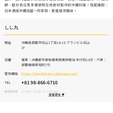
餅、麩炒苦瓜等多樣使用在地食材製作的沖繩料理。搭配燒酎、
日本酒或沖繩泡盛一同享用，更能增添風味。
しし丸
地址
沖縄県那覇市松山1丁目18-10 プランビル松山
1F
交通
電車：沖繩都市單軌電車線美榮橋站 歩行約10分、汽車：
那霸機場車程約7分
官方網站
https://shishimaru-okinawa.com/
+81 98-866-6710
TEL
營業時間
17:00～24:00（LO23:30）
查看更多 ▼
公休日
星期一
停車場
無