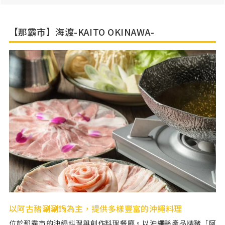
公休日
全年無休
停車場
無
【那霸市】海渡-KAITO OKINAWA-
以阿古豬涮涮鍋為主，提供多樣豐富的沖繩料理
位於那霸市的沖繩料理與創作料理餐廳。以沖繩縣產品牌豬「阿