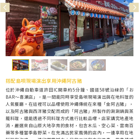
搭配島唄現場演出享用沖繩阿古豬
位於沖繩自動車道許田IC開車約5分鐘、國道58號沿線的「お
BAR～喜瀬店」，是一間能同時享受島唄現場演出與在地料理的
人氣餐廳。在這裡可以品嚐使用沖繩傳統在來種「金阿古豬」，
以及阿古豬與西洋豬交配而成的「阿古豬」所製作的涮涮鍋與蒸
籠料理，還能透過不同料理方式進行比較品嚐。店家講究地產地
消，嚴選來自山原大地孕育的食材，包含木瓜、空心菜、雲南百
藥等多種當季島野菜。在充滿古民家風情的店內，一邊享用在地