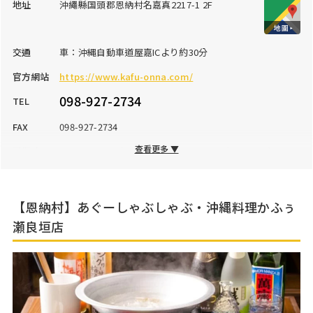
地址
沖繩縣国頭郡恩納村名嘉真2217-1 2F
交通
車：沖縄自動車道屋嘉ICより約30分
官方網站
https://www.kafu-onna.com/
098-927-2734
TEL
FAX
098-927-2734
查看更多 ▼
營業時間
17:00～23:00（フードLO22:00、ドリンクLO22:30）
公休日
不定休
停車場
30台
【恩納村】あぐーしゃぶしゃぶ・沖縄料理かふぅ
瀬良垣店