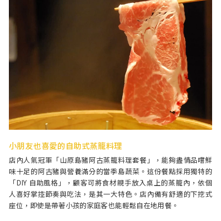
小朋友也喜愛的自助式蒸籠料理
店內人氣冠軍「山原島豬阿古蒸籠料理套餐」，能夠盡情品嚐鮮
味十足的阿古豬與營養滿分的當季島蔬菜。這份餐點採用獨特的
「DIY 自助風格」，顧客可將食材親手放入桌上的蒸籠內，依個
人喜好掌控節奏與吃法，是其一大特色。店內備有舒適的下挖式
座位，即使是帶著小孩的家庭客也能輕鬆自在地用餐。