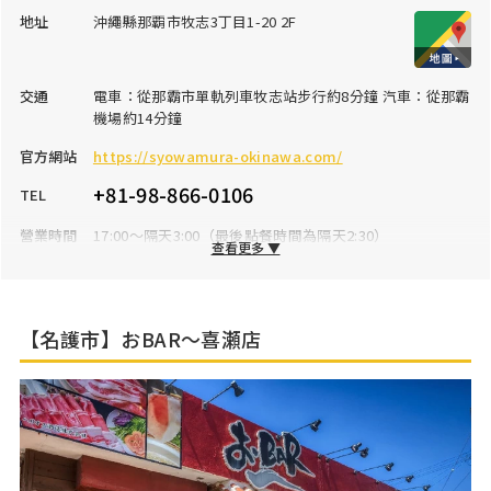
地址
沖繩縣那覇市牧志3丁目1-20 2F
交通
電車：從那霸市單軌列車牧志站步行約8分鐘 汽車：從那霸
機場約14分鐘
官方網站
https://syowamura-okinawa.com/
+81-98-866-0106
TEL
營業時間
17:00～隔天3:00（最後點餐時間為隔天2:30）
查看更多 ▼
公休日
全年無休
停車場
無
【名護市】おBAR～喜瀬店