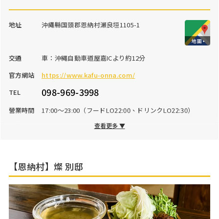
地址
沖繩縣国頭郡恩納村瀬良垣1105-1
交通
車：沖縄自動車道屋嘉ICより約12分
官方網站
https://www.kafu-onna.com/
098-969-3998
TEL
營業時間
17:00～23:00（フードLO22:00、ドリンクLO22:30）
查看更多 ▼
公休日
無休
停車場
10台
【恩納村】燦 別邸