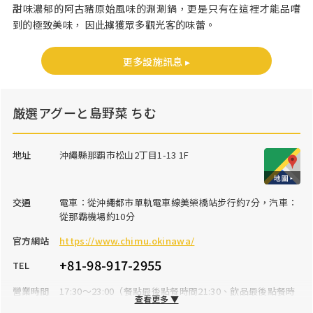
甜味濃郁的阿古豬原始風味的涮涮鍋，更是只有在這裡才能品嚐
到的極致美味， 因此擄獲眾多觀光客的味蕾。
更多設施訊息 ▸
厳選アグーと島野菜 ちむ
地址
沖繩縣那覇市松山2丁目1-13 1F
交通
電車：從沖繩都市單軌電車線美榮橋站步行約7分，汽車：
從那霸機場約10分
官方網站
https://www.chimu.okinawa/
+81-98-917-2955
TEL
營業時間
17:30～23:00（餐點最後點餐時間21:30、飲品最後點餐時
查看更多 ▼
間22:30）