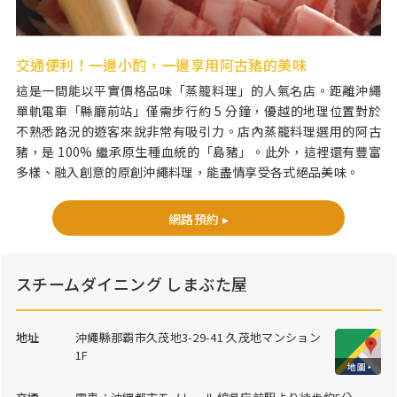
交通便利！一邊小酌，一邊享用阿古豬的美味
這是一間能以平實價格品味「蒸籠料理」的人氣名店。距離沖繩
單軌電車「縣廳前站」僅需步行約 5 分鐘，優越的地理位置對於
不熟悉路況的遊客來說非常有吸引力。店內蒸籠料理選用的阿古
豬，是 100% 繼承原生種血統的「島豬」。此外，這裡還有豐富
多樣、融入創意的原創沖繩料理，能盡情享受各式絕品美味。
網路預約 ▸
スチームダイニング しまぶた屋
地址
沖繩縣那覇市久茂地3-29-41 久茂地マンション
1F