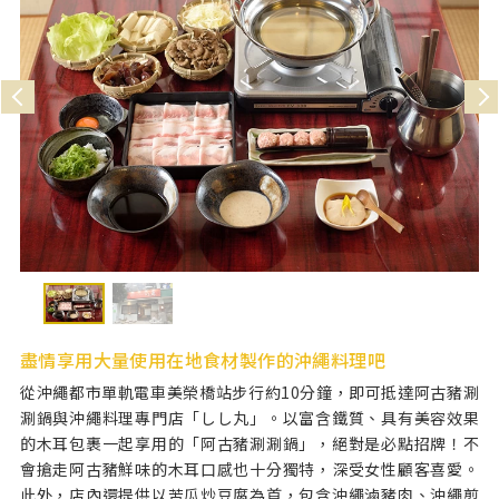
盡情享用大量使用在地食材製作的沖繩料理吧
從沖繩都市單軌電車美榮橋站步行約10分鐘，即可抵達阿古豬涮
涮鍋與沖繩料理專門店「しし丸」。以富含鐵質、具有美容效果
的木耳包裹一起享用的「阿古豬涮涮鍋」，絕對是必點招牌！不
會搶走阿古豬鮮味的木耳口感也十分獨特，深受女性顧客喜愛。
此外，店內還提供以苦瓜炒豆腐為首，包含沖繩滷豬肉、沖繩煎