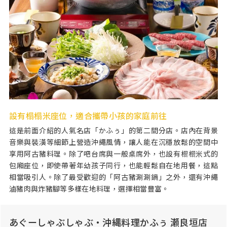
設有榻榻米座位，適合攜帶小孩的家庭前往
這是前面介紹的人氣名店「かふぅ」的第二間分店。店內在背景
音樂與裝潢等細節上營造沖繩風情，讓人能在沉穩放鬆的空間中
享用阿古豬料理。除了吧台席與一般桌席外，也設有榻榻米式的
包廂座位，即使帶著年幼孩子同行，也能輕鬆自在地用餐，這點
相當吸引人。除了最受歡迎的「阿古豬涮涮鍋」之外，還有沖繩
滷豬肉與炸豬腳等多樣在地料理，選擇相當豐富。
あぐーしゃぶしゃぶ・沖縄料理かふぅ 瀬良垣店