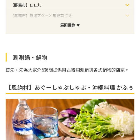
【那霸市】しし丸
【那霸市】厳選アグーと島野菜 ちむ
展開目錄 ▼
涮涮鍋・鍋物
首先，先為大家介紹6間提供阿古豬涮涮鍋與各式鍋物的店家。
【恩納村】あぐーしゃぶしゃぶ・沖縄料理 かふぅ