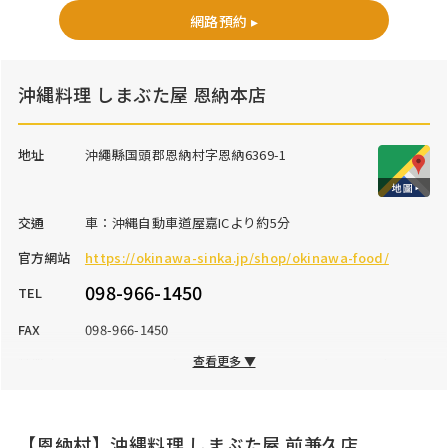
網路預約 ▸
沖縄料理 しまぶた屋 恩納本店
地址
沖繩縣国頭郡恩納村字恩納6369-1
交通
車：沖縄自動車道屋嘉ICより約5分
官方網站
https://okinawa-sinka.jp/shop/okinawa-food/
098-966-1450
TEL
FAX
098-966-1450
查看更多 ▼
營業時間
17:00～23:00（フードLO22:00、ドリンクLO22:30）
公休日
水曜日
停車場
15台
【恩納村】沖縄料理 しまぶた屋 前兼久店