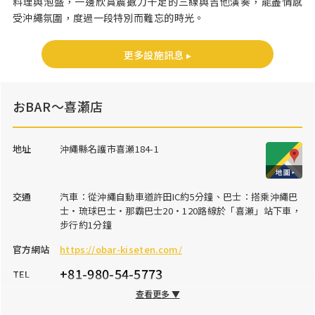
料理與泡盛，一邊欣賞震撼力十足的三線與吉他演奏，能盡情感
受沖繩氛圍，度過一段特別而難忘的時光。
更多設施訊息 ▸
おBAR～喜瀬店
地址
沖繩縣名護市喜瀬184-1
交通
汽車：從沖繩自動車道許田IC約5分鐘、巴士：搭乘沖繩巴
士・琉球巴士・那霸巴士20・120路線於「喜瀬」站下車，
步行約1分鐘
官方網站
https://obar-kiseten.com/
+81-980-54-5773
TEL
查看更多 ▼
營業時間
17:00～23:00（餐點LO22:00，飲料LO22:30）