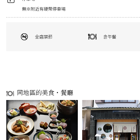
無※附近有硬幣停車場
全店禁菸
含午餐
同地區的美食・餐廳