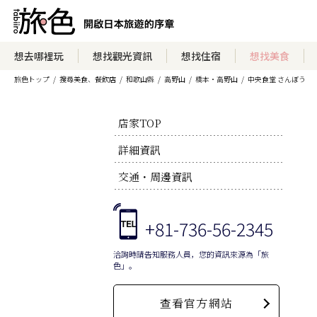
想去哪裡玩
想找觀光資訊
想找住宿
想找美食
旅色トップ
搜尋美食、餐飲店
和歌山縣
高野山
橋本・高野山
中央食堂 さんぼう
店家TOP
詳細資訊
交通・周邊資訊
+81-736-56-2345
洽詢時請告知服務人員，您的資訊來源為「旅
色」。
查看官方網站