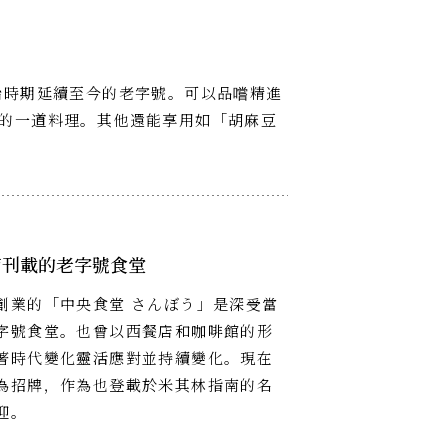
治時期延續至今的老字號。可以品嚐精進
的一道料理。其他還能享用如「胡麻豆
南刊載的老字號食堂
創業的「中央食堂 さんぼう」是深受當
字號食堂。也曾以西餐店和咖啡館的形
著時代變化靈活應對並持續變化。現在
為招牌，作為也登載於米其林指南的名
迎。