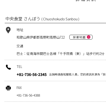
中央食堂 さんぼう
( Chuoshokudo Sanbou )
地址
和歌山県伊都郡高野町高野山722
探索地圖
交通
巴士：從南海林間巴士各線「千手院橋（東）」站步行約2分
TEL
+81-736-56-2345
洽詢時請告知服務人員，您的資訊來源為「旅
FAX
+81-736-56-4388