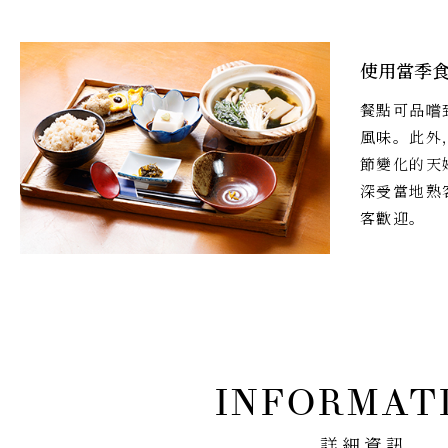
使用當季
餐點可品嚐
風味。此外
節變化的天
深受當地熟
客歡迎。
詳細資訊