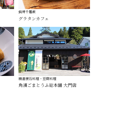
焗烤千層飯
グラタンカフェ
精進懷石料理・豆腐料理
角濱ごまとうふ総本舗 大門店