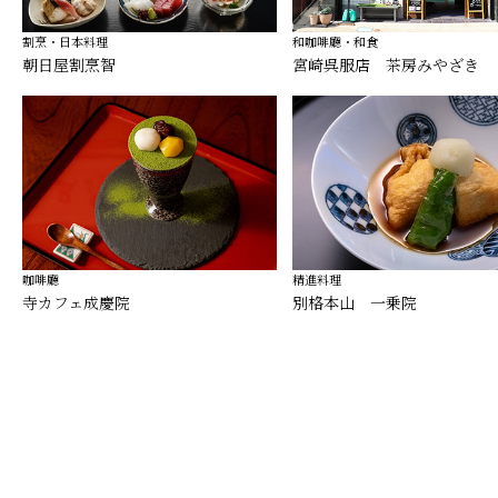
割烹・日本料理
和咖啡廳・和食
朝日屋割烹智
宮崎呉服店 茶房みやざき
咖啡廳
精進料理
寺カフェ成慶院
別格本山 一乗院