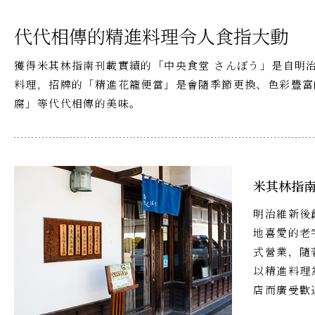
代代相傳的精進料理令人食指大動
獲得米其林指南刊載實績的「中央食堂 さんぼう」是自明
料理，招牌的「精進花籠便當」是會隨季節更換、色彩豐富
腐」等代代相傳的美味。
米其林指
明治維新後
地喜愛的老
式營業，隨
以精進料理
店而廣受歡