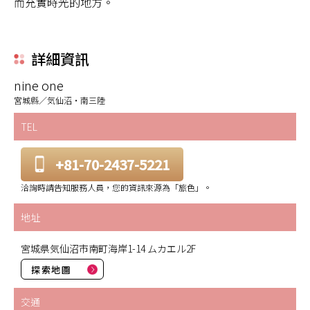
而充實時光的地方。
詳細資訊
nine one
宮城縣／気仙沼・南三陸
TEL
+81-70-2437-5221
洽詢時請告知服務人員，您的資訊來源為「旅色」。
地址
宮城県気仙沼市南町海岸1-14 ムカエル2F
探索地圖
交通