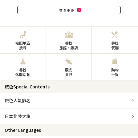
查看更多
按照地區
尋找
尋找
搜尋
旅館・飯店
餐廳
尋找
觀光
購物
休閒活動
資訊
一覽
旅色Special Contents
旅色人氣排名
日本北陸之旅
Other Languages