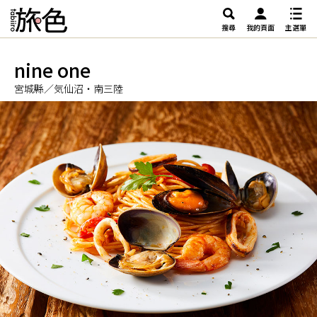
搜尋
我的頁面
主選單
nine one
宮城縣／気仙沼・南三陸