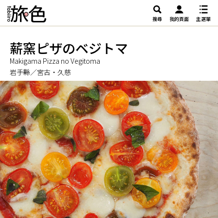
搜尋
我的頁面
主選單
薪窯ピザのベジトマ
Makigama Pizza no Vegitoma
岩手縣／宮古・久慈