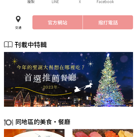
複製
LINE
X
Facebook
官方網站
撥打電話
交通
刊載中特輯
同地區的美食・餐廳