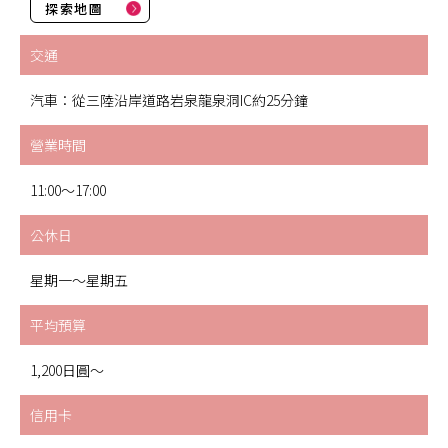
探索地圖
交通
汽車：從三陸沿岸道路岩泉龍泉洞IC約25分鐘
營業時間
11:00～17:00
公休日
星期一～星期五
平均預算
1,200日圓～
信用卡