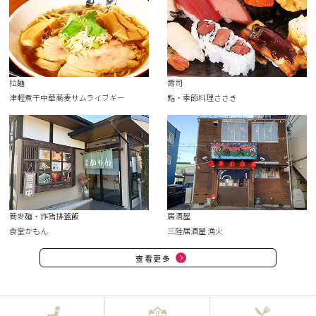
拉麵
壽司
津軽煮干中華蕎麦サムライブギー
鮨・季節料理ささき
蕎麥麵・炸豬排蓋飯
居酒屋
食堂かもん
三陸居酒屋 漁火
查看更多