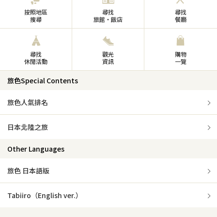
按照地區
尋找
尋找
搜尋
旅館・飯店
餐廳
尋找
觀光
購物
休閒活動
資訊
一覽
旅色Special Contents
旅色人氣排名
日本北陸之旅
Other Languages
旅色 日本語版
Tabiiro（English ver.）