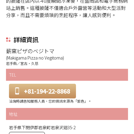
的披薩在店內以-40度瞬間冷凍後，在盛岡店和電子商務網
站上銷售。這種披薩不僅適合戶外露營等活動和大型派對
分享，而且不需要煩瑣的烹飪程序，讓人感到便利。
詳細資訊
薪窯ピザのベジトマ
(Makigama Pizza no Vegitoma)
岩手縣／宮古・久慈
TEL
+81-194-22-8868
洽詢時請告知服務人員，您的資訊來源為「旅色」。
地址
岩手県下閉伊郡岩泉町岩泉沢廻35-2