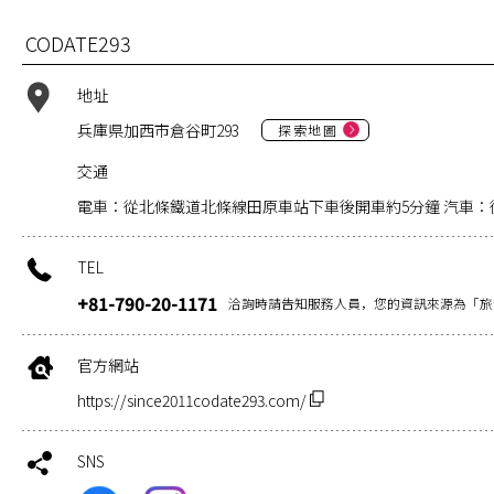
CODATE293
地址
兵庫県加西市倉谷町293
探索地圖
交通
電車：從北條鐵道北條線田原車站下車後開車約5分鐘 汽車：
TEL
+81-790-20-1171
洽詢時請告知服務人員，您的資訊來源為「旅
官方網站
https://since2011codate293.com/
SNS