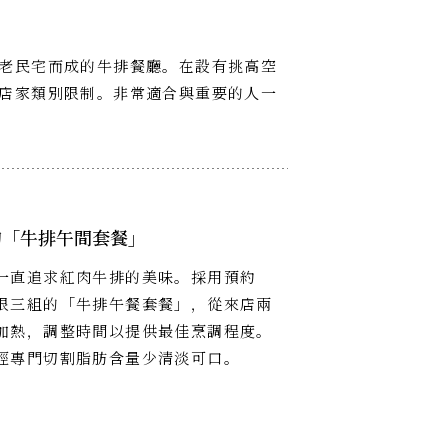
老民宅而成的牛排餐廳。在設有挑高空
店家類別限制。非常適合與重要的人一
的「牛排午間套餐」
一直追求紅肉牛排的美味。採用預約
限三組的「牛排午餐套餐」，從來店兩
加熱，調整時間以提供最佳烹調程度。
經專門切割脂肪含量少清淡可口。