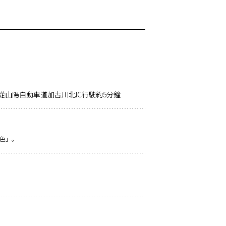
從山陽自動車道加古川北IC行駛約5分鐘
色」。