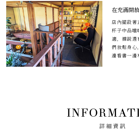
在充滿開
店內擺設著
杯子中品嚐
適，據說還
們放鬆身心
邊看書一邊
詳細資訊