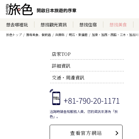
想去哪裡玩
想找觀光資訊
想找住宿
想找美食
旅色トップ
搜尋美食、餐飲店
兵庫縣
明石・東播磨
加東・加西・西脇・三木・加古川
店家TOP
詳細資訊
交通・周邊資訊
+81-790-20-1171
洽詢時請告知服務人員，您的資訊來源為「旅
色」。
查看官方網站