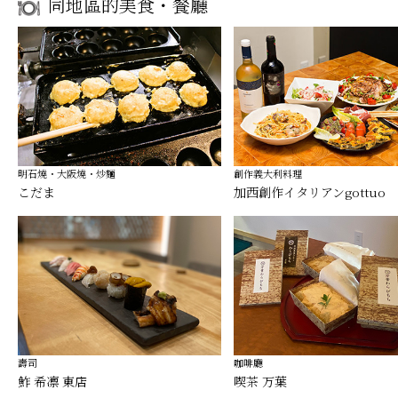
同地區的美食・餐廳
明石燒・大阪燒・炒麵
創作義大利料理
こだま
加西創作イタリアンgottuo
壽司
咖啡廳
鮓 希凛 東店
喫茶 万葉