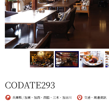
CODATE293
兵庫縣 / 加東・加西・西脇・三木・加古川
交通・周邊資訊