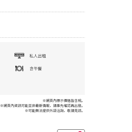
私人出租
含午餐
※網頁內標示價格皆含稅。
※網頁內資訊可能並非最新情報，請事先確認再出發。
※可能無法提供外語洽詢，敬請見諒。