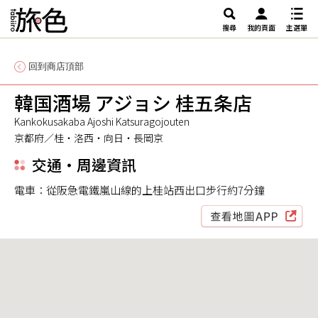
搜尋
我的頁面
主選單
回到商店頂部
韓国酒場 アジョシ 桂五条店
Kankokusakaba Ajoshi Katsuragojouten
京都府／桂・洛西・向日・長岡京
交通・周邊資訊
電車：從阪急電鐵嵐山線的上桂站西出口步行約7分鐘