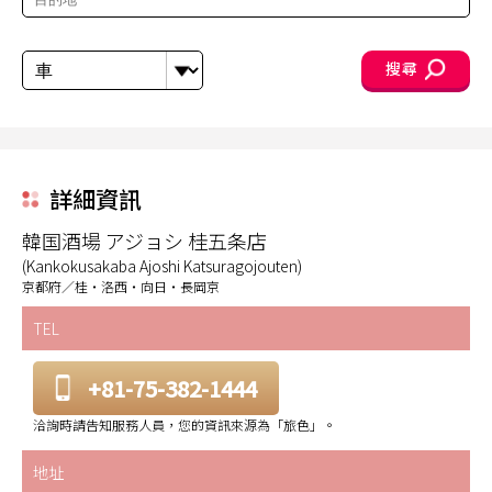
搜尋
詳細資訊
韓国酒場 アジョシ 桂五条店
(Kankokusakaba Ajoshi Katsuragojouten)
京都府／桂・洛西・向日・長岡京
TEL
+81-75-382-1444
洽詢時請告知服務人員，您的資訊來源為「旅色」。
地址