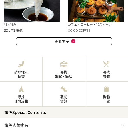
河豚料理
カフェ・コーヒー・和スイーツ
玄品 京都祇園
GO GO COFFEE
查看更多
按照地區
尋找
尋找
搜尋
旅館・飯店
餐廳
尋找
觀光
購物
休閒活動
資訊
一覽
旅色Special Contents
旅色人氣排名