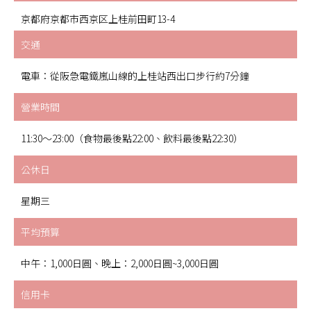
京都府京都市西京区上桂前田町13-4
交通
電車：從阪急電鐵嵐山線的上桂站西出口步行約7分鐘
營業時間
11:30～23:00（食物最後點22:00、飲料最後點22:30）
公休日
星期三
平均預算
中午：1,000日圓、晚上：2,000日圓~3,000日圓
信用卡