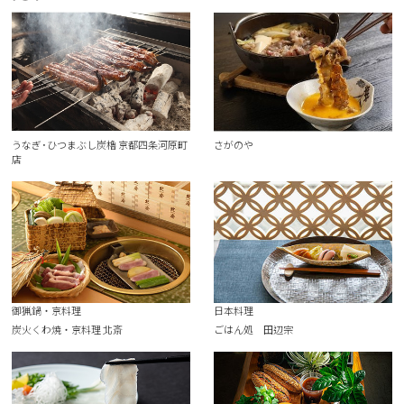
うなぎ･ひつまぶし炭櫓 京都四条河原町
さがのや
店
御猟鍋・京料理
日本料理
炭火くわ焼・京料理 北斎
ごはん処 田辺宗