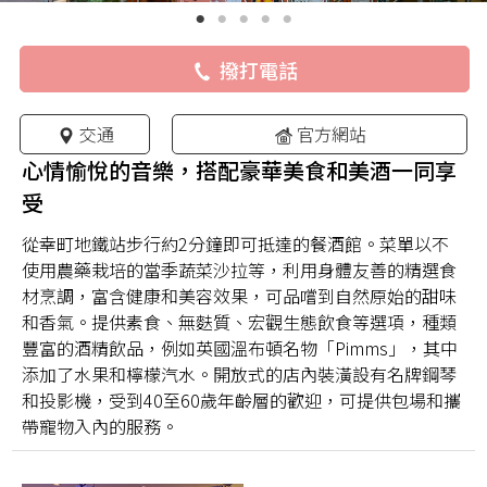
撥打電話
交通
官方網站
心情愉悅的音樂，搭配豪華美食和美酒一同享
受
從幸町地鐵站步行約2分鐘即可抵達的餐酒館。菜單以不
使用農藥栽培的當季蔬菜沙拉等，利用身體友善的精選食
材烹調，富含健康和美容效果，可品嚐到自然原始的甜味
和香氣。提供素食、無麩質、宏觀生態飲食等選項，種類
豐富的酒精飲品，例如英國溫布頓名物「Pimms」，其中
添加了水果和檸檬汽水。開放式的店內裝潢設有名牌鋼琴
和投影機，受到40至60歲年齡層的歡迎，可提供包場和攜
帶寵物入內的服務。