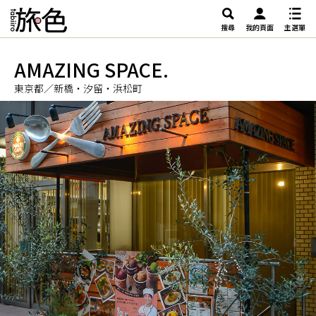
搜尋
我的頁面
主選單
AMAZING SPACE.
東京都／新橋・汐留・浜松町