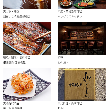
天ぷら・和食
印度・芒格洛爾料理
新宿つな八 松屋銀座店
バンゲラズキッチン
鰻魚・割烹・懷石料理
酒吧
銀座 四代目 高橋屋
BAR LIEN
天婦羅居酒屋
日式料理・魚類料理
天ぷら 京橋天神
和もと