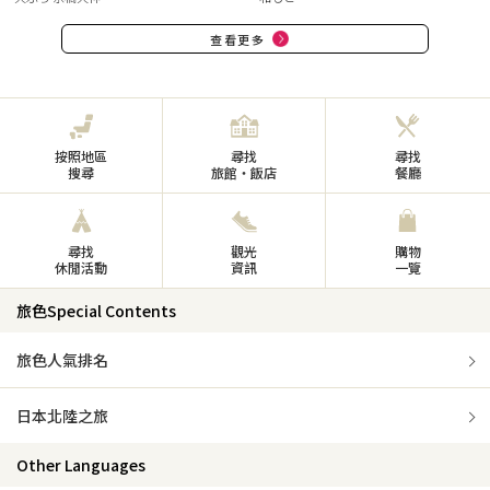
查看更多
按照地區
尋找
尋找
搜尋
旅館・飯店
餐廳
尋找
觀光
購物
休閒活動
資訊
一覽
旅色Special Contents
旅色人氣排名
日本北陸之旅
Other Languages