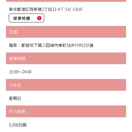
東京都港区西新橋1丁目13-4 T･SビルB1F
探索地圖
交通
電車：都營地下鐵三田線內幸町站步行約2分鐘
營業時間
15:00～24:00
公休日
星期日
平均預算
5,000日圓