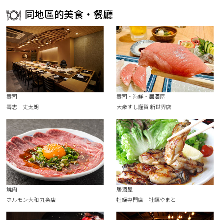
同地區的美食・餐廳
壽司
壽司・海鮮・居酒屋
壽志 丈太朗
大衆すし謹賀 新世界店
燒肉
居酒屋
ホルモン大和 九条店
牡蠣専門店 牡蠣やまと