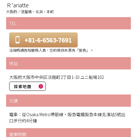
Ｒ'ariatte
大阪府／淀屋橋・北浜・本町
TEL
+81-6-6563-7691
洽詢時請告知服務人員，您的資訊來源為「旅色」。
地址
大阪府大阪市中央区淡路町2丁目1-10 ユニ船場102
探索地圖
交通
電車：從Osaka Metro堺筋線・阪急電鐵阪急本線北濱站5號出
口步行約4分鐘
營業時間