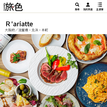
搜尋
我的頁面
主選單
Ｒ'ariatte
大阪府／淀屋橋・北浜・本町