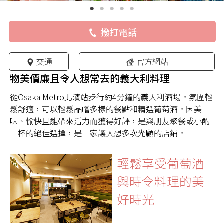
撥打電話
交通
官方網站
物美價廉且令人想常去的義大利料理
從Osaka Metro北濱站步行約4分鐘的義大利酒場。氛圍輕
鬆舒適，可以輕鬆品嚐多樣的餐點和精選葡萄酒。因美
味、愉快且能帶來活力而獲得好評，是與朋友聚餐或小酌
一杯的絕佳選擇，是一家讓人想多次光顧的店鋪。
輕鬆享受葡萄酒
與時令料理的美
好時光