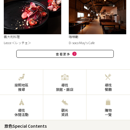
義大利料理
咖啡廳
Lecce ＜レッチェ＞
D-soco May's Cafe
查看更多
按照地區
尋找
尋找
搜尋
旅館・飯店
餐廳
尋找
觀光
購物
休閒活動
資訊
一覽
旅色Special Contents