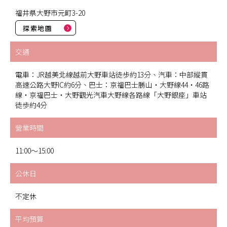
福井県大野市元町3-20
探索地圖
交通
電車：JR越美北線越前大野車站徒歩約13分、汽車：中部縱貫
高速公路大野IC約6分、巴士：京福巴士勝山・大野線44・46路
線・京福巴士・大野觀光汽車大野線各路線「大野銀座」車站
徒歩約4分
營業時間
11:00～15:00
公休日
不定休
平均預算