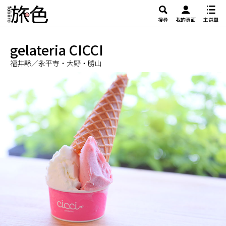
搜尋
我的頁面
主選單
gelateria CICCI
福井縣／永平寺・大野・勝山