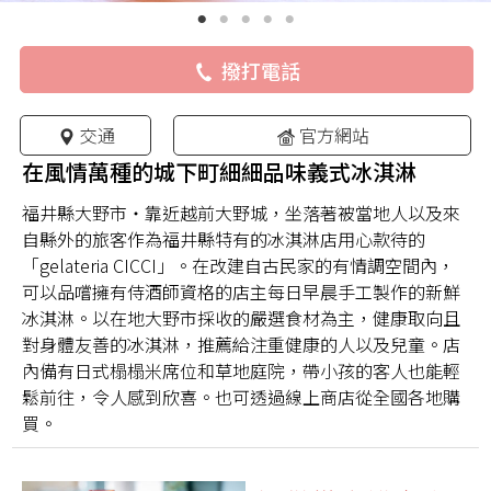
撥打電話
交通
官方網站
在風情萬種的城下町細細品味義式冰淇淋
福井縣大野市・靠近越前大野城，坐落著被當地人以及來
自縣外的旅客作為福井縣特有的冰淇淋店用心款待的
「gelateria CICCI」。在改建自古民家的有情調空間內，
可以品嚐擁有侍酒師資格的店主每日早晨手工製作的新鮮
冰淇淋。以在地大野市採收的嚴選食材為主，健康取向且
對身體友善的冰淇淋，推薦給注重健康的人以及兒童。店
內備有日式榻榻米席位和草地庭院，帶小孩的客人也能輕
鬆前往，令人感到欣喜。也可透過線上商店從全國各地購
買。