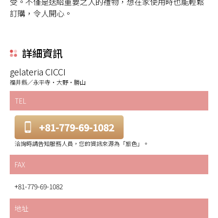
受。不僅是送給重要之人的禮物，想在家使用時也能輕鬆
訂購，令人開心。
詳細資訊
gelateria CICCI
福井縣／永平寺・大野・勝山
TEL
+81-779-69-1082
洽詢時請告知服務人員，您的資訊來源為「旅色」。
FAX
+81-779-69-1082
地址