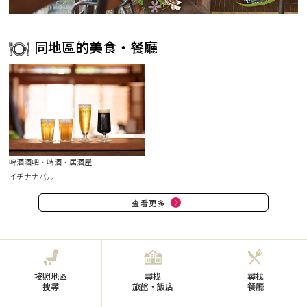
同地區的美食・餐廳
啤酒酒吧・啤酒・居酒屋
イチナナバル
查看更多
按照地區
尋找
尋找
搜尋
旅館・飯店
餐廳