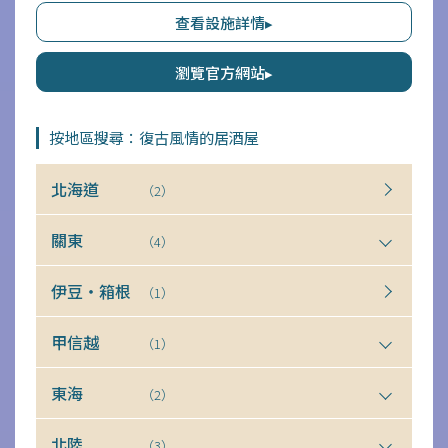
「地瓜拿坡里義大利麵」，夜晚則提供地瓜啤酒與地瓜雞尾酒等酒類。
查看設施詳情▸
無論是何種場合，都能在大阪梅田盡情享受變化多端的地瓜料理。
瀏覽官方網站▸
按地區搜尋：復古風情的居酒屋
北海道
（2）
關東
（4）
伊豆・箱根
（1）
甲信越
（1）
東海
（2）
北陸
（3）