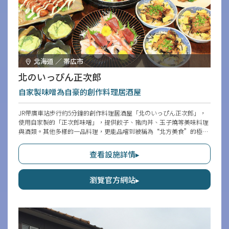
北海道 ／ 帯広市
北のいっぴん正次郎
自家製味噌為自豪的創作料理居酒屋
JR帶廣車站步行約5分鐘的創作料理居酒屋「北のいっぴん正次郎」，
使用自家製的「正次郎味噌」，提供餃子、豬肉丼、玉子燒等美味料理
與酒類。其他多樣的一品料理，更能品嚐到被稱為“北方美食”的極致
風味。店內鋪設柔和燈光，展現高雅空間，讓人能悠然度過寧靜的成人
時光。此店亦備有套餐料理，歡迎輕鬆來訪，與親密好友或重要的人，
查看設施詳情▸
共享宴會與聚會的歡樂時光。
瀏覽官方網站▸