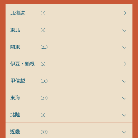
北海道
（7）
東北
（4）
關東
（21）
伊豆・箱根
（5）
甲信越
（10）
東海
（27）
北陸
（8）
近畿
（33）