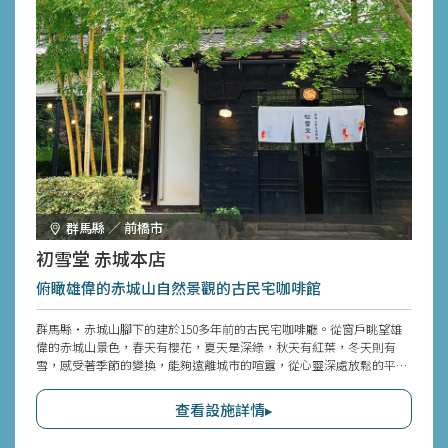
群馬縣 ／ 前橋市
初雪堂 赤城本店
俯瞰雄偉的赤城山自然景觀的古民宅咖啡館
群馬縣・赤城山腳下的建於150多年前的古民宅咖啡廳。從窗戶眺望雄
偉的赤城山景色，春天有櫻花，夏天是深綠，秋天有紅葉，冬天則有
雪，感受著季節的變換，能夠遠離城市的喧囂，從心靈深處放鬆的平靜
時光。使用當地食材的健康午餐菜單、甜點和飲料選擇豐富，還可以品
嚐到以草莓等當季食材製作的限定菜單。一樓的大廳是可伸展腳腳的坐
查看設施詳情▸
式座位，二樓有餐桌座位和坐式座位，提供寬敞的休息空間，是自駕
遊、旅遊、觀光時的理想去處。