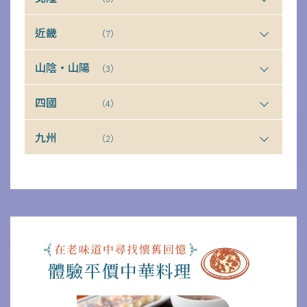
近畿
（7）
山陰・山陽
（3）
四國
（4）
九州
（2）