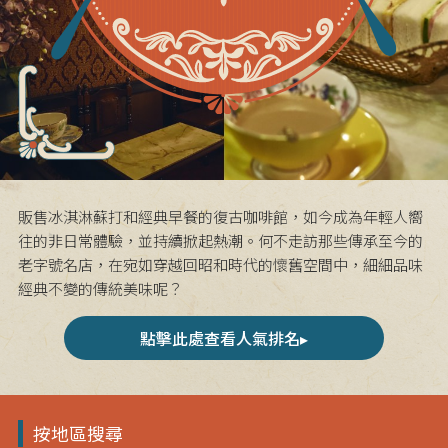
販售冰淇淋蘇打和經典早餐的復古咖啡館，如今成為年輕人嚮
往的非日常體驗，並持續掀起熱潮。何不走訪那些傳承至今的
老字號名店，在宛如穿越回昭和時代的懷舊空間中，細細品味
經典不變的傳統美味呢？
點擊此處查看人氣排名▸
按地區搜尋