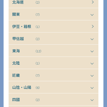
北海道
（2）
關東
（7）
伊豆・箱根
（1）
甲信越
（2）
東海
（12）
北陸
（1）
近畿
（7）
山陰・山陽
（6）
四國
（2）