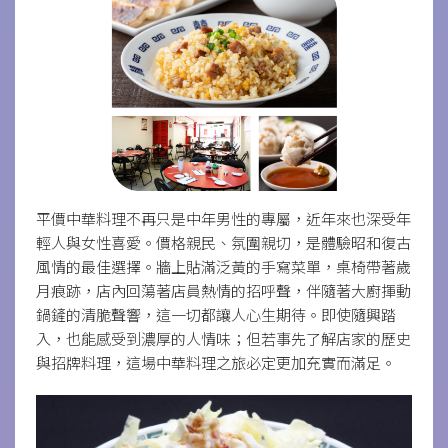
平價中華料理不再只是中年男性的專屬，近年來也深受年
輕人與女性喜愛。價格親民、氛圍親切，是體驗昭和復古
風情的最佳選擇。牆上貼滿泛黃的手寫菜單，桌椅帶著歲
月痕跡，店內回蕩著店員熱情的招呼聲，伴隨著大廚揮動
鍋鏟的清脆聲響，這一切都讓人心生期待。即使隨興踏
入，也能感受到濃厚的人情味；但若事先了解店家的歷史
與招牌料理，這場中華料理之旅必定更加充實而滿足。