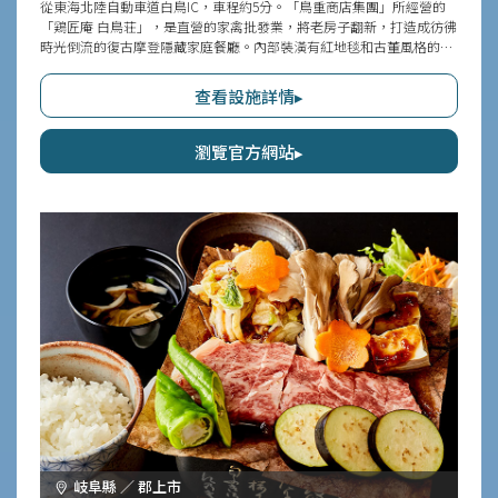
從東海北陸自動車道白鳥IC，車程約5分。「鳥重商店集團」所經營的
「鶏匠庵 白鳥荘」，是直營的家禽批發業，將老房子翻新，打造成彷彿
時光倒流的復古摩登隱藏家庭餐廳。內部裝潢有紅地毯和古董風格的家
具，洋溢著優雅氛圍。菜餚採用新鮮雞蛋、「奥美濃古地鶏」、莊長親
手飼養的米和蔬菜，提供極上的雞肉料理和蕎麥。在天氣晴朗的日子
查看設施詳情▸
裡，可在開放的露台座位上與寵物一起在大自然中用餐，還能享受燒烤
等季節活動，令人愉悅。
瀏覽官方網站▸
岐阜縣 ／ 郡上市