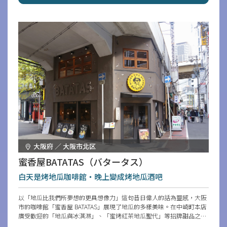
大阪府 ／ 大阪市北区
蜜香屋BATATAS（バタータス）
白天是烤地瓜咖啡館・晚上變成烤地瓜酒吧
以「地瓜比我們所夢想的更具想像力」這句昔日偉人的話為靈感，大阪
市的咖啡館「蜜香屋 BATATAS」展現了地瓜的多樣美味。在中崎町本店
廣受歡迎的「地瓜與冰淇淋」、「蜜烤紅茶地瓜聖代」等招牌甜品之
外，這裡還有獨特的「布丁島」。白天可以品嘗「哈瑪諾打拋肉」和