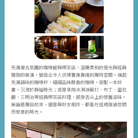
充滿復古氛圍的咖啡館與喫茶店，溫暖柔和的燈光與經典
雅致的裝潢，營造出令人彷彿置身異境的獨特空間。端起
充滿韻味的咖啡杯，細細品味醇香的咖啡，搭配一本好
書，沉浸於靜謐時光；或是享用冰淇淋蘇打、布丁、蛋包
飯、三明治等經典喫茶店料理，感受舌尖上的懷舊滋味。
無論是獨自前來，還是與好友相伴，都能在這裡度過悠閒
而愜意的時光。