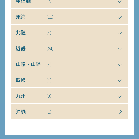
甲信越
（7）
東海
（11）
北陸
（4）
近畿
（24）
山陰・山陽
（4）
四國
（1）
九州
（3）
沖繩
（1）