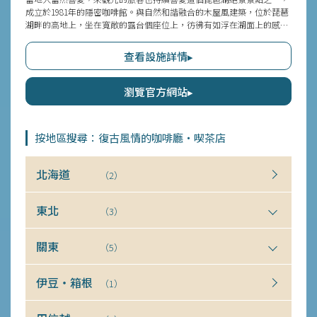
成立於1981年的隱密咖啡館。與自然和諧融合的木屋風建築，位於琵琶
湖畔的高地上，坐在寬敞的露台個座位上，彷彿有如浮在湖面上的感
覺。「牛肉咖哩」「熱三明治」等餐點為首，還有飲料、蛋糕等令人安
心的味道的菜單，一邊眺望因季節和時間而呈現不同表情的湖面，一邊
查看設施詳情▸
享受悠閒流動的時間。
瀏覽官方網站▸
按地區搜尋：復古風情的咖啡廳・喫茶店
北海道
（2）
東北
（3）
關東
（5）
伊豆・箱根
（1）