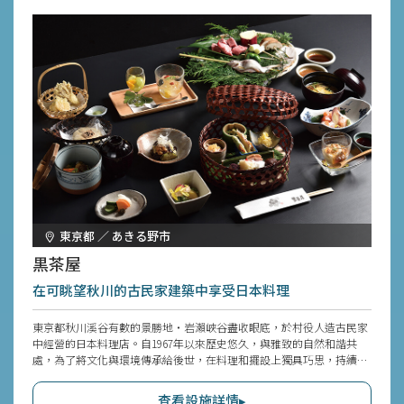
東京都 ／ あきる野市
黒茶屋
在可眺望秋川的古民家建築中享受日本料理
東京都秋川溪谷有數的景勝地・岩瀨峽谷盡收眼底，於村役人造古民家
中經營的日本料理店。自1967年以來歷史悠久，與雅致的自然和諧共
處，為了將文化與環境傳承給後世，在料理和擺設上獨具巧思，持續向
世界各地的人們傳達日本的美麗與多彩文化。秋川是保留原始自然與田
園風光的東京都不可取代的河川。夏季熱鬧非凡，充滿玩水人潮，冬季
查看設施詳情▸