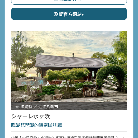
則被寧靜莊嚴的氣氛包圍。採用四季各異的食材，邊感受山川賜予的恩
惠，邊透過視覺與味覺，盡情享受蘊含東京都自然靈氣的日本料理世
界。
瀏覽官方網站▸
滋賀縣 ／ 近江八幡市
シャーレ水ヶ浜
臨湖琵琶湖的隱密咖啡廳
當地人當然喜愛，來觀光的旅客也持續喜愛這個琵琶湖絕景景點之一，