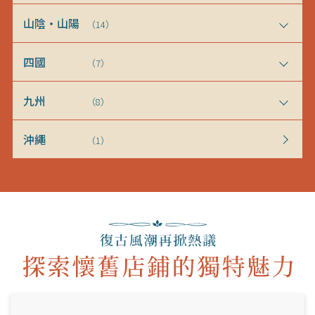
山陰・山陽
（14）
四國
（7）
九州
（8）
沖繩
（1）