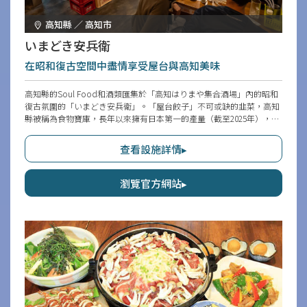
高知縣 ／ 高知市
いまどき安兵衛
在昭和復古空間中盡情享受屋台與高知美味
高知縣的Soul Food和酒類匯集於「高知はりまや集合酒場」內的昭和
復古氛圍的「いまどき安兵衛」。「屋台餃子」不可或缺的韭菜，高知
縣被稱為食物寶庫，長年以來擁有日本第一的產量（截至2025年），推
薦與餃子一起點「韭菜蛋」。高知縣名產的「すまき」「ちくきゅ
う」、用鰹魚內臟製成的鹹菜「酒盗」也很受歡迎。
查看設施詳情▸
瀏覽官方網站▸