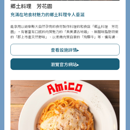
郷土料理 芳花園
充滿在地食材魅力的鄉土料理令人垂涎
能享用以岐阜縣大自然孕育的食材製作料理的和食店「郷土料理 芳花
園」。有著富有口感的肉質魅力的「奧美濃古地雞」、無腥味脂肪特徵
的「郡上市產天然野味」、以柔嫩肉質自豪的「飛驒牛」等，備有講究
的菜單。其中，完全不使用養殖的「天然郡上鮎料理」，能品嚐到鮎魚
本來的香氣與細緻鮮味。在以昭和復古為印象、寧靜氛圍的店內，度過
查看設施詳情▸
悠閒的時光吧。
瀏覽官方網站▸