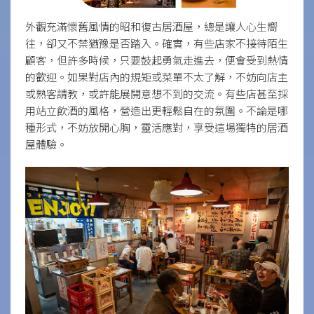
外觀充滿懷舊風情的昭和復古居酒屋，總是讓人心生嚮
往，卻又不禁猶豫是否踏入。確實，有些店家不接待陌生
顧客，但許多時候，只要鼓起勇氣走進去，便會受到熱情
的歡迎。如果對店內的規矩或菜單不太了解，不妨向店主
或熟客請教，或許能展開意想不到的交流。有些店甚至採
用站立飲酒的風格，營造出更輕鬆自在的氛圍。不論是哪
種形式，不妨放開心胸，靈活應對，享受這場獨特的居酒
屋體驗。