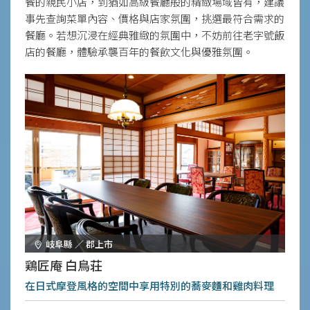
餐的親民小店，到猶如高級餐廳般的精緻場域皆有，建議
事先查詢菜單內容、價格與店家氛圍，挑選最符合需求的
餐廳。若想沉浸在經典雅緻的氛圍中，不妨前往老字號飯
店的餐廳，體驗承襲百年的餐飲文化與優雅氛圍。
岐阜縣 ／ 郡上市
鶏匠庵 白鳥荘
在日式摩登風格的空間中享用特別的蕎麥麵和雞肉料理