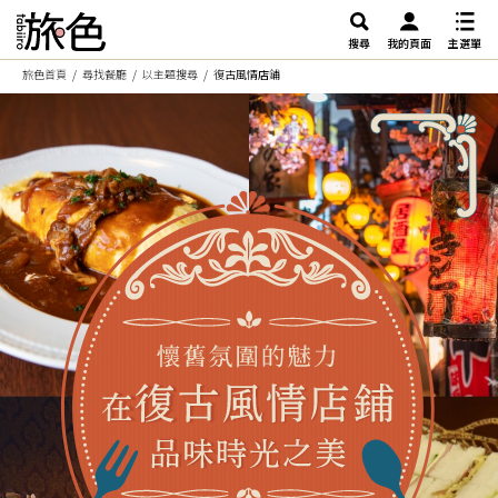
搜尋
我的頁面
主選單
旅色首頁
尋找餐廳
以主題搜尋
復古風情店鋪