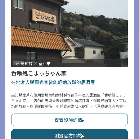
高知縣 ／ 室戸市
呑喰処こまっちゃん家
在地客人與觀光客皆能舒適放鬆的居酒屋
高知縣室戶市使用當地魚和食材製作創作料理的居酒屋「呑喰処こまっ
ちゃん家」。店內由老闆夫妻以顧客的角度打造，環境舒適宜人，可以
悠閒放鬆。以溫暖的款待，不僅受到當地人歡迎，也深受觀光客喜愛的
一家店。
查看設施詳情▸
瀏覽官方網站▸