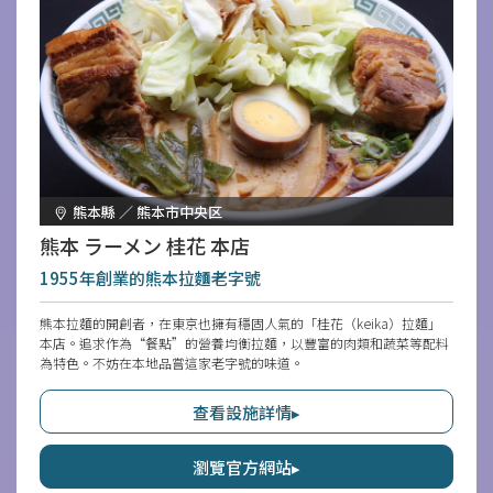
熊本縣 ／ 熊本市中央区
熊本 ラーメン 桂花 本店
1955年創業的熊本拉麵老字號
熊本拉麵的開創者，在東京也擁有穩固人氣的「桂花（keika）拉麵」
本店。追求作為“餐點”的營養均衡拉麵，以豐富的肉類和蔬菜等配料
為特色。不妨在本地品嘗這家老字號的味道。
查看設施詳情▸
瀏覽官方網站▸