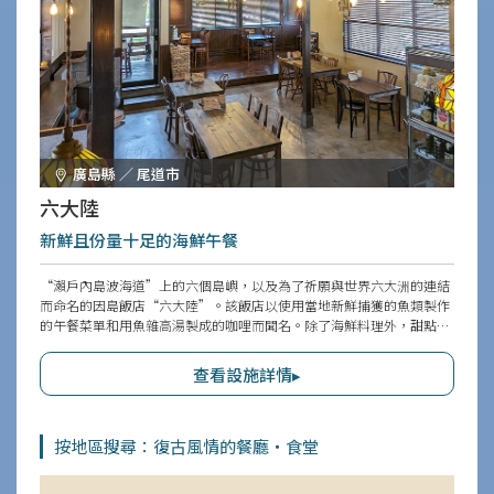
廣島縣 ／ 尾道市
六大陸
新鮮且份量十足的海鮮午餐
“瀨戶內島波海道”上的六個島嶼，以及為了祈願與世界六大洲的連結
而命名的因島飯店“六大陸”。該飯店以使用當地新鮮捕獲的魚類製作
的午餐菜單和用魚雜高湯製成的咖哩而聞名。除了海鮮料理外，甜點菜
單也非常豐富，當成咖啡館也很適合。露台座位可與寵物一起使用，讓
您與愛犬享受美好的用餐時光。此外，店內有柴犬作為招牌犬，迎接訪
查看設施詳情▸
客的可愛姿態讓人難忘。
按地區搜尋：復古風情的餐廳・食堂