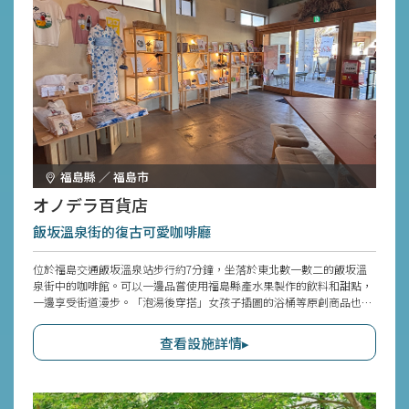
福島縣 ／ 福島市
オノデラ百貨店
飯坂溫泉街的復古可愛咖啡廳
位於福島交通飯坂溫泉站步行約7分鐘，坐落於東北數一數二的飯坂溫
泉街中的咖啡館。可以一邊品嘗使用福島縣產水果製作的飲料和甜點，
一邊享受街道漫步。「泡湯後穿搭」女孩子插圖的浴桶等原創商品也正
在販售中。
查看設施詳情▸