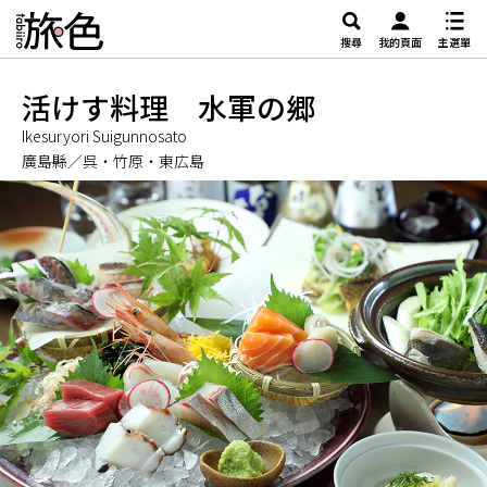
搜尋
我的頁面
主選單
活けす料理 水軍の郷
Ikesuryori Suigunnosato
廣島縣／呉・竹原・東広島