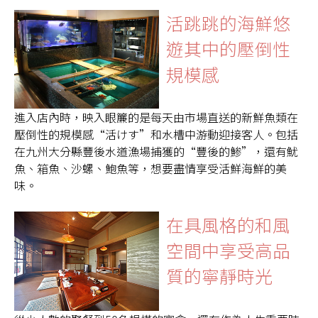
活跳跳的海鮮悠
遊其中的壓倒性
規模感
進入店內時，映入眼簾的是每天由市場直送的新鮮魚類在
壓倒性的規模感“活けす”和水槽中游動迎接客人。包括
在九州大分縣豐後水道漁場捕獲的“豐後的鯵”，還有魷
魚、箱魚、沙螺、鮑魚等，想要盡情享受活鮮海鮮的美
味。
在具風格的和風
空間中享受高品
質的寧靜時光