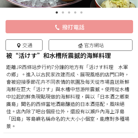
撥打電話
交通
官方網站
被“活けす”和水槽所震撼的海鮮料理
距離JR西條站步行約7分鐘的地方有「活けす料理 水軍
の郷」。進入以古民家改建而成、展現風格的店門口時，
會被迎接季節花卉不同表情的氛圍及每天從市場直送新鮮
海鮮在巨大「活けす」與水槽中悠游所震撼。使用從水槽
中拉起的鮮魚現點現做的海鮮料理，與以「日本酒之鄉東
廣島」聞名的西條當地酒廠釀造的日本酒搭配，風味絕
佳。店內除了吧台個座位外，還設有以瀨戶內海上浮島
「因島」等島嶼名稱命名的大大小小個室，能應對多種場
景。