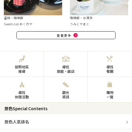
蛋糕・咖啡館
咖啡館・冰淇淋
Sweets lab おくのや
うみとやまと
查看更多
按照地區
尋找
尋找
搜尋
旅館・飯店
餐廳
尋找
觀光
購物
休閒活動
資訊
一覽
旅色Special Contents
旅色人氣排名