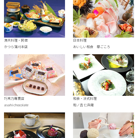
漁夫料理・民宿
日本料理
かつら蒲刈本店
おいしい和食 華ごころ
巧克力專賣店
和食・法式料理
asahi chocolate
和ノ吉 仁兵衛