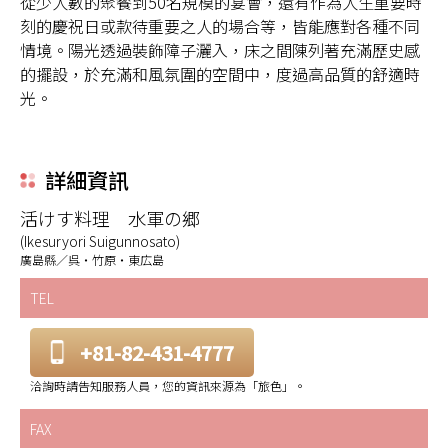
從少人數的聚餐到50名規模的宴會，還有作為人生重要時
刻的慶祝日或款待重要之人的場合等，皆能應對各種不同
情境。陽光透過裝飾障子灑入，床之間陳列著充滿歷史感
的擺設，於充滿和風氛圍的空間中，度過高品質的舒適時
光。
詳細資訊
活けす料理 水軍の郷
(Ikesuryori Suigunnosato)
廣島縣／呉・竹原・東広島
TEL
+81-82-431-4777
洽詢時請告知服務人員，您的資訊來源為「旅色」。
FAX