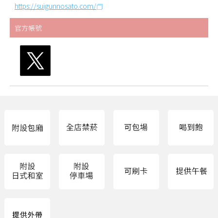
https://suigunnosato.com/
官方帳號