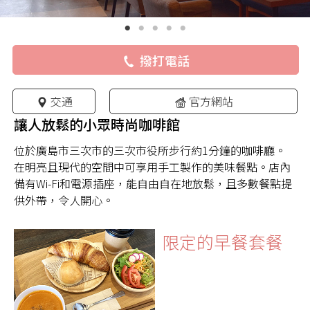
撥打電話
交通
官方網站
讓人放鬆的小眾時尚咖啡館
位於廣島市三次市的三次市役所步行約1分鐘的咖啡廳。
在明亮且現代的空間中可享用手工製作的美味餐點。店內
備有Wi-Fi和電源插座，能自由自在地放鬆，且多數餐點提
供外帶，令人開心。
限定的早餐套餐