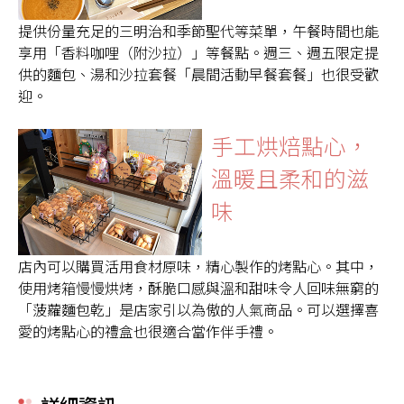
提供份量充足的三明治和季節聖代等菜單，午餐時間也能
享用「香料咖哩（附沙拉）」等餐點。週三、週五限定提
供的麵包、湯和沙拉套餐「晨間活動早餐套餐」也很受歡
迎。
手工烘焙點心，
溫暖且柔和的滋
味
店內可以購買活用食材原味，精心製作的烤點心。其中，
使用烤箱慢慢烘烤，酥脆口感與溫和甜味令人回味無窮的
「菠蘿麵包乾」是店家引以為傲的人氣商品。可以選擇喜
愛的烤點心的禮盒也很適合當作伴手禮。