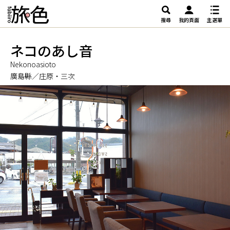
搜尋
我的頁面
主選單
ネコのあし音
Nekonoasioto
廣島縣／庄原・三次