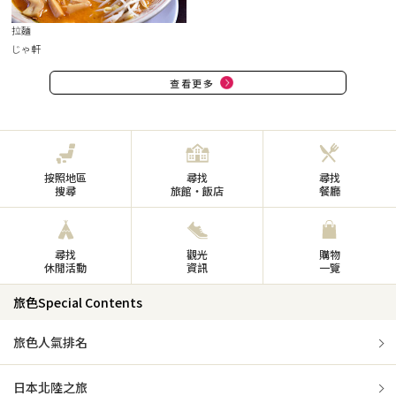
拉麵
じゃ軒
查看更多
按照地區
尋找
尋找
搜尋
旅館・飯店
餐廳
尋找
觀光
購物
休閒活動
資訊
一覽
旅色Special Contents
旅色人氣排名
日本北陸之旅