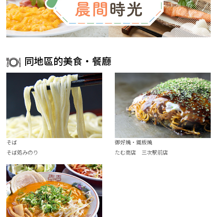
同地區的美食・餐廳
そば
御好燒・鐵板燒
そば処みのり
たむ商店 三次駅前店