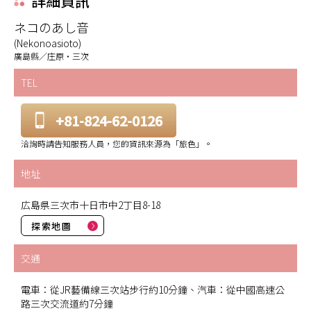
詳細資訊
ネコのあし音
(Nekonoasioto)
廣島縣／庄原・三次
TEL
+81-824-62-0126
洽詢時請告知服務人員，您的資訊來源為「旅色」。
地址
広島県三次市十日市中2丁目8-18
探索地圖
交通
電車：從JR藝備線三次站步行約10分鐘、汽車：從中國高速公
路三次交流道約7分鐘