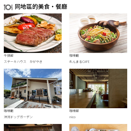
同地區的美食・餐廳
牛排館
咖啡廳
ステーキハウス かがやき
れんまるCAFE
咖啡廳
咖啡館
沖洲ドッグガーデン
nico