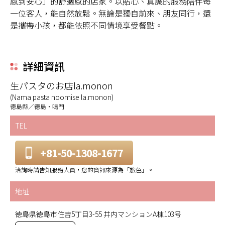
感到安心」的舒適感的店家。以貼心、真誠的服務陪伴每
一位客人，能自然放鬆。無論是獨自前來、朋友同行，還
是攜帶小孩，都能依照不同情境享受餐點。
詳細資訊
生パスタのお店la.monon
(Nama pasta noomise la.monon)
徳島縣／徳島・鳴門
TEL
+81-50-1308-1677
洽詢時請告知服務人員，您的資訊來源為「旅色」。
地址
徳島県徳島市住吉5丁目3-55 井内マンションA棟103号