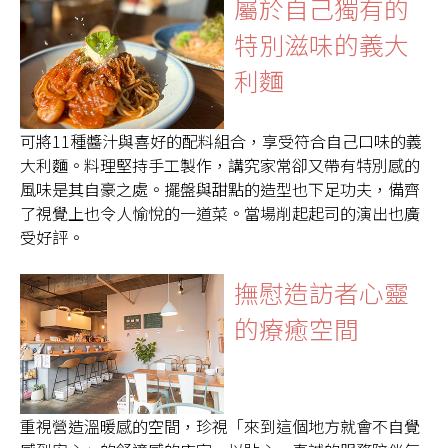
屬於自己獨有的
特別滋味的義大
利麵
可將11種醬汁與喜好的配料組合，享受符合自己口味的義
大利麵。料理堅持手工製作，講究家常卻又帶有特別感的
風味是其自豪之處。擺盤與甜點的造型也下足功夫，備齊
了視覺上也令人愉悅的一道菜。當場削起起司的演出也廣
受好評。
撫慰造訪者心靈
的療癒空間
重視營造溫暖感的空間，珍視「來到這個地方就會不自覺