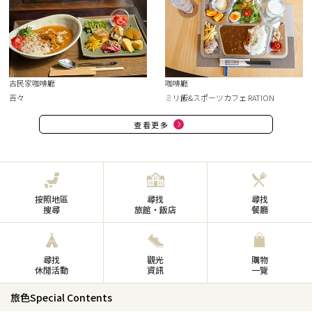
古民家咖啡廳
咖啡廳
百々
ミリ飯&スポーツカフェ RATION
查看更多
按照地區
尋找
尋找
搜尋
旅館・飯店
餐廳
尋找
觀光
購物
休閒活動
資訊
一覽
旅色Special Contents