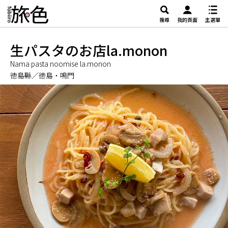
搜尋
我的頁面
主選單
生パスタのお店la.monon
Nama pasta noomise la.monon
徳島縣／徳島・鳴門