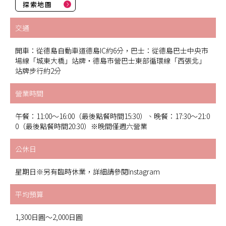
探索地圖
交通
開車：從德島自動車道德島IC約6分，巴士：從德島巴士中央市
場線「城東大橋」站牌・德島市營巴士東部循環線「西張北」
站牌步行約2分
營業時間
午餐：11:00～16:00（最後點餐時間15:30）、晚餐：17:30～21:0
0（最後點餐時間20:30）※晚間僅週六營業
公休日
星期日※另有臨時休業，詳細請參閱Instagram
平均預算
1,300日圓～2,000日圓