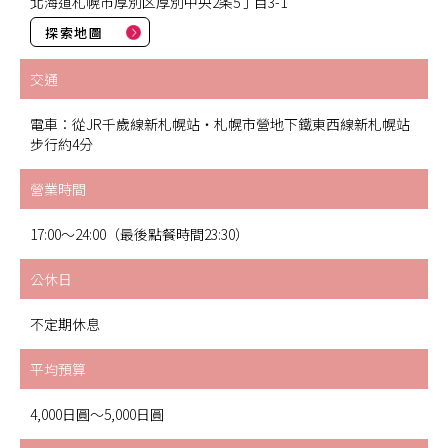
北海道札幌市厚別区厚別中央2条5丁目3-1
探索地圖
交通
電車：從JR千歲線新札幌站・札幌市營地下鐵東西線新札幌站
步行約4分
營業時間
17:00～24:00（最後點餐時間23:30）
公休日
不定期休息
平均預算
4,000日圓～5,000日圓