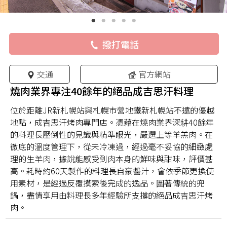
撥打電話
交通
官方網站
燒肉業界專注40餘年的絕品成吉思汗料理
位於距離JR新札幌站與札幌市營地鐵新札幌站不遠的優越
地點，成吉思汗烤肉專門店。憑藉在燒肉業界深耕40餘年
的料理長壓倒性的見識與精準眼光，嚴選上等羊羔肉。在
徹底的溫度管理下，從未冷凍過，經過毫不妥協的細緻處
理的生羊肉，據說能感受到肉本身的鮮味與甜味，評價甚
高。耗時約60天製作的料理長自豪醬汁，會依季節更換使
用素材，是經過反覆摸索後完成的逸品。圍著傳統的兜
鍋，盡情享用由料理長多年經驗所支撐的絕品成吉思汗烤
肉。