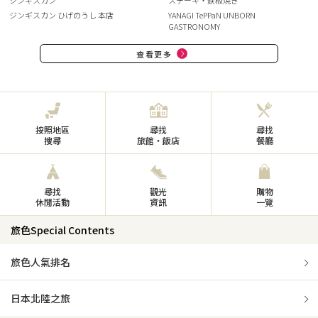
ジンギスカン
ステーキ・鉄板焼き
ジンギスカン ひげのうし 本店
YANAGI TePPaN UNBORN
GASTRONOMY
查看更多
按照地區
尋找
尋找
搜尋
旅館・飯店
餐廳
尋找
觀光
購物
休閒活動
資訊
一覽
旅色Special Contents
旅色人氣排名
日本北陸之旅