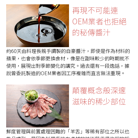
再現不可能連
OEM業者也拒絕
的秘傳醬汁
約60天由料理長親手調製的自豪醬汁，即使是作為材料的
蘋果，也會依季節更換食材，像是在甜味較少的時期就不
使用，展現出對季節變化的講究。過去還有一段逸話，據
說曾委託製造的OEM業者因工序複雜而直言無法重現。
顛覆概念般深邃
滋味的稀少部位
鮮度管理與前置處理困難的「羊舌」等稀有部位之所以也