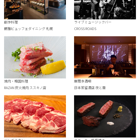
創作料理
ライブミュージックバー
鶴雅ビュッフェダイニング 札幌
CROSS ROADS
焼肉・韓国料理
摩爾多酒吧
RAZAN 炭火焼肉 ススキノ店
日本蒸留酒店 夜と霧