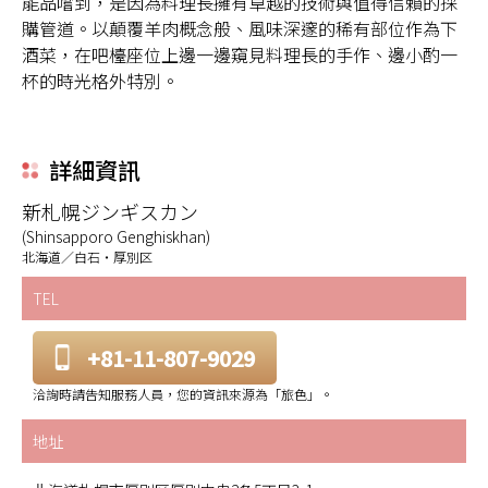
能品嚐到，是因為料理長擁有卓越的技術與值得信賴的採
購管道。以顛覆羊肉概念般、風味深邃的稀有部位作為下
酒菜，在吧檯座位上邊一邊窺見料理長的手作、邊小酌一
杯的時光格外特別。
詳細資訊
新札幌ジンギスカン
(Shinsapporo Genghiskhan)
北海道／白石・厚別区
TEL
+81-11-807-9029
洽詢時請告知服務人員，您的資訊來源為「旅色」。
地址