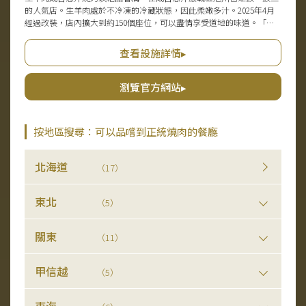
的人氣店。生羊肉處於不冷凍的冷藏狀態，因此柔嫩多汁。2025年4月
經過改裝，店內擴大到約150個座位，可以盡情享受道地的味道。「函
館五稜郭店」也很受歡迎。
查看設施詳情▸
瀏覽官方網站▸
按地區搜尋：可以品嚐到正統燒肉的餐廳
北海道
（17）
東北
（5）
關東
（11）
甲信越
（5）
東海