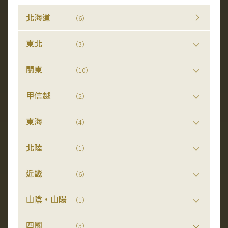
北海道
（6）
東北
（3）
關東
（10）
甲信越
（2）
東海
（4）
北陸
（1）
近畿
（6）
山陰・山陽
（1）
四國
（3）