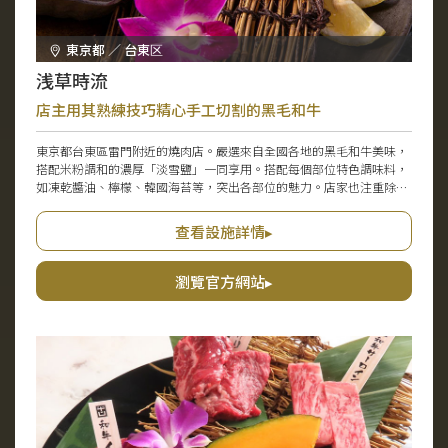
東京都 ／ 台東区
浅草時流
店主用其熟練技巧精心手工切割的黑毛和牛
東京都台東區雷門附近的燒肉店。嚴選來自全國各地的黑毛和牛美味，
搭配米粉調和的濃厚「淡雪鹽」一同享用。搭配每個部位特色調味料，
如凍乾醬油、檸檬、韓國海苔等，突出各部位的魅力。店家也注重除牛
肉外的食材，以細膩肉質和肥肉的甜味自豪的「馬鈴薯豬」，岩手縣出
產的多汁雞肉等。配合燒肉最適合的白飯，選用由五星級米專家挑選的
查看設施詳情▸
國產優質米。店內充滿和風風味，設有寬敞舒適的桌位。
瀏覽官方網站▸