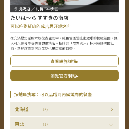
北海道 ／ 札幌市中央区
たいは～ら すすきの南店
可以吃到紅肉的成吉思汗燒烤店
在充滿歷史感的木紋復古空間中，紅色管道營造出耀眼的精緻氛圍，讓
人可以慢慢享受美食的燒烤店。招牌菜「成吉思汗」採用無腥味的紅
肉，新鮮度高到可以生吃也是店家的自豪。
查看設施詳情▸
瀏覽官方網站▸
按地區搜尋：可以品嚐到內臟燒肉的餐廳
北海道
（6）
東北
（1）