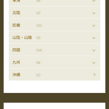
（6）
北陸
（2）
近畿
（21）
山陰・山陽
（3）
四國
（14）
九州
（6）
沖繩
（1）