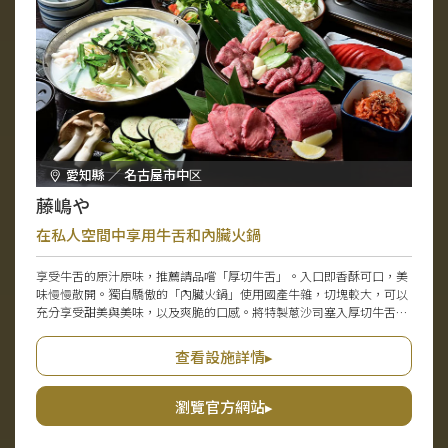
愛知縣 ／ 名古屋市中区
藤嶋や
在私人空間中享用牛舌和內臟火鍋
享受牛舌的原汁原味，推薦請品嚐「厚切牛舌」。入口即香酥可口，美
味慢慢散開。獨自驕傲的「內臟火鍋」使用國產牛雜，切塊較大，可以
充分享受甜美與美味，以及爽脆的口感。將特製蔥沙司塞入厚切牛舌的
「厚切蔥鹽牛舌」也非常美味。雖然燒烤和牛雜煲是主打，但還有小菜
和暢飲套餐可供選擇，可像居酒屋一樣使用。店內氛圍親切溫馨，也可
查看設施詳情▸
租借8至20人的包場，享受完全私密的感覺。
瀏覽官方網站▸