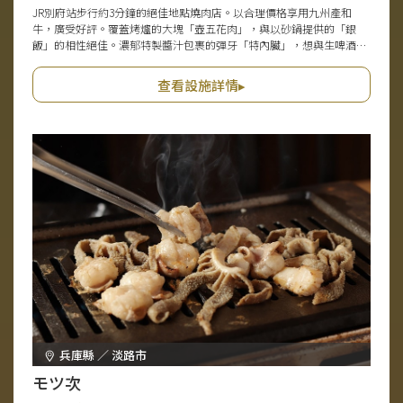
JR別府站步行約3分鐘的絕佳地點燒肉店。以合理價格享用九州產和
牛，廣受好評。覆蓋烤爐的大塊「壺五花肉」，與以砂鍋提供的「銀
飯」的相性絕佳。濃郁特製醬汁包裹的彈牙「特內臟」，想與生啤酒一
同品嚐。平板點餐支持英語、韓語、中文、台語，深受海外遊客好評。
在溫馨氛圍中，不論是獨自一人，或與好友、家人一同圍繞燒肉，都能
查看設施詳情▸
度過愉快時光。
兵庫縣 ／ 淡路市
モツ次