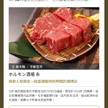
栃木縣 ／ 宇都宮市
ホルモン酒場 永
與家人和朋友一起度過愉快的時間的燒烤店
位於東武鐵路東武宇都宮站步行約8分鐘處，預定於2024年1月開業。每
日採購優質肉品供應。有多種套餐料理，店內氣氛活潑，適合配食的各
式酒類。推薦女子聚會或家庭聚餐。