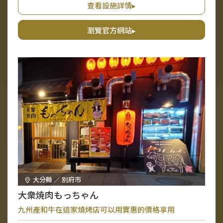
查看設施詳情▸
瀏覽官方網站▸
大分縣 ／ 別府市
大衆焼肉もっちゃん
九州產和牛在這家燒烤店可以用實惠的價格享用