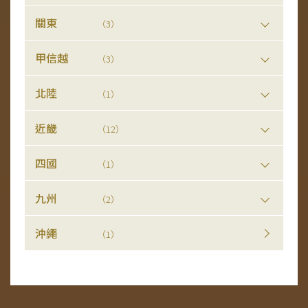
關東
（3）
甲信越
（3）
北陸
（1）
近畿
（12）
四國
（1）
九州
（2）
沖繩
（1）