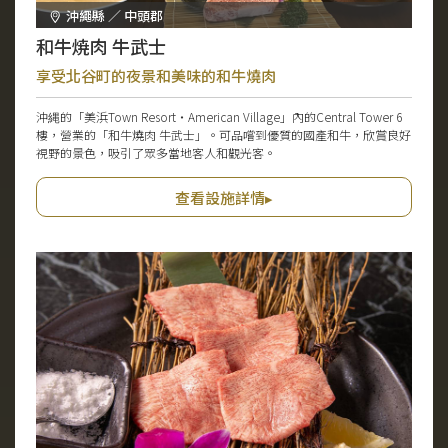
沖繩縣 ／ 中頭郡
和牛焼肉 牛武士
享受北谷町的夜景和美味的和牛燒肉
沖縄的「美浜Town Resort・American Village」內的Central Tower 6
樓，營業的「和牛燒肉 牛武士」。可品嚐到優質的國產和牛，欣賞良好
視野的景色，吸引了眾多當地客人和觀光客。
查看設施詳情▸