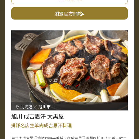
合想與家人朋友悠閒度過時光的客人。
瀏覽官方網站▸
北海道 ／ 旭川市
旭川 成吉思汗 大黒屋
排隊名店生羊肉成吉思汗料理
生羊肉成吉思汗燒烤以絕品著稱，在成吉思汗激戰區旭川也是數一數二