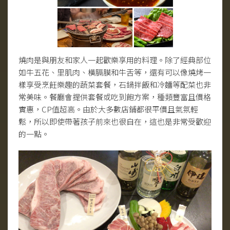
燒肉是與朋友和家人一起歡樂享用的料理。除了經典部位
如牛五花、里肌肉、橫膈膜和牛舌等，還有可以像燒烤一
樣享受烹飪樂趣的蔬菜套餐，石鍋拌飯和冷麵等配菜也非
常美味。餐廳會提供套餐或吃到飽方案，種類豐富且價格
實惠，CP值超高。由於大多數店鋪都很平價且氣氛輕
鬆，所以即使帶著孩子前來也很自在，這也是非常受歡迎
的一點。