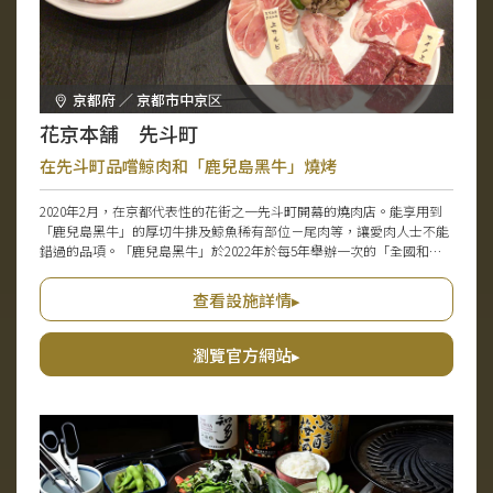
京都府 ／ 京都市中京区
花京本舗 先斗町
在先斗町品嚐鯨肉和「鹿兒島黑牛」燒烤
2020年2月，在京都代表性的花街之一先斗町開幕的燒肉店。能享用到
「鹿兒島黑牛」的厚切牛排及鯨魚稀有部位－尾肉等，讓愛肉人士不能
錯過的品項。「鹿兒島黑牛」於2022年於每5年舉辦一次的「全國和牛
能力共進會」中，在9個部門中獲得6個部門第一名，並獲得內閣總理大
臣獎。牛肉部門則連續第二屆獲得最佳枝肉賞，是極品之選。店內採用
查看設施詳情▸
抑制油花飛濺及煙霧產生的最新型烤爐，評價是衣服不會沾染異味。遊
覽京都時造訪先斗町，請務必順道前往。
瀏覽官方網站▸