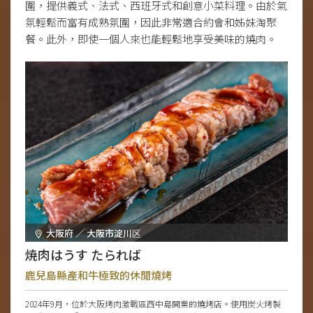
圍，提供義式、法式、西班牙式和創意小菜料理。由於氣
氛輕鬆而富有成熟氛圍，因此非常適合約會和姊妹淘聚
餐。此外，即使一個人來也能輕鬆地享受美味的燒肉。
大阪府 ／ 大阪市淀川区
焼肉はうす たられば
鹿兒島縣產和牛極致的休閒燒烤
2024年9月，位於大阪烤肉激戰區西中島開業的燒烤店。使用炭火烤製