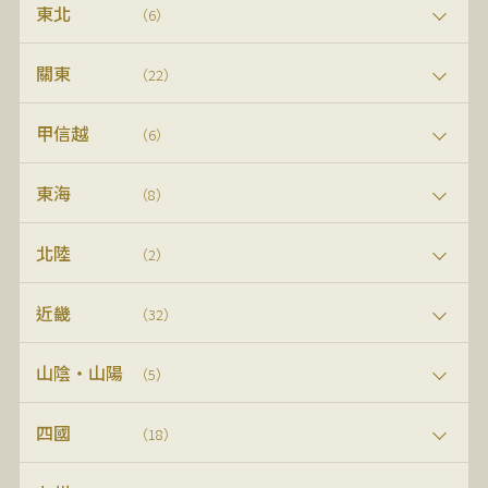
東北
（6）
關東
（22）
甲信越
（6）
東海
（8）
北陸
（2）
近畿
（32）
山陰・山陽
（5）
四國
（18）