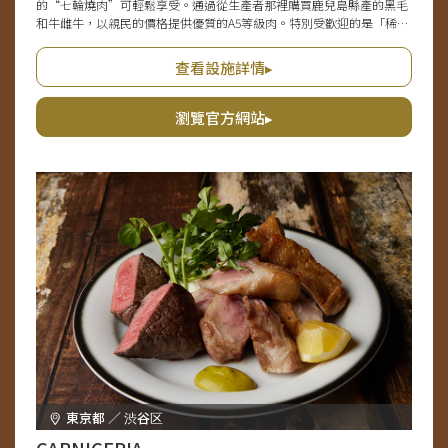
的“七輪燒肉”可輕鬆享受。通過從生產者那裡購買鹿兒島縣產的黑毛
和牛雌牛，以親民的價格提供優質的A5等級肉。特別受歡迎的是「稀有
部位10種拼盤」。鹿兒島風味的味噌醬適合紅肉，清爽的味道；帶有大
蒜味的甜醬汁，口感濃郁，與肉類完美融合。一樓設有吧台，二樓設有
查看設施詳情▸
坐式小座敷可應對多樣場合。氛圍輕鬆隨和，適合女子會。
瀏覽官方網站▸
東京都 ／ 渋谷区
CARNICERIA