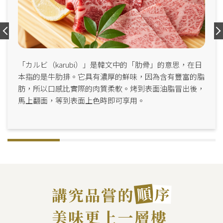
「カルビ（karubi）」是韓文中的「肋骨」的意思，在日
本指的是牛肋排。它具有濃厚的鮮味，因為含有豐富的脂
肪，所以口感比實際的肉質柔軟。烤到表面油脂冒出後，
馬上翻面，等到表面上色時即可享用。