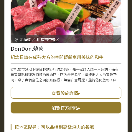
北海道 ／ 札幌市中央区
DonDon.焼肉
紀念日請在成熟大方的空間輕鬆享用美味的和牛
從札幌市營地下鐵薄野站步行約2分鐘，是一家讓人想一再造訪，備有
豐富單點料理及酒類的燒肉店。店內燈光柔和，營造出大人的寧靜空
間，桌子與個座位之間設有隔板，無需在意周遭，能夠悠閒放鬆。店主
的堅持是透過獨特管道仕入的和牛與偏甜的自家製醬料。主要提供富良
野產的和牛，以及北海道內外美味肉品，並以優惠價格供應令人欣喜。
查看設施詳情▸
無論是大型宴會、約會、紀念日或重要日子，都能在這奢華的空間享受
非日常時光。
瀏覽官方網站▸
按地區搜尋：可以品嚐到高級燒肉的餐廳