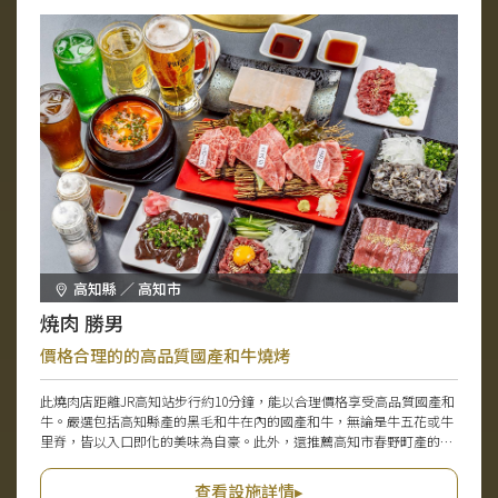
高知縣 ／ 高知市
焼肉 勝男
價格合理的的高品質國產和牛燒烤
此燒肉店距離JR高知站步行約10分鐘，能以合理價格享受高品質國產和
牛。嚴選包括高知縣產的黑毛和牛在內的國產和牛，無論是牛五花或牛
里脊，皆以入口即化的美味為自豪。此外，還推薦高知市春野町產的馬
刺及內臟肉。備有種類豐富的紅酒，能與餐點搭配，享受奢華時光。店
內裝潢簡潔，不僅適合與朋友熱熱鬧鬧的宴會，亦備有榻榻米客房，適
查看設施詳情▸