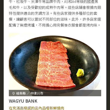
牛、松坂牛、米澤牛等品牌牛肉，A5和A4等級的國產黑
毛和牛，以及受歡迎的成熟牛肉等。這些店鋪會根據肉類
特性提供適合的烹調方法。有些店家提供多種部位的套
餐，讓顧客可以嘗試不同部位的滋味。此外，許多店家還
配備了無煙烤爐，不用擔心用完餐後衣服會都是烤肉味。
岐阜縣 ／ 中津川市
WAGYU BANK
在充滿高級感的店內品嚐新鮮燒肉