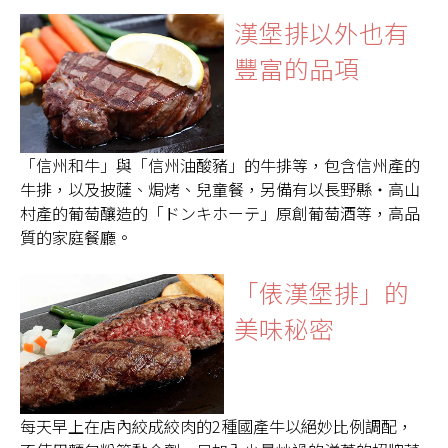
漢堡排以外也有
豐富的品項
「信州和牛」與「信州油酸豬」的牛排等，包含信州產的
牛排，以及披薩、焗烤、兒童餐，另備有以長野縣・高山
村產的葡萄釀造的「ドンキホーテ」原創葡萄酒等，高品
質的家庭餐廳。
「俵漢堡排」的
美味秘密
每天早上在店內絞成絞肉的2種國產牛以絕妙比例調配，