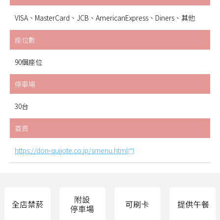
VISA、MasterCard、JCB、AmericanExpress、Diners、其他
座位數
90個座位
停車場
30台
首頁
https://don-quijote.co.jp/smenu.html