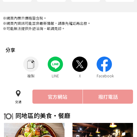
※網頁內標示價格皆含稅。
※網頁內資訊可能並非最新情報，請事先確認再出發。
※可能無法提供外語洽詢，敬請見諒。
分享
複製
LINE
X
Facebook
官方網站
撥打電話
交通
同地區的美食・餐廳