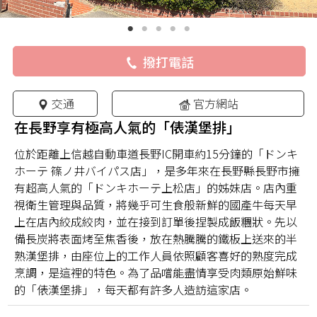
撥打電話
交通
官方網站
在長野享有極高人氣的「俵漢堡排」
位於距離上信越自動車道長野IC開車約15分鐘的「ドンキ
ホーテ 篠ノ井バイパス店」，是多年來在長野縣長野市擁
有超高人氣的「ドンキホーテ上松店」的姊妹店。店內重
視衛生管理與品質，將幾乎可生食般新鮮的國產牛每天早
上在店內絞成絞肉，並在接到訂單後捏製成飯糰狀。先以
備長炭將表面烤至焦香後，放在熱騰騰的鐵板上送來的半
熟漢堡排，由座位上的工作人員依照顧客喜好的熟度完成
烹調，是這裡的特色。為了品嚐能盡情享受肉類原始鮮味
的「俵漢堡排」，每天都有許多人造訪這家店。