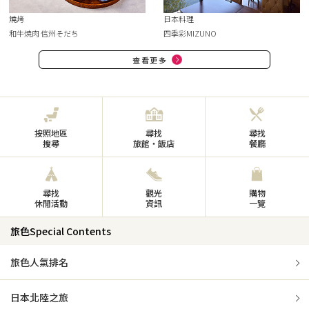
燒烤
日本料理
和牛焼肉 信州そだち
四季彩MIZUNO
查看更多
按照地區
尋找
尋找
搜尋
旅館・飯店
餐廳
尋找
觀光
購物
休閒活動
資訊
一覽
旅色Special Contents
旅色人氣排名
日本北陸之旅