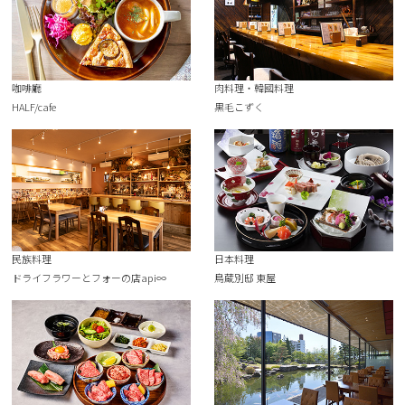
咖啡廳
肉料理・韓國料理
HALF/cafe
黒毛こずく
民族料理
日本料理
ドライフラワーとフォーの店api∞
鳥蔵別邸 東屋