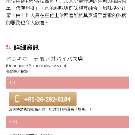
不使用麵包粉等黏合劑，只加入少量炒過的洋蔥的招牌菜
單「俵漢堡排」，肉的甜味與鮮味相互融合，風味格外出
眾。由工作人員在座位上依照喜好將其烹調至喜歡的熟度
的服務也令人欣喜。
詳細資訊
ドンキホーテ 篠ノ井バイパス店
(Donquijote Shinonoibypassten)
長野縣／長野
TEL
+81-26-292-6184
洽詢時請告知服務人員，您的資訊來源為「旅色」。
地址