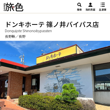
搜尋
我的頁面
主選單
ドンキホーテ 篠ノ井バイパス店
Donquijote Shinonoibypassten
長野縣／長野