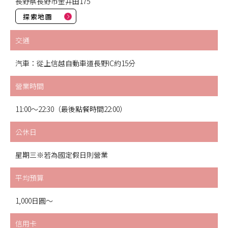
長野県長野市金井田175
探索地圖
交通
汽車：從上信越自動車道長野IC約15分
營業時間
11:00～22:30（最後點餐時間22:00）
公休日
星期三※若為國定假日則營業
平均預算
1,000日圓～
信用卡