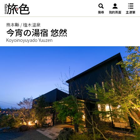
搜尋
我的頁面
主選單
熊本縣 / 植木溫泉
今宵の湯宿 悠然
Koyoinoyuyado Yuuzen