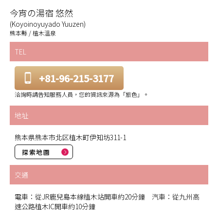
今宵の湯宿 悠然
(Koyoinoyuyado Yuuzen)
熊本縣 / 植木溫泉
TEL
+81-96-215-3177
洽詢時請告知服務人員，您的資訊來源為「旅色」。
地址
熊本県熊本市北区植木町伊知坊311-1
探索地圖
交通
電車：從JR鹿兒島本線植木站開車約20分鐘 汽車：從九州高
速公路植木IC開車約10分鐘