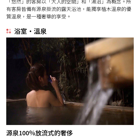
「悠然」的客房以「大人的空間」和「湯治」為概念。所
有客房皆備有源泉掛流的露天浴池，能獨享植木溫泉的優
質溫泉，是一種奢華的享受。
浴室・溫泉
源泉100％放流式的奢侈