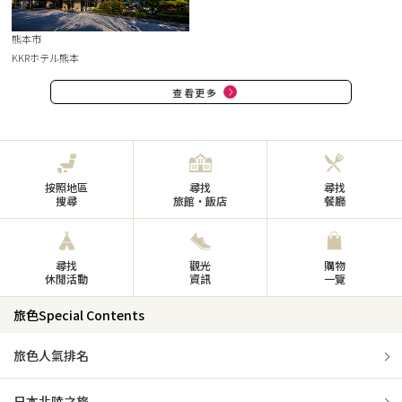
熊本市
KKRホテル熊本
查看更多
按照地區
尋找
尋找
搜尋
旅館・飯店
餐廳
尋找
觀光
購物
休閒活動
資訊
一覽
旅色Special Contents
旅色人氣排名
日本北陸之旅