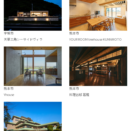
宇城市
熊本市
天草三角シーサイドヴィラ
YOUR ROOM treehouse KUMAMOTO
熊本市
熊本市
Yhouse
料理谷邸 葛籠