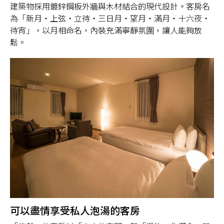
建築物採用鍍鋅鋼板外牆與木材結合的現代設計。客房名
為「新月・上弦・立待・三日月・望月・滿月・十六夜・
待宵」，以月相命名，內裝充滿寧靜氛圍，讓人能夠放
鬆。
可以盡情享受私人泡湯的客房