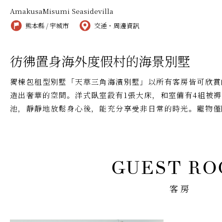
AmakusaMisumi Seasidevilla
熊本縣 / 宇城市
交通・周邊資訊
彷彿置身海外度假村的海景別墅
獨棟包租型別墅「天草三角海濱別墅」以所有客房皆可欣賞
造出奢華的空間。洋式臥室設有1張大床，和室備有4組被
池，靜靜地放鬆身心後，能充分享受非日常的時光。寵物僅
客房