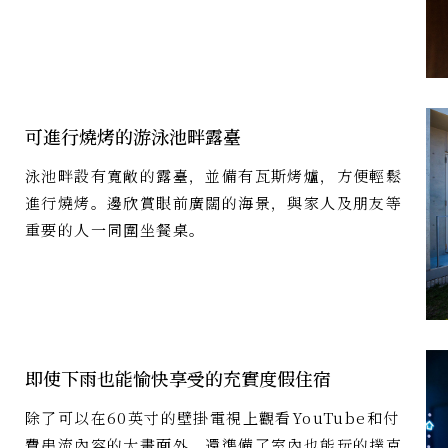
可進行燒烤的游泳池畔露臺
泳池畔設有寬敞的露臺，並備有瓦斯烤爐，方便輕鬆
進行燒烤。邊欣賞眼前廣闊的海景，與家人及朋友等
重要的人一同圍坐餐桌。
即使下雨也能愉快享受的充實度假住宿
除了可以在60英寸的壁掛電視上觀看YouTube和付
費串流內容的大畫面外，還準備了室內也能玩的撲克