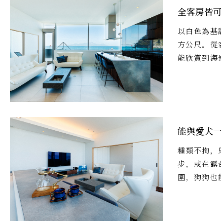
全客房皆
以白色為基
方公尺。從
能欣賞到海
能與愛犬
種類不拘，
步，或在露
圍，狗狗也