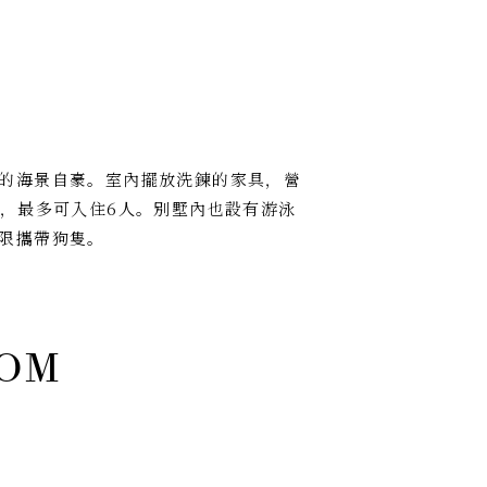
的海景自豪。室內擺放洗鍊的家具，營
褥，最多可入住6人。別墅內也設有游泳
限攜帶狗隻。