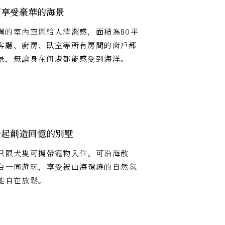
可享受豪華的海景
調的室內空間給人清潔感，面積為80平
客廳、廚房、臥室等所有房間的窗戶都
景，無論身在何處都能感受到海洋。
一起創造回憶的別墅
只限犬隻可攜帶寵物入住。可沿海散
台一同遊玩，享受被山海環繞的自然氛
能自在放鬆。