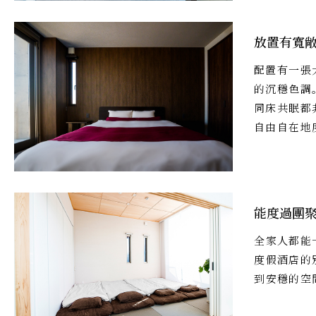
放置有寬
配置有一張
的沉穩色調
同床共眠都
自由自在地
能度過團
全家人都能
度假酒店的
到安穩的空