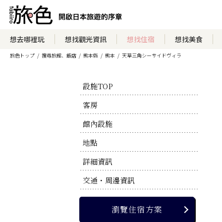
瀏覽住宿方案
想去哪裡玩
想找觀光資訊
想找住宿
想找美食
旅色トップ
搜尋旅館、飯店
熊本縣
熊本
天草三角シーサイドヴィラ
瀏覽官方網站
設施TOP
客房
館內設施
地點
詳細資訊
交通・周邊資訊
瀏覽住宿方案