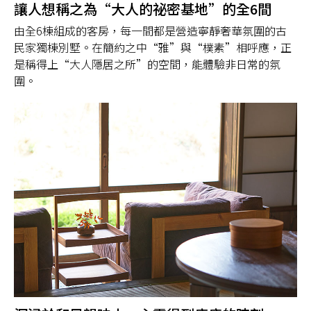
讓人想稱之為“大人的祕密基地”的全6間
由全6棟組成的客房，每一間都是營造寧靜奢華氛圍的古
民家獨棟別墅。在簡約之中“雅”與“樸素”相呼應，正
是稱得上“大人隱居之所”的空間，能體驗非日常的氛
圍。