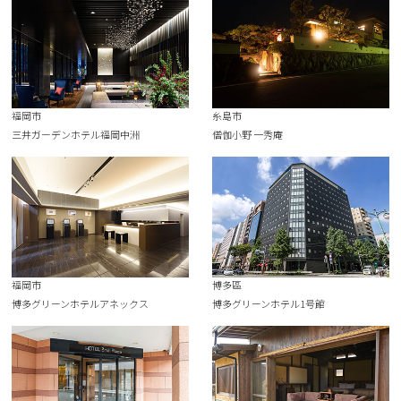
福岡市
糸島市
三井ガーデンホテル福岡中洲
僧伽小野 一秀庵
福岡市
博多區
博多グリーンホテルアネックス
博多グリーンホテル1号館