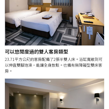
可以悠閒度過的雙人客房類型
23.71平方公尺的客房配備了2張半雙人床。浴缸寬敞到可
以伸直雙腳泡澡，能讓全身放鬆。也備有無障礙型雙床客
房。