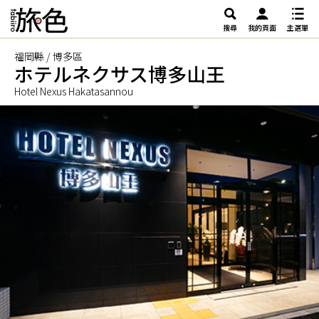
搜尋
我的頁面
主選單
福岡縣 / 博多區
ホテルネクサス博多山王
Hotel Nexus Hakatasannou