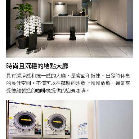
時尚且沉穩的地點大廳
具有潔淨感和統一感的大廳，是會面和抵達・出發時休息
的最佳空間。不僅可以在蓬鬆的沙發上慢慢放鬆，還能享
受德龍製造的咖啡機提供的迎賓咖啡。