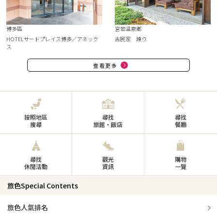
博多區
宮若溫泉鄉
HOTELサードプレイス博多／アネック
古民家 煉り
ス
查看更多
按照地區
尋找
尋找
搜尋
旅館・飯店
餐廳
尋找
觀光
購物
休閒活動
資訊
一覽
旅色Special Contents
旅色人氣排名