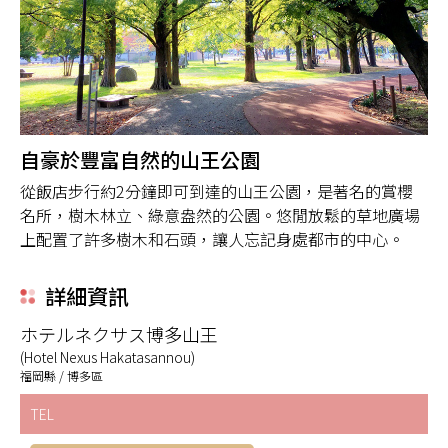
自豪於豐富自然的山王公園
從飯店步行約2分鐘即可到達的山王公園，是著名的賞櫻
名所，樹木林立、綠意盎然的公園。悠閒放鬆的草地廣場
上配置了許多樹木和石頭，讓人忘記身處都市的中心。
詳細資訊
ホテルネクサス博多山王
(Hotel Nexus Hakatasannou)
福岡縣 / 博多區
TEL