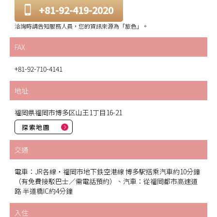
+81-92-419-2020
洽詢時請告知服務人員，您的資訊來源為「旅色」。
FAX
+81-92-710-4141
地址
福岡県福岡市博多区山王1丁目16-21
探索地圖
交通
電車：JR各線・福岡市地下鉄空港線 博多駅搭乘汽車約10分鐘
（有免費接駁巴士／需電話預約）、汽車：從福岡都市高速道
路 半道橋IC約4分鐘
入住