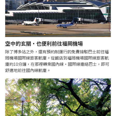
空中的玄關・也便利前往福岡機場
除了博多站之外，還有預約制運行的免費接駁巴士前往福
岡機場國際線旅客航廈。從飯店到福岡機場國際線旅客航
廈約10分鐘，在那裡轉乘國內線・國際線連絡巴士，即可
舒適地前往國內線航廈。