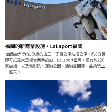
福岡的新商業設施・LaLaport福岡
從飯店步行約1分鐘的山王一丁目公車站搭公車，約8分鐘
即可抵達大型複合商業設施・LaLaport福岡。設有約220
家店鋪，以及電影院、運動公園、活動空間等，能夠玩上
一整天。