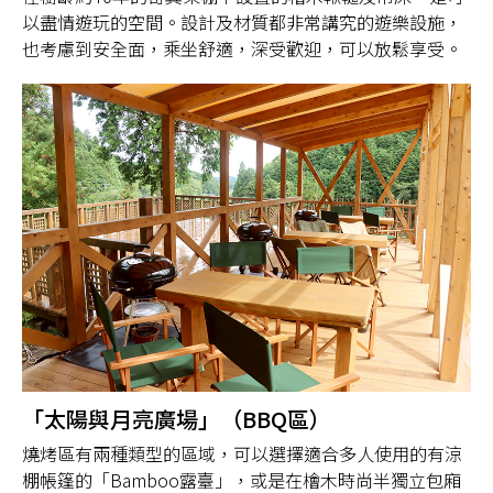
以盡情遊玩的空間。設計及材質都非常講究的遊樂設施，
也考慮到安全面，乘坐舒適，深受歡迎，可以放鬆享受。
「太陽與月亮廣場」（BBQ區）
燒烤區有兩種類型的區域，可以選擇適合多人使用的有涼
棚帳篷的「Bamboo露臺」，或是在檜木時尚半獨立包廂