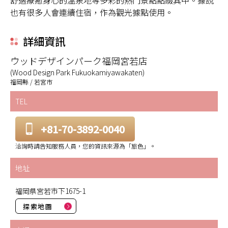
舒適療癒身心的溫泉地等多彩的熱門景點點綴其中。據說
也有很多人會連續住宿，作為觀光據點使用。
詳細資訊
ウッドデザインパーク福岡宮若店
(Wood Design Park Fukuokamiyawakaten)
福岡縣 / 若宮市
TEL
+81-70-3892-0040
洽詢時請告知服務人員，您的資訊來源為「旅色」。
地址
福岡県宮若市下1675-1
探索地圖