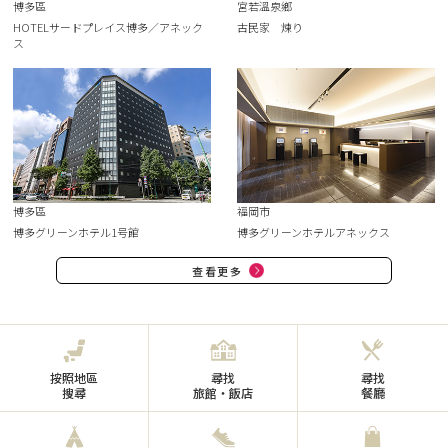
博多區
宮若溫泉鄉
HOTELサードプレイス博多／アネック
古民家 煉り
ス
博多區
福岡市
博多グリーンホテル1号館
博多グリーンホテルアネックス
查看更多
按照地區
尋找
尋找
搜尋
旅館・飯店
餐廳