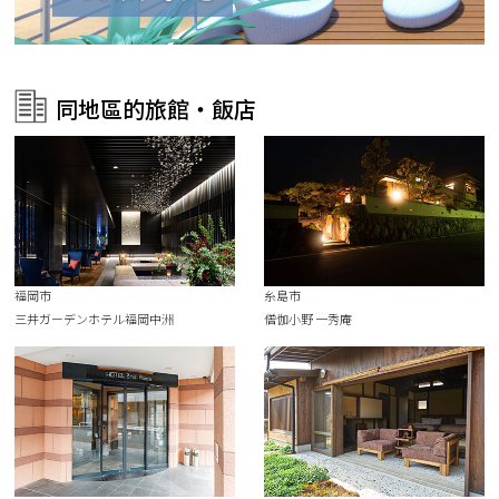
同地區的旅館・飯店
福岡市
糸島市
三井ガーデンホテル福岡中洲
僧伽小野 一秀庵