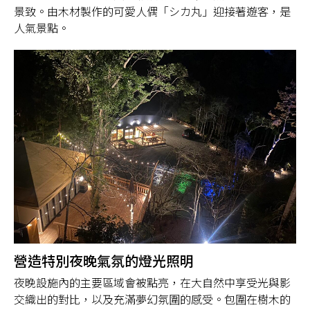
景致。由木材製作的可愛人偶「シカ丸」迎接著遊客，是
人氣景點。
營造特別夜晚氣氛的燈光照明
夜晚設施內的主要區域會被點亮，在大自然中享受光與影
交織出的對比，以及充滿夢幻氛圍的感受。包圍在樹木的