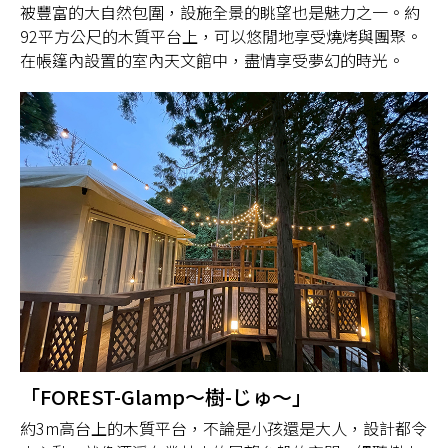
被豐富的大自然包圍，設施全景的眺望也是魅力之一。約
92平方公尺的木質平台上，可以悠閒地享受燒烤與團聚。
在帳篷內設置的室內天文館中，盡情享受夢幻的時光。
「FOREST-Glamp～樹-じゅ～」
約3m高台上的木質平台，不論是小孩還是大人，設計都令