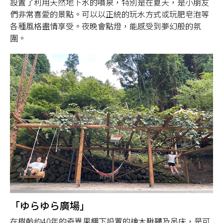
設置了利用天然地下水的噴泉，特別是在夏天，是小朋友
們非常喜愛的景點。可以以正統的玩水方式或玩肥皂泡等
各種風格盡情享受。夜晚會點燈，能感受到夢幻般的氛
圍。
「ゆらゆら廣場」
在樹齡約40年的奇異果棚下設置的檜木鞦韆及吊床，是可