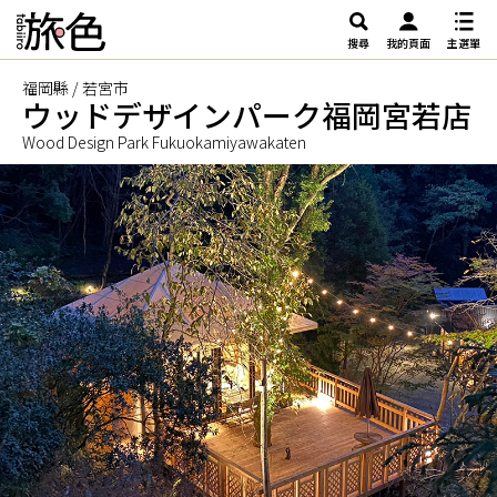
搜尋
我的頁面
主選單
福岡縣 / 若宮市
ウッドデザインパーク福岡宮若店
Wood Design Park Fukuokamiyawakaten