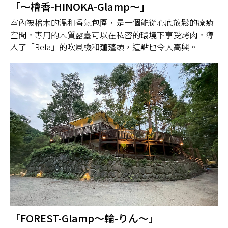
「～檜香-HINOKA-Glamp～」
室內被檜木的溫和香氣包圍，是一個能從心底放鬆的療癒
空間。專用的木質露臺可以在私密的環境下享受烤肉。導
入了「Refa」的吹風機和蓮蓬頭，這點也令人高興。
「FOREST-Glamp～輪-りん～」