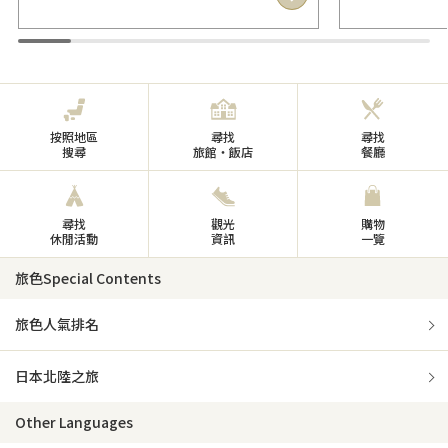
按照地區
尋找
尋找
搜尋
旅館・飯店
餐廳
尋找
觀光
購物
休閒活動
資訊
一覽
旅色Special Contents
旅色人氣排名
日本北陸之旅
Other Languages