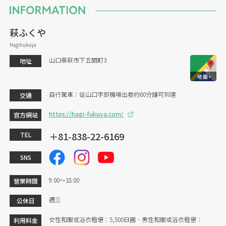
萩ふくや
Hagihukuya
山口県萩市下五間町3
地址
自行駕車：從山口宇部機場出發約60分鐘可到達
交通
https://hagi-fukuya.com/
官方網站
＋81-838-22-6169
TEL
SNS
9:00～18:00
營業時間
週三
公休日
女性和服或浴衣租借：5,500日圓、男性和服或浴衣租借：
利用料金