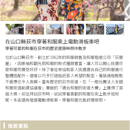
在山口縣荻市穿著和服乘上電動滑板車吧
穿著可愛的和服在荻市的歷史建築映照中散步
位於山口縣荻市、創立於1962年的和服銷售及和服租借公司「荻服
屋」，因振袖和觀光用和服的款式種類豐富，讓人可以開心挑選可
愛和服而廣受好評。除了會從旁協助客人挑選適合自己的和服進行
整體搭配外，還會以巧手打造貼近客人希望的髮型，著裝過程輕鬆
不疲憊也令人高興。富有歷史的荻市街道，在「一般社團法人全國
和服街道創建協議會」實施的「適合和服的街道大賽」上獲得了首
屆大獎。前往拜訪荻市時，試試穿著喜歡的和服在街上散步如何
呢。本店還有租借電動滑板車，穿著和服也能舒適使用。