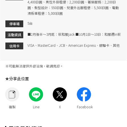
4,400日圓、男性外掛租借：2,200日圓、著裝服務：2,200日
圓、髮型設計：550日圓、兒童外出服租借：5,500日圓、電動
滑板車租借：5,000日圓
5台
停車場
■2月後半～3月底：萩和服jack ■10月1日～10日：和服週in萩
活動資訊
VISA、MasterCard、JCB、American Express、銀聯卡、其他
信用卡
※可能無法提供外語洽詢，敬請見諒。
★分享此位置