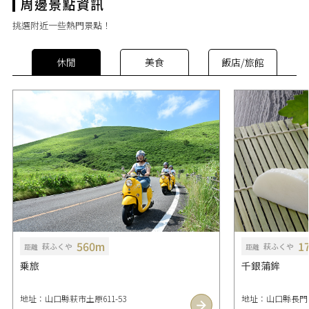
挑選附近一些熱門景點！
休閒
美食
飯店/旅館
560m
1
萩ふくや
萩ふくや
距離
距離
乗旅
千銀蒲鉾
地址：山口縣萩市土原611-53
地址：山口縣長門市