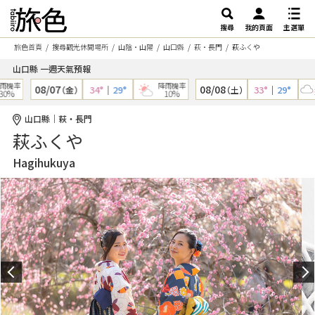
搜尋
我的頁面
主選單
旅色首頁
搜尋觀光休閒場所
山陰・山陽
山口縣
萩・長門
萩ふくや
山口縣 一週天氣預報
雨機率
降雨機率
08/07
08/08
34°
｜
29°
33°
｜
29°
（金）
（土）
0%
10%
山口縣｜萩・長門
萩ふくや
Hagihukuya