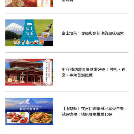
富士焙茶：從經典到新潮的風味探索
甲府 造訪能量景點求好運！ 神社・神
宮・寺院首選推薦
【山梨縣】在河口湖優雅地享受午餐，
就選這裡！精選餐廳推薦10選