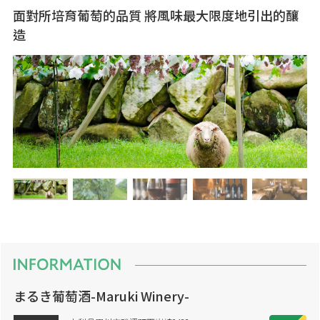
面對所培育葡萄的品質 將風味最大限度地引出的釀
造
まるき葡萄酒-Maruki Winery-