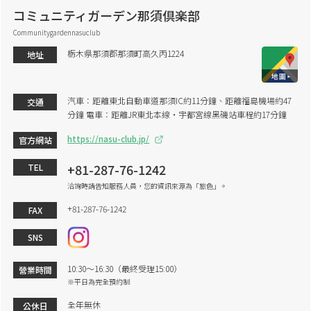
コミュニティガーデン那須倶楽部
Communitygardennasuclub
栃木県那須郡那須町高久丙1224
地址
汽車：距離東北自動車道那須IC約11分鐘、距離福島機場約47
交通
分鐘 電車：距離JR東北本線・宇都宮線黑磯站車程約17分鐘
https://nasu-club.jp/
官方網站
+81-287-76-1242
TEL
洽詢時請告知服務人員，您的資訊來源為「旅色」。
+81-287-76-1242
FAX
SNS
10:30～16:30（最終受理15:00）
營業時間
※平日為完全預約制
全年無休
公休日