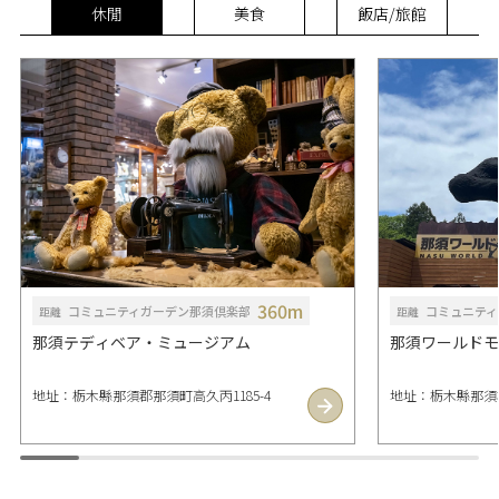
休閒
美食
飯店/旅館
360m
コミュニティガーデン那須倶楽部
コミュニティ
距離
距離
那須テディベア・ミュージアム
那須ワールドモ
地址：栃木縣那須郡那須町高久丙1185-4
地址：栃木縣那須郡