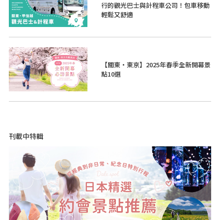
行的觀光巴士與計程車公司！包車移動
輕鬆又舒適
【關東・東京】2025年春季全新開幕景
點10選
刊載中特輯