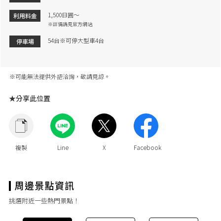
1,500日圓～
利用料金
※詳情請見官方網站
54台※可停大型車4台
停車場
※可能無法提供外語洽詢，敬請見諒。
★分享此位置
挑選附近一些熱門景點！