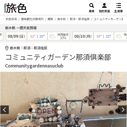
搜尋
我的頁面
主選單
旅色首頁
搜尋觀光休閒場所
關東
栃木縣
那須・那須塩原
コミュニティガーデン那
栃木縣 一週天氣預報
降雨機率
降雨
08/09
08/10
32°
｜
25°
30°
｜
22°
（日）
（月）
30%
40
栃木縣｜那須・那須塩原
コミュニティガーデン那須倶楽部
Communitygardennasuclub