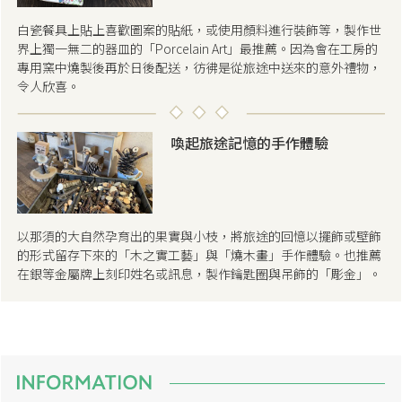
白瓷餐具上貼上喜歡圖案的貼紙，或使用顏料進行裝飾等，製作世
界上獨一無二的器皿的「Porcelain Art」最推薦。因為會在工房的
專用窯中燒製後再於日後配送，彷彿是從旅途中送來的意外禮物，
令人欣喜。
喚起旅途記憶的手作體驗
以那須的大自然孕育出的果實與小枝，將旅途的回憶以擺飾或壁飾
的形式留存下來的「木之實工藝」與「燒木畫」手作體驗。也推薦
在銀等金屬牌上刻印姓名或訊息，製作鑰匙圈與吊飾的「彫金」。