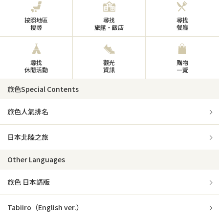
按照地區
尋找
尋找
搜尋
旅館・飯店
餐廳
尋找
觀光
購物
休閒活動
資訊
一覽
旅色Special Contents
旅色人氣排名
日本北陸之旅
Other Languages
旅色 日本語版
Tabiiro（English ver.）