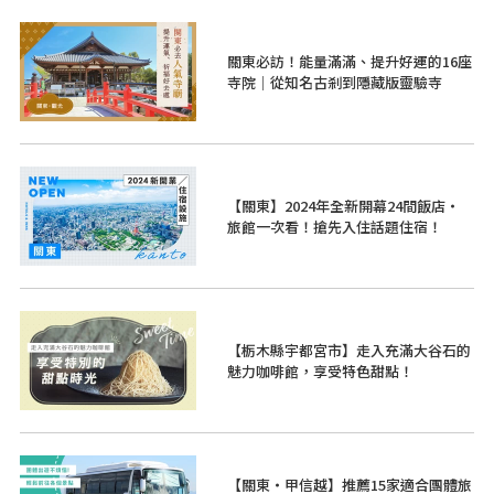
關東必訪！能量滿滿、提升好運的16座
寺院｜從知名古剎到隱藏版靈驗寺
【關東】2024年全新開幕24間飯店・
旅館一次看！搶先入住話題住宿！
【栃木縣宇都宮市】走入充滿大谷石的
魅力咖啡館，享受特色甜點！
【關東・甲信越】推薦15家適合團體旅