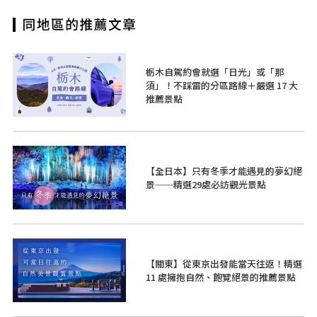
栃木自駕約會就選「日光」或「那
須」！不踩雷的分區路線＋嚴選 17 大
推薦景點
【全日本】只有冬季才能遇見的夢幻絕
景──精選29處必訪觀光景點
【關東】從東京出發能當天往返！精選
11 處擁抱自然、飽覽絕景的推薦景點