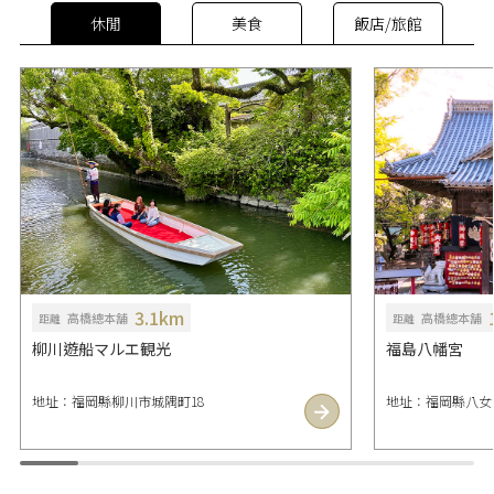
休閒
美食
飯店/旅館
3.1km
高橋總本舗
高橋總本舗
距離
距離
柳川遊船マルエ観光
福島八幡宮
地址：福岡縣柳川市城隅町18
地址：福岡縣八女市