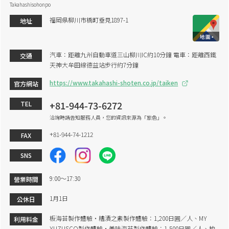
Takahashisohonpo
福岡県柳川市橋町垂見1897-1
地址
汽車：距離九州自動車道三山柳川IC約10分鐘 電車：距離西鐵
交通
天神大牟田線德益站步行約7分鐘
https://www.takahashi-shoten.co.jp/taiken
官方網站
+81-944-73-6272
TEL
洽詢時請告知服務人員，您的資訊來源為「旅色」。
+81-944-74-1212
FAX
SNS
9:00～17:30
營業時間
1月1日
公休日
板海苔製作體驗・糟漬之素製作體驗：1,200日圓／人、MY
利用料金
YUZUSCO製作體驗・美味海苔製作體驗：1,500日圓／人、柚