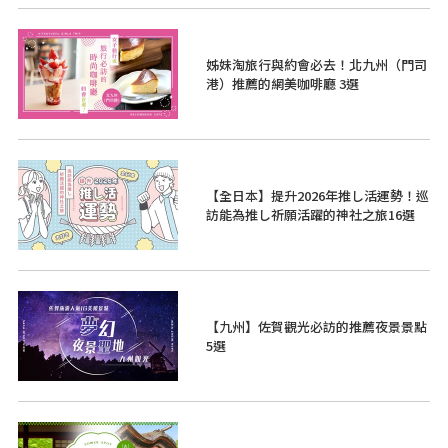
姊妹淘旅行與約會必去！北九州（門司
港）推薦的網美咖啡廳 3選
【全日本】提升2026年推し活運勢！巡
訪能為推し祈願活躍的神社之旅16選
【九州】佐賀觀光必訪的推薦夜景景點
5選