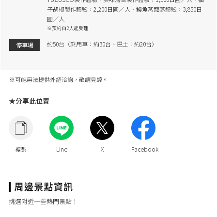
子胡椒製作體驗：2,200日圓／人、鰻魚蒸籠蒸體驗：3,850日
圓／人
※預約自2人起受理
約50台（乘用車：約30台、巴士：約20台）
停車場
※可能無法提供外語洽詢，敬請見諒。
★分享此位置
挑選附近一些熱門景點！