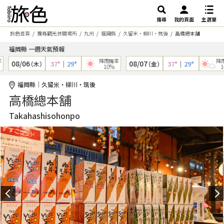
搜尋
我的頁面
主選單
旅色首頁
搜尋觀光休閒場所
九州
福岡縣
久留米・柳川・筑後
高橋總本舗
福岡縣 一週天氣預報
降雨機率
降雨機
08/06
08/07
37°
｜
29°
37°
｜
29°
（木）
（金）
10%
10%
福岡縣｜久留米・柳川・筑後
高橋總本舗
Takahashisohonpo