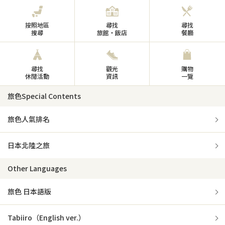
按照地區
尋找
尋找
搜尋
旅館・飯店
餐廳
尋找
觀光
購物
休閒活動
資訊
一覽
旅色Special Contents
旅色人氣排名
日本北陸之旅
Other Languages
旅色 日本語版
Tabiiro（English ver.）