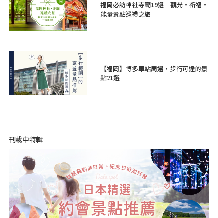
福岡必訪神社寺廟19選｜觀光・祈福・
能量景點巡禮之旅
【福岡】博多車站周邊・步行可達的景
點21選
刊載中特輯