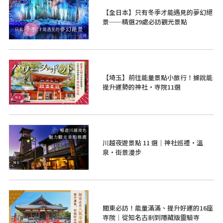
【全日本】只有冬季才能遇見的夢幻絕
景──精選29處必訪觀光景點
【埼玉】前往能量景點小旅行！據說能
提升運勢的神社・寺院11選
川越夜遊景點 11 選｜神社巡禮・溫
泉・街景漫步
關東必訪！能量滿滿、提升好運的16座
寺院｜從知名古剎到隱藏版靈驗寺