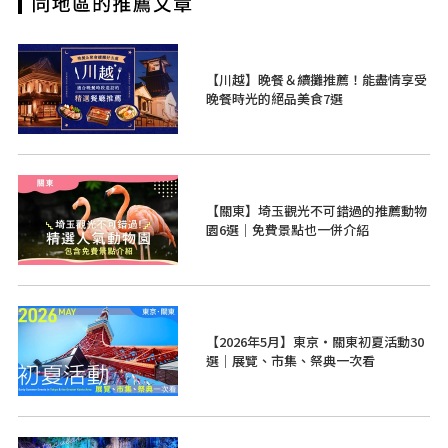
【川越】晚餐＆續攤推薦！能盡情享受
晚餐時光的絕品美食7選
【關東】埼玉觀光不可錯過的推薦動物
園6選｜免費景點也一併介紹
【2026年5月】東京・關東初夏活動30
選｜展覽、市集、祭典一次看