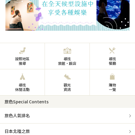
按照地區
尋找
尋找
搜尋
旅館・飯店
餐廳
尋找
觀光
購物
休閒活動
資訊
一覽
旅色Special Contents
旅色人氣排名
日本北陸之旅