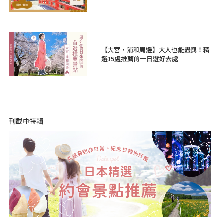
【大宮・浦和周邊】大人也能盡興！精
選15處推薦的一日遊好去處
刊載中特輯