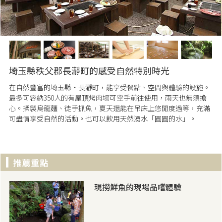
埼玉縣秩父郡長瀞町的感受自然特別時光
在自然豐富的埼玉縣・長瀞町，能享受餐點、空間與體驗的設施。
最多可容納350人的有屋頂烤肉場可空手前往使用，雨天也無須擔
心。揉製烏龍麵、徒手抓魚，夏天還能在吊床上悠閒度過等，充滿
可盡情享受自然的活動。也可以飲用天然湧水「圓圓的水」。
現撈鮮魚的現場品嚐體驗