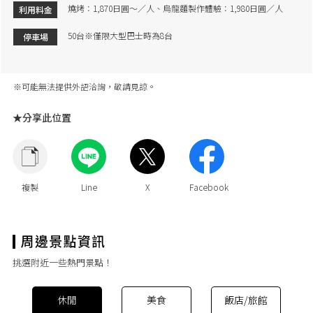
燒烤：1,870日圓～／人、烏龍麵製作體驗：1,980日圓／人
利用料金
50台※僅限大型巴士時為8台
停車場
※可能無法提供外語洽詢，敬請見諒。
★分享此位置
挑選附近一些熱門景點！
休閒
美食
飯店/旅館