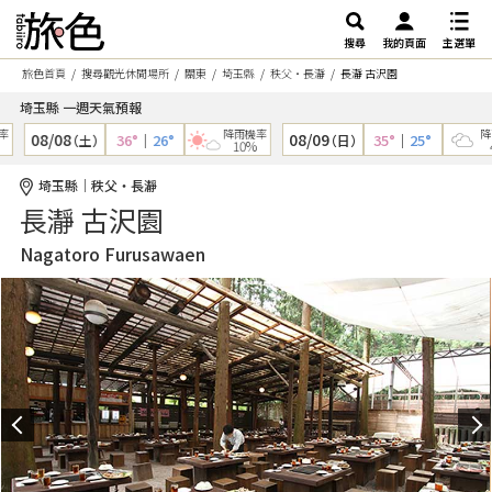
搜尋
我的頁面
主選單
旅色首頁
搜尋觀光休閒場所
關東
埼玉縣
秩父・長瀞
長瀞 古沢園
埼玉縣 一週天氣預報
降雨機率
降雨
08/08
08/09
36°
｜
26°
35°
｜
25°
（土）
（日）
10%
4
埼玉縣｜秩父・長瀞
長瀞 古沢園
Nagatoro Furusawaen