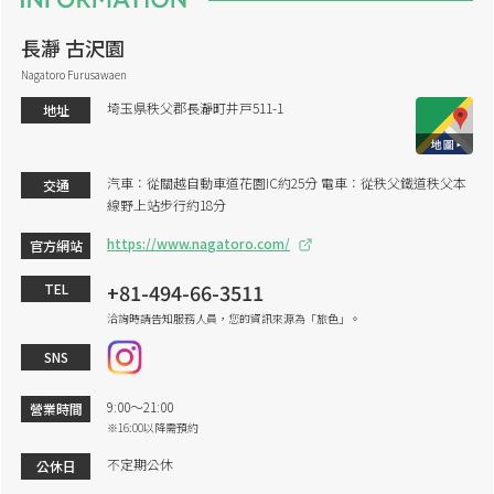
長瀞 古沢園
Nagatoro Furusawaen
埼玉県秩父郡長瀞町井戸511-1
地址
汽車：從關越自動車道花園IC約25分 電車：從秩父鐵道秩父本
交通
線野上站步行約18分
https://www.nagatoro.com/
官方網站
+81-494-66-3511
TEL
洽詢時請告知服務人員，您的資訊來源為「旅色」。
SNS
9:00～21:00
營業時間
※16:00以降需預約
不定期公休
公休日