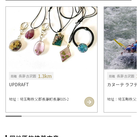
1.3km
長瀞 古沢園
長瀞 古沢園
距離
距離
UPDRAFT
カヌーテ ラフ
地址：埼玉縣秩父郡長瀞町長瀞805-2
地址：埼玉縣秩父郡