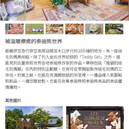
被溫暖療癒的泰迪熊世界
距離伊豆急行伊豆高原站櫻並木口步行約10分鐘的地方，有一座絨
毛玩偶美術館，除了列入金氏世界紀錄的「Teddy Girl」之外，還
能見到古董熊和世界各地泰迪熊作家的作品。舉辦包括「龍貓的絨
毛玩偶展」在內的特別企劃展，也有可從零開始製作絨毛玩偶的工
作坊。欣賞之餘，也能在充滿開放感的茶室裡，一邊品嚐人氣甜點
和飲品，一邊悠閒放鬆。也能在收集泰迪熊和泰迪熊商品的商店盡
情購物。
其他圖片