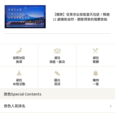
【關東】從東京出發能當天往返！精選
11 處擁抱自然、飽覽絕景的推薦景點
按照地區
尋找
尋找
搜尋
旅館・飯店
餐廳
尋找
觀光
購物
休閒活動
資訊
一覽
旅色Special Contents
旅色人氣排名