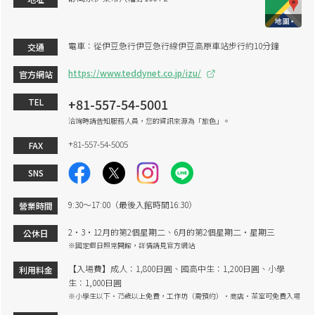
電車：從伊豆急行伊豆急行線伊豆高原車站步行約10分鐘
交通
https://www.teddynet.co.jp/izu/
官方網站
+81-557-54-5001
TEL
洽詢時請告知服務人員，您的資訊來源為「旅色」。
+81-557-54-5005
FAX
SNS
9:30～17:00（最後入館時間16:30）
營業時間
2・3・12月的第2個星期二、6月的第2個星期二・星期三
公休日
※國定假日照常開館，詳情請見官方網站
【入場費】成人：1,800日圓、國高中生：1,200日圓、小學
利用料金
生：1,000日圓
※小學生以下・75歲以上免費，工作坊（需預約）・商店・茶室可免費入場