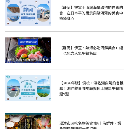
【靜岡】被富士山與海景環抱的自駕約
會｜在日本平的絕景與駿河灣的美食中
療癒身心
【靜岡】伊豆・熱海必吃海鮮美食10選
｜也包含人氣午餐名店
【2026年版】濱松・濱名湖自駕約會推
薦！湖畔絕景咖啡廳與極上鰻魚午餐精
選9選
沼津市必吃名物美食7選｜海鮮丼、鰻
魚到精釀啤酒一網打盡