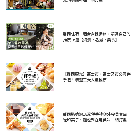
靜岡住宿｜適合女性獨旅・犒賞自己的
推薦16選【海景・名湯・美食】
【靜岡觀光】富士市・富士宮市必買伴
手禮！精選三大人氣推薦
靜岡縣精選18家伴手禮與外帶美食店｜
從和菓子、麵包到在地美味一網打盡