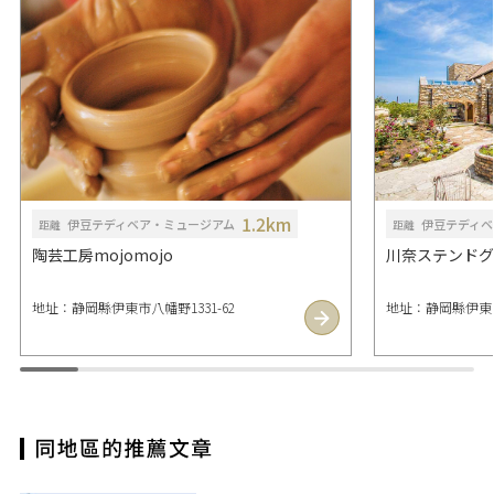
1.2km
伊豆テディベア・ミュージアム
伊豆テディベ
距離
距離
陶芸工房mojomojo
川奈ステンドグ
地址：静岡縣伊東市八幡野1331-62
地址：静岡縣伊東市川