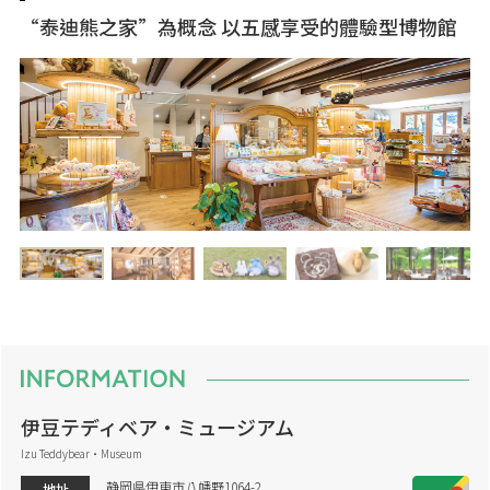
“泰迪熊之家”為概念 以五感享受的體驗型博物館
伊豆テディベア・ミュージアム
Izu Teddybear・Museum
静岡県伊東市八幡野1064-2
地址