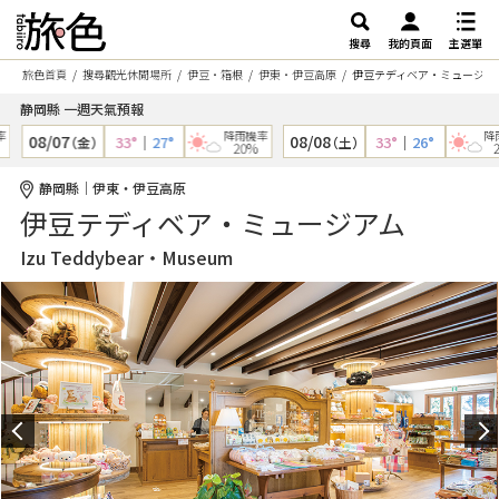
搜尋
我的頁面
主選單
旅色首頁
搜尋觀光休閒場所
伊豆・箱根
伊東・伊豆高原
伊豆テディベア・ミュージア
静岡縣 一週天氣預報
降雨機率
降雨
08/07
08/08
33°
｜
27°
33°
｜
26°
（金）
（土）
20%
20
静岡縣｜伊東・伊豆高原
伊豆テディベア・ミュージアム
Izu Teddybear・Museum