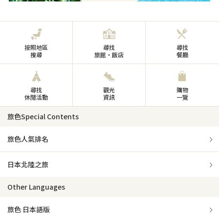
按照地區
尋找
尋找
搜尋
旅館・飯店
餐廳
尋找
觀光
購物
休閒活動
資訊
一覽
旅色Special Contents
旅色人氣排名
日本北陸之旅
Other Languages
旅色 日本語版