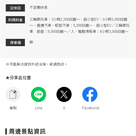
不定期休息
公休日
三輪摩托車：3小時2,500日圓～、超小型EV：3小時5,000日圓
利用料金
～、普通汽車・輕型汽車：5,500日圓～、超小型EV／三輪摩托
車 旅遊：9,000日圓～／人、電動滑板車：6小時3,000日圓～
無
停車場
※可能無法提供外語洽詢，敬請見諒。
★分享此位置