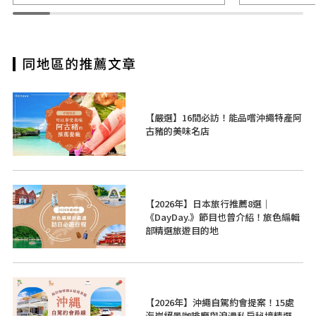
【嚴選】16間必訪！能品嚐沖繩特產阿
古豬的美味名店
【2026年】日本旅行推薦8選｜
《DayDay.》節目也曾介紹！旅色編輯
部精選旅遊目的地
【2026年】沖繩自駕約會提案！15處
海岸絕景咖啡廳與浪漫私房秘境精選