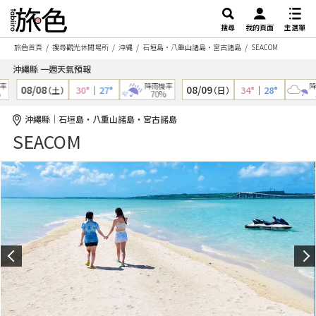
搜尋
我的頁面
主選單
旅色首頁
搜尋觀光休閒場所
沖縄
石垣島・八重山諸島・宮古諸島
SEACOM
沖繩縣 一週天氣預報
降雨機率
降雨
08/08
08/09
30°
｜
27°
34°
｜
28°
（土）
（日）
70%
50
沖繩縣｜石垣島・八重山諸島・宮古諸島
SEACOM