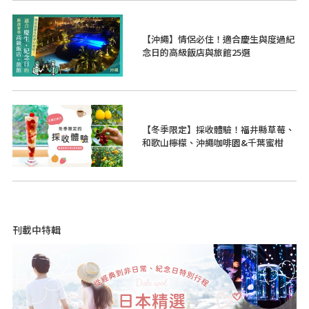
【沖繩】情侶必住！適合慶生與度過紀
念日的高級飯店與旅館25選
【冬季限定】採收體驗！福井縣草莓、
和歌山檸檬、沖繩咖啡園&千葉蜜柑
刊載中特輯