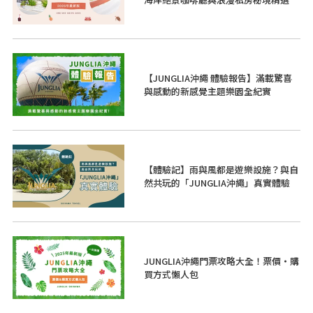
【JUNGLIA沖繩 體驗報告】滿載驚喜
與感動的新感覺主題樂園全紀實
【體驗記】雨與風都是遊樂設施？與自
然共玩的「JUNGLIA沖繩」真實體驗
JUNGLIA沖繩門票攻略大全！票價・購
買方式懶人包