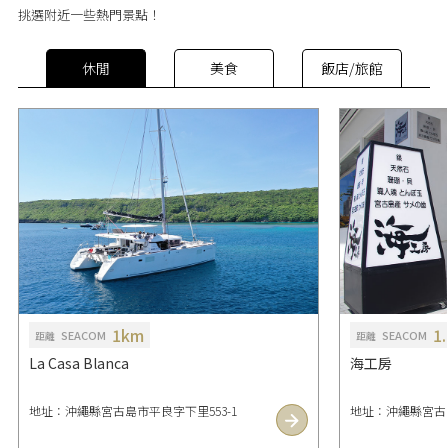
挑選附近一些熱門景點！
休閒
美食
飯店/旅館
1km
1
SEACOM
SEACOM
距離
距離
La Casa Blanca
海工房
地址：沖繩縣宮古島市平良字下里553-1
地址：沖繩縣宮古