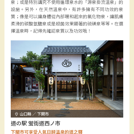
泉；或是特別講究不使用循環泉水的「源泉掛流溫泉」的
設施。另外，在天然溫泉中，有許多擁有不同功效的泉
質；像是可以讓身體從內部暖和起來的氯化物泉，讓肌膚
柔滑的碳酸氫鹽泉或是殺菌效果顯著的硫磺泉等等。在選
擇溫泉時，記得先確認泉質以及功效哦！
山口縣 ／ 下関市
道の駅 蛍街道西ノ市
下關市可享受人氣日歸溫泉的道之驛