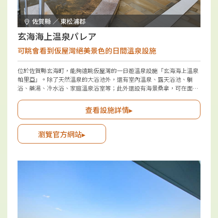
佐賀縣 ／ 東松浦郡
玄海海上温泉パレア
可眺會看到仮屋灣絕美景色的日間溫泉設施
位於佐賀縣玄海町，能夠遠眺仮屋灣的一日遊溫泉設施「玄海海上溫泉
帕里亞」。除了天然溫泉的大浴池外，還有室內溫泉、露天浴池、躺
浴、藥湯、冷水浴、家庭溫泉浴室等；此外還設有海景桑拿，可在面向
海洋的空間中享受野外空氣浴，提供多樣化的溫泉選擇，讓小朋友至大
人皆可享受。在「紀水餐廳」中可一邊欣賞美麗景色，一邊品嚐「佐賀
查看設施詳情▸
牛」和玄海町出產的海鮮。
瀏覽官方網站▸