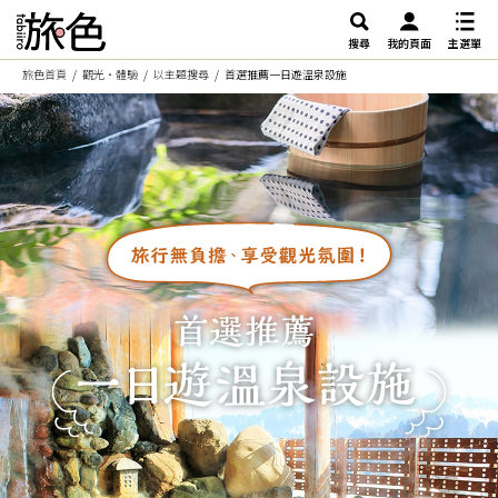
搜尋
我的頁面
主選單
旅色首頁
觀光・體驗
以主題搜尋
首選推薦一日遊溫泉設施