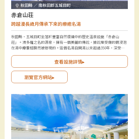
秋田縣 ／ 南秋田郡五城目町
赤倉山荘
跨越漫長歲月傳承下來的療癒名湯
秋田縣・五城目町坐落於豐富自然環繞中的歷史溫泉設施「赤倉山
莊」。滑多羅之名的源泉，擁有一個美麗的傳說，據說是受傷的鶴浸泡
在湯中療養翅膀而被發現的。這個名湯自開湯以來超過350年，深受當
地居民的喜愛。在寧靜的山谷清澈空氣中，客人能輕鬆享受當日來回的
湯浴與餐點。
查看設施詳情▸
瀏覽官方網站▸