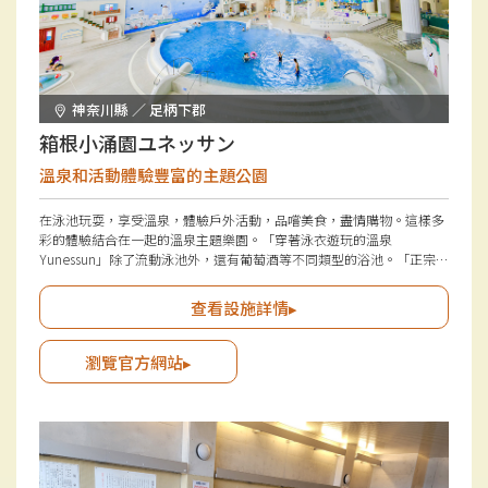
神奈川縣 ／ 足柄下郡
箱根小涌園ユネッサン
溫泉和活動體驗豐富的主題公園
在泳池玩耍，享受溫泉，體驗戶外活動，品嚐美食，盡情購物。這樣多
彩的體驗結合在一起的溫泉主題樂園。「穿著泳衣遊玩的溫泉
Yunessun」除了流動泳池外，還有葡萄酒等不同類型的浴池。「正宗的
一天來回溫泉 森之湯」有景觀優美的露天溫泉和私人溫泉，可以悠閒地
享受湯浴之樂。
查看設施詳情▸
瀏覽官方網站▸