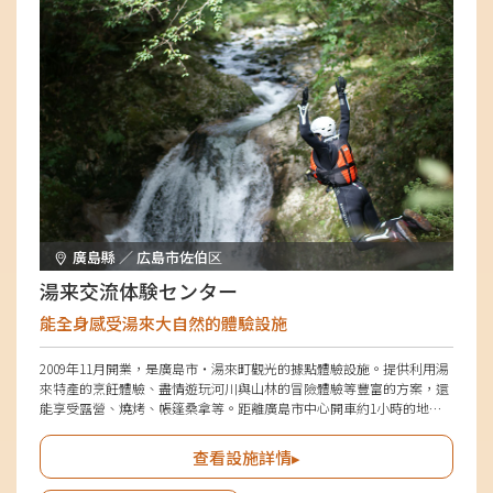
廣島縣 ／ 広島市佐伯区
湯来交流体験センター
能全身感受湯來大自然的體驗設施
2009年11月開業，是廣島市・湯來町觀光的據點體驗設施。提供利用湯
來特產的烹飪體驗、盡情遊玩河川與山林的冒險體驗等豐富的方案，還
能享受露營、燒烤、帳篷桑拿等。距離廣島市中心開車約1小時的地
點，不僅適合當日來回，也適合住宿體驗多種方案。周邊有「廣島市國
民宿舍 湯來Lodge」及「湯來特產品市場館」，以「湯來交流體驗中
查看設施詳情▸
心」為據點，能盡情享受整個湯來地區。