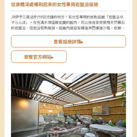
從身體深處暖和起來的女性專用岩盤浴設施
JR伊予三島站步行約8分鐘的地方，有女性專用的放鬆設施「岩盤浴ゆ
すらんぼ」。在充滿木頭溫暖氛圍的館內，可以慢慢享受使用天然礦石
的岩盤浴、熔岩浴和熱瑜伽。設施內還設有精油淋巴護理沙龍，依據專
業知識進行護理，幫助舒緩身體，進一步提升放鬆效果，令人感到非常
開心。
查看設施詳情▸
瀏覽官方網站▸