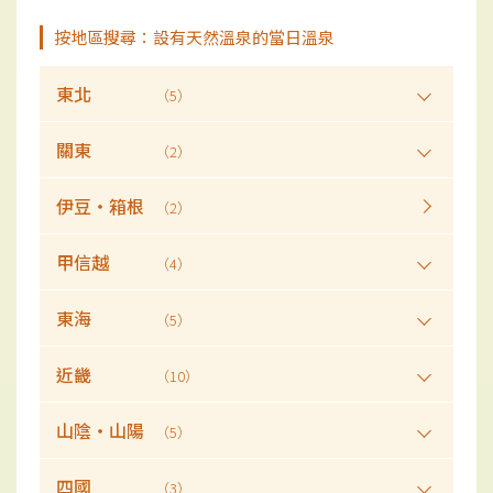
按地區搜尋：設有天然溫泉的當日溫泉
東北
（5）
關東
（2）
伊豆・箱根
（2）
甲信越
（4）
東海
（5）
近畿
（10）
山陰・山陽
（5）
四國
（3）