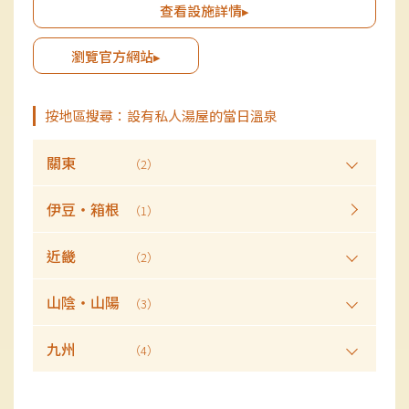
人皆可享受。在「紀水餐廳」中可一邊欣賞美麗景色，一邊品嚐「佐賀
查看設施詳情▸
牛」和玄海町出產的海鮮。
瀏覽官方網站▸
按地區搜尋：設有私人湯屋的當日溫泉
關東
（2）
伊豆・箱根
（1）
近畿
（2）
山陰・山陽
（3）
九州
（4）