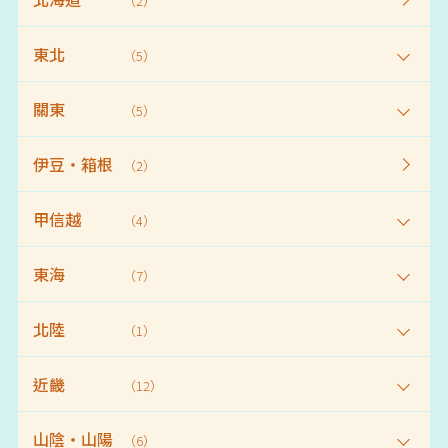
（2）
東北
（5）
關東
（5）
伊豆・箱根
（2）
甲信越
（4）
東海
（7）
北陸
（1）
近畿
（12）
山陰・山陽
（6）