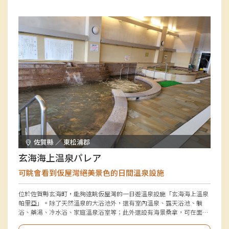
佐賀縣 ／ 東松浦郡
玄海海上温泉パレア
可眺會看到仮屋灣絕美景色的日間溫泉設施
位於佐賀縣玄海町，能夠遠眺仮屋灣的一日遊溫泉設施「玄海海上溫泉
帕里亞」。除了天然溫泉的大浴池外，還有室內溫泉、露天浴池、躺
浴、藥湯、冷水浴、家庭溫泉浴室等；此外還設有海景桑拿，可在面向
海洋的空間中享受野外空氣浴，提供多樣化的溫泉選擇，讓小朋友至大