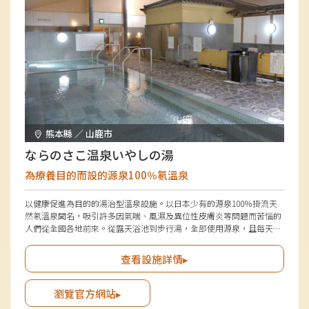
熊本縣 ／ 山鹿市
ならのさこ温泉いやしの湯
為療養目的而設的源泉100％氡溫泉
以健康促進為目的的湯治型溫泉設施。以日本少有的源泉100％掛流天
然氡溫泉聞名，吸引許多因氣喘、風濕及異位性皮膚炎等問題而苦惱的
人們從全國各地前來。從露天浴池到步行湯，全部使用源泉，且每天更
換浴槽中的溫泉水並進行清潔，注重衛生及安全的空間深受女性支持。
查看設施詳情▸
瀏覽官方網站▸