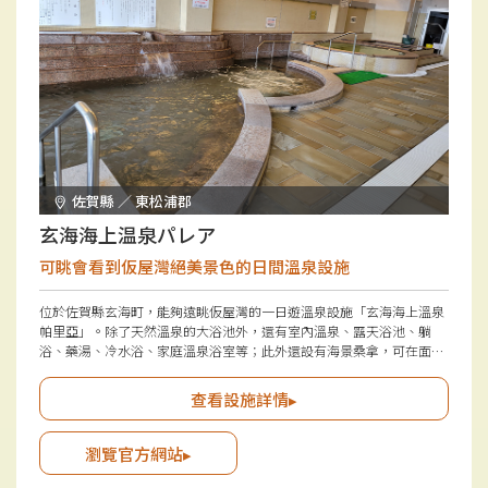
佐賀縣 ／ 東松浦郡
玄海海上温泉パレア
可眺會看到仮屋灣絕美景色的日間溫泉設施
位於佐賀縣玄海町，能夠遠眺仮屋灣的一日遊溫泉設施「玄海海上溫泉
帕里亞」。除了天然溫泉的大浴池外，還有室內溫泉、露天浴池、躺
浴、藥湯、冷水浴、家庭溫泉浴室等；此外還設有海景桑拿，可在面向
海洋的空間中享受野外空氣浴，提供多樣化的溫泉選擇，讓小朋友至大
人皆可享受。在「紀水餐廳」中可一邊欣賞美麗景色，一邊品嚐「佐賀
查看設施詳情▸
牛」和玄海町出產的海鮮。
瀏覽官方網站▸