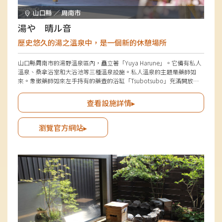
山口縣 ／ 周南市
湯や 晴ル音
歷史悠久的湯之溫泉中，是一個新的休憩場所
山口縣周南市的湯野溫泉區內，矗立著「Yuya Harune」。它備有私人
溫泉、桑拿浴室和大浴池等三種溫泉設施。私人溫泉的主題是藥師如
來。象徵藥師如來左手持有的藥壺的浴缸「Tsubotsubo」充滿開放
感，甚至可以享受露天浴。另外，輕輕發光的浴槽「Koukou」象徵著
藥師如來旁邊站立的月光菩薩，讓人感受到白天享受微暗的月光浴的感
查看設施詳情▸
覺。大浴場在保留了2022年休業的「湯野莊」的外觀的基礎上進行了改
造，讓舊時粉絲們感受到懷舊之情。
瀏覽官方網站▸