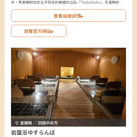
來。象徵藥師如來左手持有的藥壺的浴缸「Tsubotsubo」充滿開放
感，甚至可以享受露天浴。另外，輕輕發光的浴槽「Koukou」象徵著
藥師如來旁邊站立的月光菩薩，讓人感受到白天享受微暗的月光浴的感
查看設施詳情▸
覺。大浴場在保留了2022年休業的「湯野莊」的外觀的基礎上進行了改
造，讓舊時粉絲們感受到懷舊之情。
瀏覽官方網站▸
愛媛縣 ／ 四国中央市
岩盤浴ゆすらんぼ