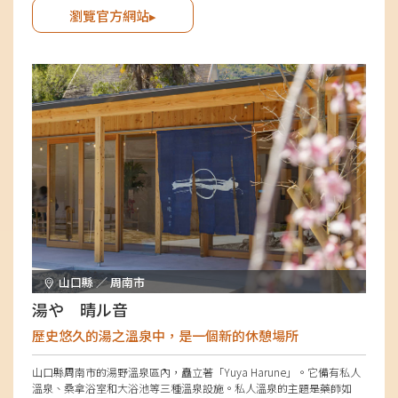
瀏覽官方網站▸
山口縣 ／ 周南市
湯や 晴ル音
歷史悠久的湯之溫泉中，是一個新的休憩場所
山口縣周南市的湯野溫泉區內，矗立著「Yuya Harune」。它備有私人
溫泉、桑拿浴室和大浴池等三種溫泉設施。私人溫泉的主題是藥師如