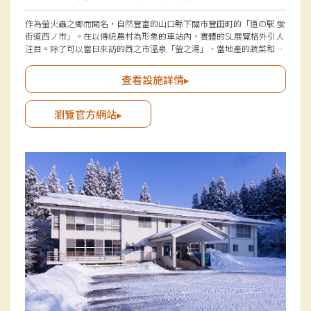
作為螢火蟲之鄉而聞名，自然豐富的山口縣下關市豐田町的「道の駅 蛍
街道西ノ市」。在以傳統農村為形象的車站內，實體的SL展覽格外引人
注目。除了可以當日來訪的西之市溫泉「螢之湯」、當地產的蔬菜和野
味加工品等特產與伴手禮的販售區外，還設有和食餐廳，吸引許多遊客
從各地慕名而來，非常熱鬧。
查看設施詳情▸
瀏覽官方網站▸