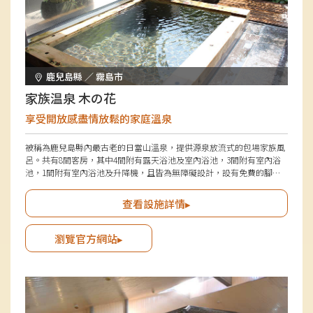
鹿兒島縣 ／ 霧島市
家族温泉 木の花
享受開放感盡情放鬆的家庭溫泉
被稱為鹿兒島縣內最古老的日當山溫泉，提供源泉放流式的包場家族風
呂。共有8間客房，其中4間附有露天浴池及室內浴池，3間附有室內浴
池，1間附有室內浴池及升降機，且皆為無障礙設計，設有免費的腳湯
且支援輪椅使用，讓長者及行動不便者也能安心享受。室內浴池有石製
及檜木製兩種，中庭積水區讓人聯想到泰國渡假勝地。
查看設施詳情▸
瀏覽官方網站▸