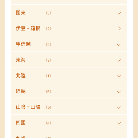
關東
（5）
伊豆・箱根
（2）
甲信越
（2）
東海
（7）
北陸
（1）
近畿
（9）
山陰・山陽
（6）
四國
（4）