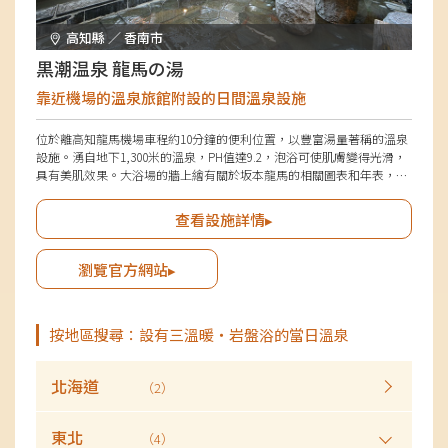
高知縣 ／ 香南市
黒潮温泉 龍馬の湯
靠近機場的溫泉旅館附設的日間溫泉設施
位於離高知龍馬機場車程約10分鐘的便利位置，以豐富湯量著稱的溫泉
設施。湧自地下1,300米的溫泉，PH值達9.2，泡浴可使肌膚變得光滑，
具有美肌效果。大浴場的牆上繪有關於坂本龍馬的相關圖表和年表，不
妨一讀。此外還有石製露天溫泉和躺浴缸，讓您可以悠閒地放鬆。
查看設施詳情▸
瀏覽官方網站▸
按地區搜尋：設有三溫暖・岩盤浴的當日溫泉
北海道
（2）
東北
（4）