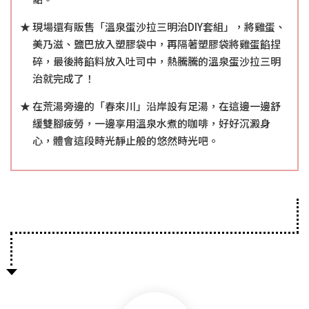
現場還有販售「溫泉蛋沙拉三明治DIY套組」，將雞蛋、
美乃滋、鹽巴放入塑膠袋中，再隔著塑膠袋將雞蛋餡捏
碎，最後將餡料放入吐司中，熱騰騰的溫泉蛋沙拉三明
治就完成了！
在荒湯旁邊的「春來川」沿岸設有足湯，在這邊一邊舒
緩雙腳疲勞，一邊享用溫泉水煮的咖啡，好好沉澱身
心，體會這段時光靜止般的悠然時光吧。