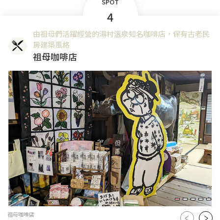
SPOT
4
由祖母們活躍經營的湯村溫泉知名咖啡店，保有古老民
房建築風格
祖母咖啡店
祖母咖啡店