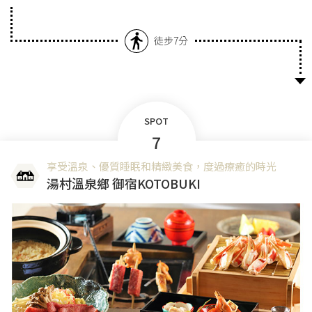
徒步7分
SPOT
7
享受溫泉、優質睡眠和精緻美食，度過療癒的時光
湯村溫泉鄉 御宿KOTOBUKI