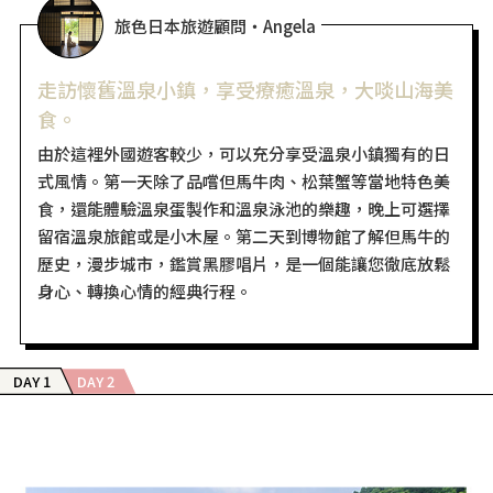
旅色日本旅遊顧問・Angela
走訪懷舊溫泉小鎮，享受療癒溫泉，大啖山海美
食。
由於這裡外國遊客較少，可以充分享受溫泉小鎮獨有的日
式風情。第一天除了品嚐但馬牛肉、松葉蟹等當地特色美
食，還能體驗溫泉蛋製作和溫泉泳池的樂趣，晚上可選擇
留宿溫泉旅館或是小木屋。第二天到博物館了解但馬牛的
歷史，漫步城市，鑑賞黑膠唱片，是一個能讓您徹底放鬆
身心、轉換心情的經典行程。
DAY 1
DAY 2