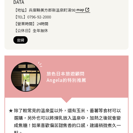
DATA
【地址】
兵庫縣美方郡新溫泉町湯98
【TEL】
0796-92-2000
【營業時間】
24時間
【公休日】
全年無休
官網
旅色日本旅遊顧問
Angela的特別推薦
除了較常見的溫泉蛋以外，還有玉米、番薯等食材可以
選購，另外也可以將煉乳放入溫泉中，加熱之後就會變
成焦糖！如果喜歡偏苦甜焦香的口感，建議稍微煮久一
點。