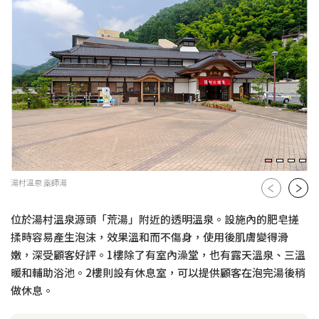
湯村溫泉 薬師湯
位於湯村溫泉源頭「荒湯」附近的透明溫泉。設施內的肥皂搓
揉時容易產生泡沫，效果溫和而不傷身，使用後肌膚變得滑
嫩，深受顧客好評。1樓除了有室內澡堂，也有露天溫泉、三溫
暖和輔助浴池。2樓則設有休息室，可以提供顧客在泡完湯後稍
做休息。