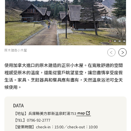
原木建造小木屋
使用加拿大進口的原木建造的正宗小木屋。在寬敞舒適的空間
裡感受原木的溫度，還能從窗戶眺望星空，讓您盡情享受度假
生活。家具、烹飪器具和餐具應有盡有，天然溫泉浴池可全天
候使用。
DATA
【地址】
兵庫縣美方郡新溫泉町湯753
【TEL】
0796-92-2777
【營業時間】
check-in：15:00／check-out：10:00