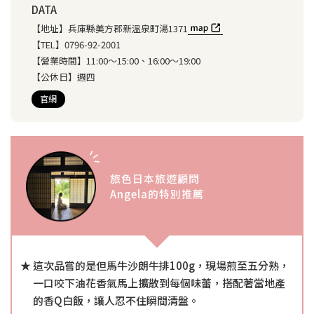
DATA
【地址】
兵庫縣美方郡新溫泉町湯1371
【TEL】
0796-92-2001
【營業時間】
11:00〜15:00、16:00～19:00
【公休日】
週四
官網
旅色日本旅遊顧問
Angela的特別推薦
這次品嘗的是但馬牛沙朗牛排100g，現場煎至五分熟，
一口咬下油花香氣馬上擴散到每個味蕾，搭配著當地產
的香Q白飯，讓人忍不住瞬間清盤。