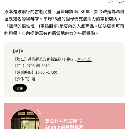
原本是玻璃行的古老民房，屋齡即將滿130年，如今改建為湯村
溫泉知名的咖啡店。平均76歲的祖母們充滿活力的穿梭店內，
「祖母的根性燒」(車輪餅)則是店內的人氣商品。咖啡店也可預
約用餐，店內提供富有但馬當地魅力的午間餐點。
DATA
【地址】
兵庫縣美方郡新溫泉町湯82−1
【TEL】
0796-85-8010
【營業時間】
10:00～17:00
【公休日】
週二
官網
旅色日本旅遊顧問
Angela的特別推薦