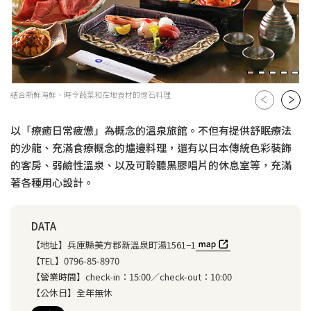
結合新鮮海鮮、時令蔬菜和在地食材的懷石料理
以「療癒日常疲憊」為概念的溫泉旅館。不但有提供舒眠療法
的沙龍、充滿食療概念的爐邊料理，還有以日本傳統色彩裝飾
的客房、弱鹼性溫泉、以及可聆聽黑膠唱片的休息室等，充滿
著各種用心設計。
DATA
【地址】
兵庫縣美方郡新溫泉町湯1561−1
【TEL】
0796-85-8970
【營業時間】
check-in：15:00／check-out：10:00
【公休日】
全年無休