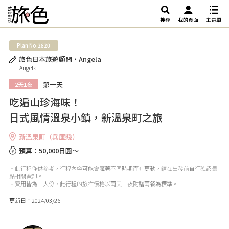
搜尋
我的頁面
主選單
Plan No.2820
旅色日本旅遊顧問・Angela
Angela
第一天
2天1夜
吃遍山珍海味！
日式風情溫泉小鎮，新溫泉町之旅
新溫泉町（兵庫縣）
預算：50,000日圓～
・此行程僅供參考，行程內容可能會隨著不同時期而有更動，請在出發前自行確認景
點相關資訊。
・費用皆為一人份，此行程的旅宿價格以兩天一夜附贈兩餐為標準。
更新日：2024/03/26