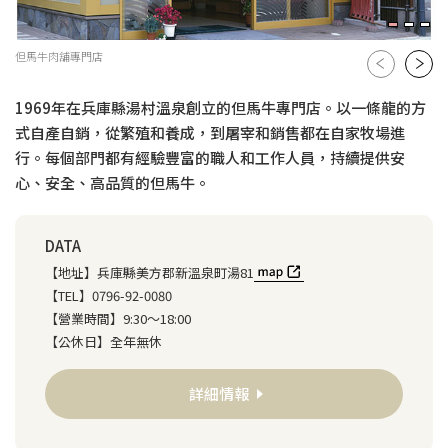
但馬牛肉舖專門店
1969年在兵庫縣湯村溫泉創立的但馬牛專門店。以一條龍的方
式自產自銷，從繁殖和養成，到屠宰和銷售都在自家牧場進
行。每個部門都有經驗豐富的職人和工作人員，持續提供安
心、安全、高品質的但馬牛。
DATA
【地址】
兵庫縣美方郡新溫泉町湯81
【TEL】
0796-92-0080
【營業時間】
9:30～18:00
【公休日】
全年無休
詳細情報