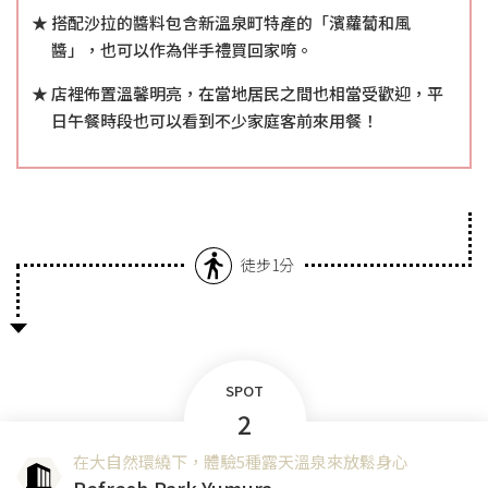
搭配沙拉的醬料包含新溫泉町特產的「濱蘿蔔和風
醬」，也可以作為伴手禮買回家唷。
店裡佈置溫馨明亮，在當地居民之間也相當受歡迎，平
日午餐時段也可以看到不少家庭客前來用餐！
徒步1分
SPOT
2
在大自然環繞下，體驗5種露天溫泉來放鬆身心
Refresh Park Yumura