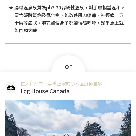
湯村溫泉泉質為ph7.29弱鹼性溫泉，對肌膚相當溫和。
富含碳酸氫鈉及氯化物，能改善肌肉痠痛、神經痛、五
十肩等症狀。泡完整個身子都變得暖呼呼，幾乎馬上就
能倒頭大睡。
or
在大自然中，享受正宗的小木屋度假體驗
Log House Canada