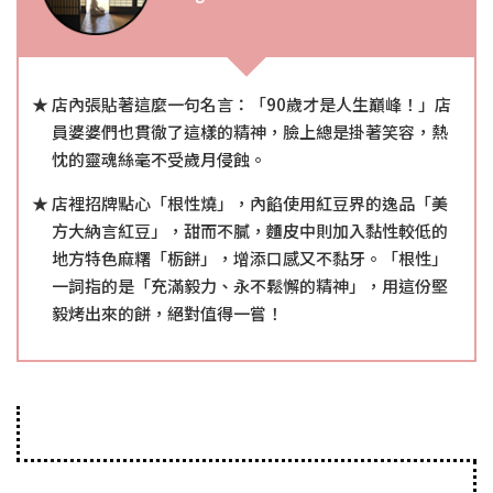
店內張貼著這麼一句名言：「90歲才是人生巔峰！」店
員婆婆們也貫徹了這樣的精神，臉上總是掛著笑容，熱
忱的靈魂絲毫不受歲月侵蝕。
店裡招牌點心「根性燒」，內餡使用紅豆界的逸品「美
方大納言紅豆」，甜而不膩，麵皮中則加入黏性較低的
地方特色麻糬「栃餅」，增添口感又不黏牙。「根性」
一詞指的是「充滿毅力、永不鬆懈的精神」，用這份堅
毅烤出來的餅，絕對值得一嘗！