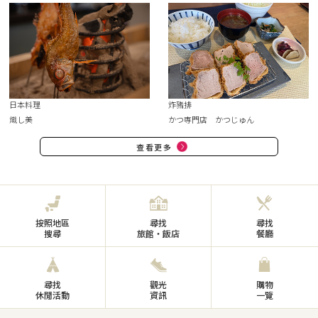
日本料理
炸豬排
熾し美
かつ専門店 かつじゅん
查看更多
按照地區
尋找
尋找
搜尋
旅館・飯店
餐廳
尋找
觀光
購物
休閒活動
資訊
一覽