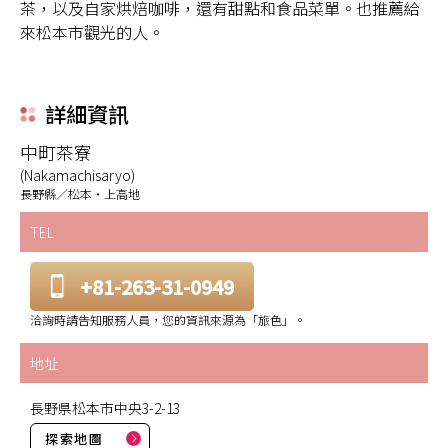
茶，以及自家烘焙咖啡，還有甜點和食品菜單。也推薦給
來松本市觀光的人。
詳細資訊
中町茶寮
(Nakamachisaryo)
長野縣／松本・上高地
TEL
+81-263-31-0949
洽詢時請告知服務人員，您的資訊來源為「旅色」。
地址
長野県松本市中央3-2-13
探索地圖