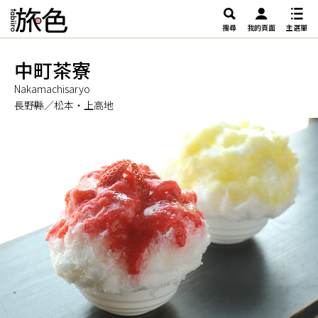
搜尋
我的頁面
主選單
中町茶寮
Nakamachisaryo
長野縣／松本・上高地