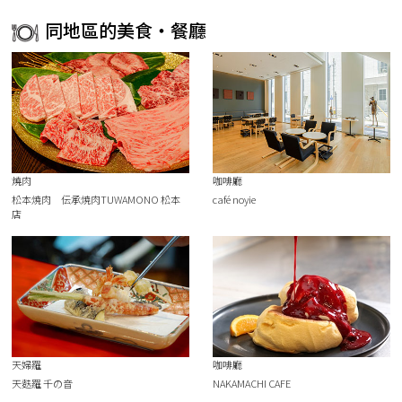
同地區的美食・餐廳
燒肉
咖啡廳
松本焼肉 伝承焼肉TUWAMONO 松本
café noyie
店
天婦羅
咖啡廳
天麩羅 千の音
NAKAMACHI CAFE