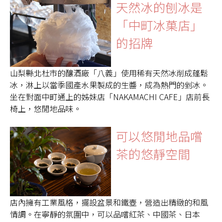
天然冰的刨冰是
「中町冰菓店」
的招牌
山梨縣北杜市的釀酒廠「八義」使用稀有天然冰削成蓬鬆
冰，淋上以當季國產水果製成的生醬，成為熱門的剉冰。
坐在對面中町通上的姊妹店「NAKAMACHI CAFE」店前長
椅上，悠閒地品味。
可以悠閒地品嚐
茶的悠靜空間
店內擁有工業風格，擺設盆景和鐵壺，營造出精緻的和風
情調。在寧靜的氛圍中，可以品嚐紅茶、中國茶、日本