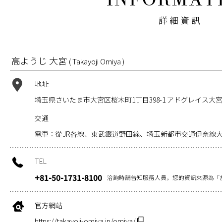
詳細資訊
高ようじ 大宮
( Takayoji Omiya )
地址
埼玉県さいたま市大宮区桜木町1丁目398-1 アドグレイス大宮
交通
電車：從JR各線、東武鐵道野田線、埼玉新都市交通伊奈線大
TEL
+81-50-1731-8100
洽詢時請告知服務人員，您的資訊來源為「
官方網站
https://takayoji-omiya.jp/omiya/