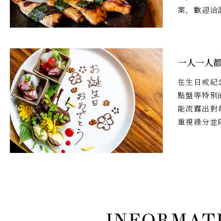
案，歡迎洽
一人一人
在生日或紀
點盤等特別
能流露出對
重視緣分並