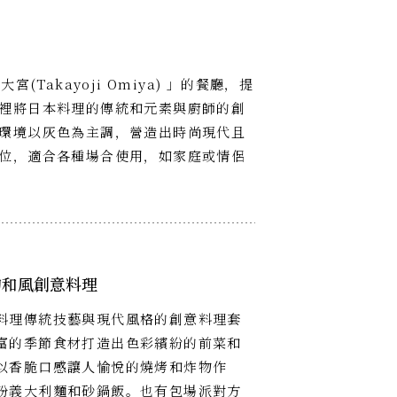
Takayoji Omiya) 」的餐廳，提
裡將日本料理的傳統和元素與廚師的創
環境以灰色為主調，營造出時尚現代且
位，適合各種場合使用，如家庭或情侶
的和風創意料理
料理傳統技藝與現代風格的創意料理套
富的季節食材打造出色彩繽紛的前菜和
以香脆口感讓人愉悅的燒烤和炸物作
粉義大利麵和砂鍋飯。也有包場派對方