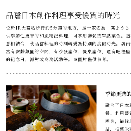
品嚐日本創作料理享受優質的時光
位於JR大宮站步行約5分鐘的地方，是一家名為「高ようじ 大宮(
供季節性更替的和風精緻料理，可享用套餐或單點菜色。這
意相結合，使品嘗料理的時刻轉變為特別的度假時光。店內
富有安靜氛圍的空間，有沙發座位、餐桌座位，還有吧檯座
的紀念日，派對或商務活動等。※圖片僅供參考。
季節更迭
融合了日本
餐。利用豐
刺身，最後
結，推薦米