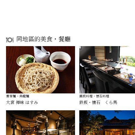
同地區的美食・餐廳
蕎麥麵・烏龍麵
鐵板料理・懷石料理
大宮 禅味 はすみ
鉄板・懐石 くら馬