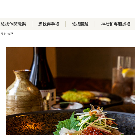
想找休閒玩樂
想找伴手禮
想找體驗
神社和寺廟巡禮
うじ 大宮