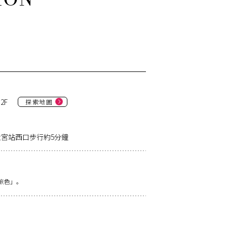
2F
探索地圖
宮站西口步行約5分鐘
旅色」。