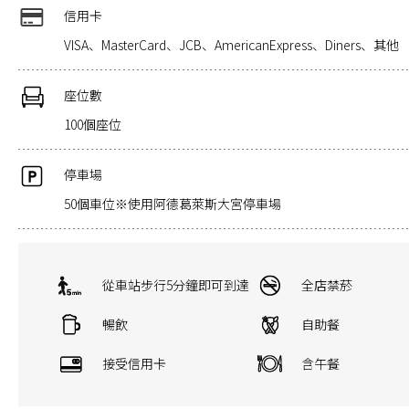
信用卡
VISA、MasterCard、JCB、AmericanExpress、Diners、其他
座位數
100個座位
停車場
50個車位※使用阿德葛萊斯大宮停車場
從車站步行5分鐘即可到達
全店禁菸
暢飲
自助餐
接受信用卡
含午餐