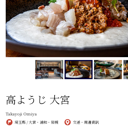
高ようじ 大宮
Takayoji Omiya
埼玉縣 / 大宮・浦和・岩槻
交通・周邊資訊