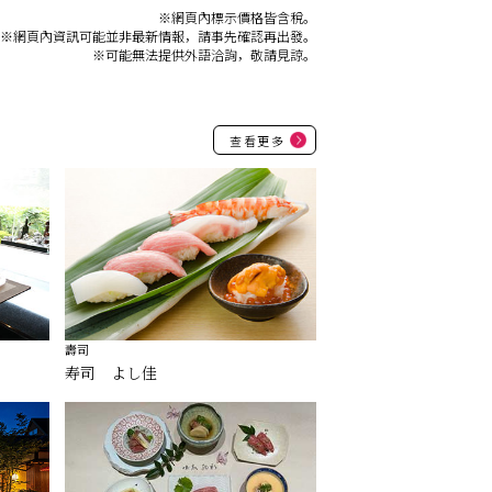
※網頁內標示價格皆含稅。
※網頁內資訊可能並非最新情報，請事先確認再出發。
※可能無法提供外語洽詢，敬請見諒。
查看更多
壽司
寿司 よし佳