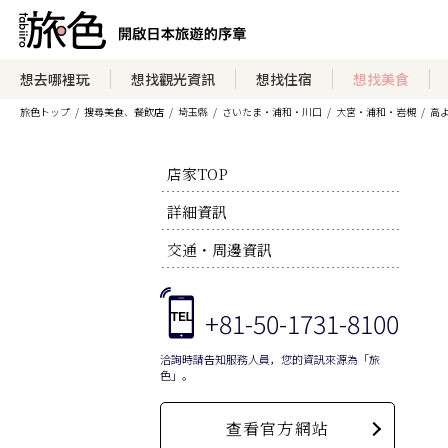
想去哪裡玩
想找觀光資訊
想找住宿
想找美食
旅色トップ
搜尋美食、餐飲店
埼玉縣
さいたま・浦和・川口
大宮・浦和・岩槻
高よ
店家TOP
詳細資訊
交通・周邊資訊
+81-50-1731-8100
洽詢時請告知服務人員，您的資訊來源為「旅
色」。
查看官方網站