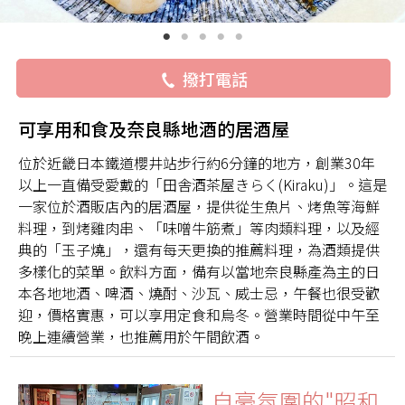
撥打電話
可享用和食及奈良縣地酒的居酒屋
位於近畿日本鐵道櫻井站步行約6分鐘的地方，創業30年
以上一直備受愛戴的「田舎酒茶屋きらく(Kiraku)」。這是
一家位於酒販店內的居酒屋，提供從生魚片、烤魚等海鮮
料理，到烤雞肉串、「味噌牛筋煮」等肉類料理，以及經
典的「玉子燒」，還有每天更換的推薦料理，為酒類提供
多樣化的菜單。飲料方面，備有以當地奈良縣產為主的日
本各地地酒、啤酒、燒酎、沙瓦、威士忌，午餐也很受歡
迎，價格實惠，可以享用定食和烏冬。營業時間從中午至
晚上連續營業，也推薦用於午間飲酒。
自豪氛圍的"昭和