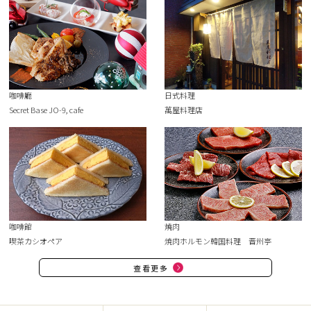
咖啡廳
日式料理
Secret Base JO-9, cafe
萬屋料理店
咖啡館
燒肉
喫茶カシオペア
焼肉ホルモン韓国料理 晋州亭
查看更多