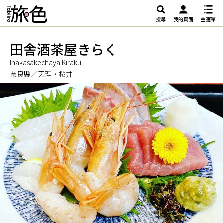
搜尋
我的頁面
主選單
田舎酒茶屋きらく
Inakasakechaya Kiraku
奈良縣／天理・桜井