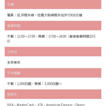
交通
電車：從JR櫻井線・近鐵大阪線櫻井站步行約6分鐘
營業時間
午餐：11:00～17:00、晚餐：17:00～24:00（最後點餐時間23:0
0）
公休日
全年無休
平均預算
午餐：1,000日圓、晚餐：3,000日圓～
信用卡
VISA、MasterCard、JCB、American Express、Diners