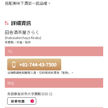
搭配美味下酒菜一起品嚐。
詳細資訊
田舎酒茶屋きらく
(Inakasakechaya Kiraku)
奈良縣／天理・桜井
TEL
+81-744-43-7500
洽詢時請告知服務人員，您的資訊來源為「旅色」。
地址
奈良県桜井市大字粟殿1010-11
探索地圖