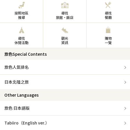
按照地區
尋找
尋找
搜尋
旅館・飯店
餐廳
尋找
觀光
購物
休閒活動
資訊
一覽
旅色Special Contents
旅色人氣排名
日本北陸之旅
Other Languages
旅色 日本語版
Tabiiro（English ver.）