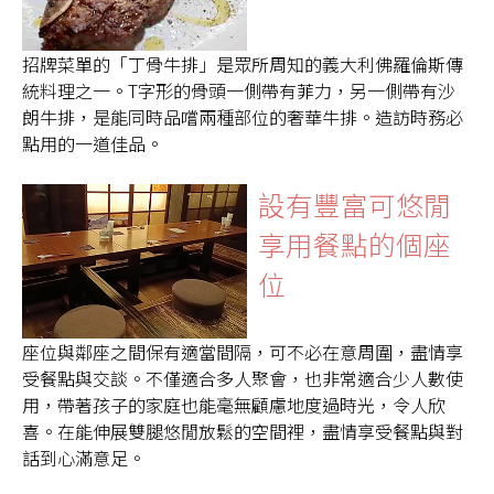
招牌菜單的「丁骨牛排」是眾所周知的義大利佛羅倫斯傳
統料理之一。T字形的骨頭一側帶有菲力，另一側帶有沙
朗牛排，是能同時品嚐兩種部位的奢華牛排。造訪時務必
點用的一道佳品。
設有豐富可悠閒
享用餐點的個座
位
座位與鄰座之間保有適當間隔，可不必在意周圍，盡情享
受餐點與交談。不僅適合多人聚會，也非常適合少人數使
用，帶著孩子的家庭也能毫無顧慮地度過時光，令人欣
喜。在能伸展雙腿悠閒放鬆的空間裡，盡情享受餐點與對
話到心滿意足。