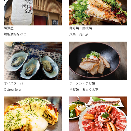
居酒屋
御好燒・鐵板燒
燻製酒場ながと
八昌 流川店
オイスターバー
ラーメン・まぜ麺
Ostrea Sera
まぜ麺 おっくん堂