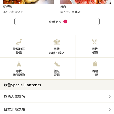
御好燒
燒肉
お好み村 たけのこ
はうでい亭 伴店
查看更多
按照地區
尋找
尋找
搜尋
旅館・飯店
餐廳
尋找
觀光
購物
休閒活動
資訊
一覽
旅色Special Contents
旅色人氣排名
日本北陸之旅