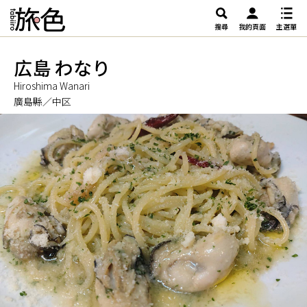
搜尋
我的頁面
主選單
広島 わなり
Hiroshima Wanari
廣島縣／中区