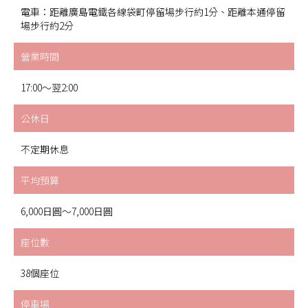
電車：距離廣島電鐵各線袋町停留場步行約1分、距離本通停留
場步行約2分
營業時間
17:00～翌2:00
公休日
不定期休息
平均預算
6,000日圓～7,000日圓
座位數
38個座位
停車場