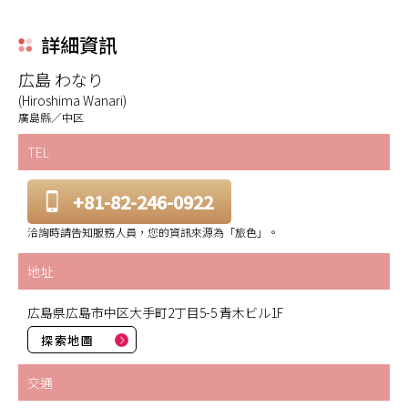
詳細資訊
広島 わなり
(Hiroshima Wanari)
廣島縣／中区
TEL
+81-82-246-0922
洽詢時請告知服務人員，您的資訊來源為「旅色」。
地址
広島県広島市中区大手町2丁目5-5 青木ビル1F
探索地圖
交通