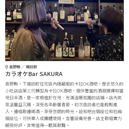
長野縣 ／ 諏訪郡
カラオケBar SAKURA
長野縣・下諏訪町住宅區內隱藏般的卡拉OK酒吧。歷史悠久的
小吃店由第三代轉型為卡拉OK酒吧，提供豐富的酒類選擇和當
地日本酒，是一家根植於在地、充滿溫暖氛圍的店鋪。店內氣
氛溫馨且沉穩，深受各年齡層喜愛，初次造訪者也能輕鬆進
入，邊唱歌邊喝酒，享受悠閒的時光。設有吧台個座位和包廂
個座位，可供單人或團體使用。音響設備完善，店主歌唱實力
頗受好評，非常值得一聽其歌聲。