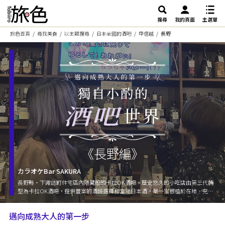
搜尋
我的頁面
主選單
旅色首頁
尋找美食
以主題搜尋
日本全國的酒吧
甲信越
長野
《長野編》
カラオケBar SAKURA
長野縣・下諏訪町住宅區內隱藏般的卡拉OK酒吧。歷史悠久的小吃店由第三代轉
型為卡拉OK酒吧，提供豐富的酒類選擇和當地日本酒，是一家根植於在地、充滿
溫暖氛圍的店鋪。店內氣氛溫馨且沉穩，深受各年齡層喜愛，初次造訪者也能輕
鬆進入，邊唱歌邊喝酒，享受悠閒的時光。設有吧台個座位和包廂個座位，可供
邁向成熟大人的第一步
單人或團體使用。音響設備完善，店主歌唱實力頗受好評，非常值得一聽其歌