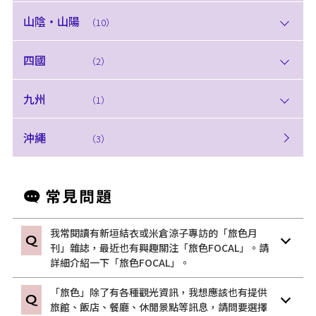
山陰・山陽
（10）
四國
（2）
九州
（1）
沖繩
（3）
我常閱讀有新垣結衣或米倉涼子專訪的「旅色月
刊」雜誌，最近也有興趣關注「旅色FOCAL」。請
詳細介紹一下「旅色FOCAL」。
「旅色」除了有各種觀光資訊，我想應該也有提供
旅館、飯店、餐廳、休閒景點等訊息，請問要選擇