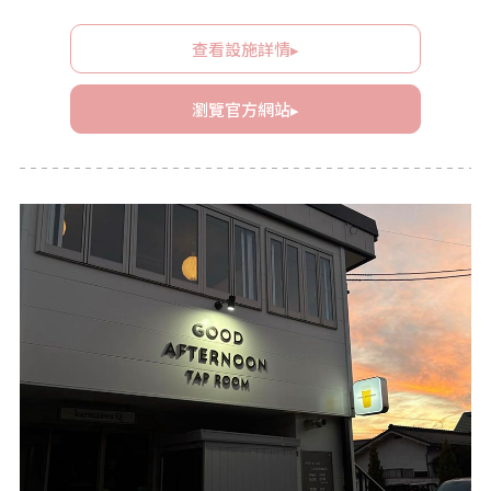
查看設施詳情▸
瀏覽官方網站▸