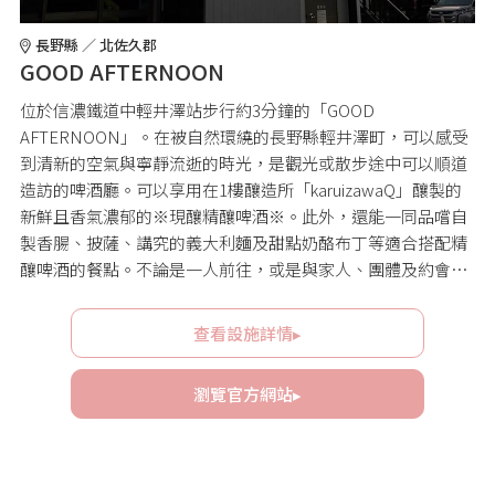
長野縣 ／ 北佐久郡
GOOD AFTERNOON
位於信濃鐵道中輕井澤站步行約3分鐘的「GOOD
AFTERNOON」。在被自然環繞的長野縣輕井澤町，可以感受
到清新的空氣與寧靜流逝的時光，是觀光或散步途中可以順道
造訪的啤酒廳。可以享用在1樓釀造所「karuizawaQ」釀製的
新鮮且香氣濃郁的※現釀精釀啤酒※。此外，還能一同品嚐自
製香腸、披薩、講究的義大利麵及甜點奶酪布丁等適合搭配精
釀啤酒的餐點。不論是一人前往，或是與家人、團體及約會使
用都很推薦。
查看設施詳情▸
瀏覽官方網站▸