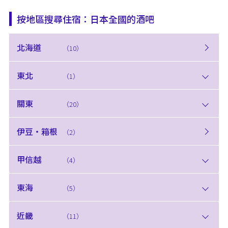
按地區搜尋住宿：日本全國的酒吧
北海道
（10）
東北
（1）
關東
（20）
伊豆・箱根
（2）
甲信越
（4）
東海
（5）
近畿
（11）