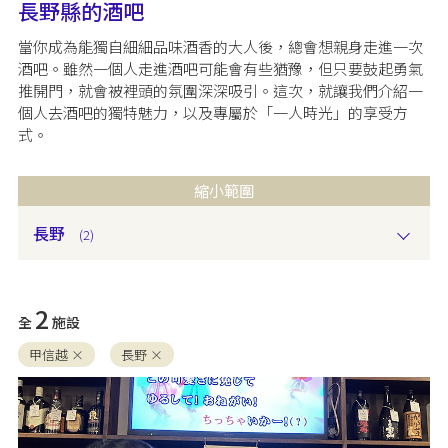
聲。
長野縣的酒吧
當你成為能獨自細細品味酒香的大人後，總會想親身走進一次
酒吧。雖然一個人走進酒吧可能會有些猶豫，但只要鼓起勇氣
推開門，就會被裡頭的氛圍深深吸引。這次，就讓我們介紹一
個人去酒吧的獨特魅力，以及專屬於「一人時光」的享受方
式。
縮小範圍
長野
(2)
2
全
施設
甲信越 ×
長野 ×