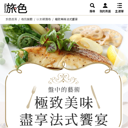
搜尋
我的頁面
主選單
旅色首頁
尋找餐廳
以主題搜尋
極致美味法式饗宴