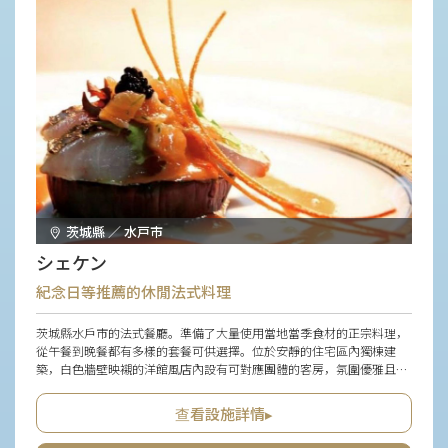
茨城縣 ／ 水戸市
シェケン
紀念日等推薦的休閒法式料理
茨城縣水戶市的法式餐廳。準備了大量使用當地當季食材的正宗料理，
從午餐到晚餐都有多樣的套餐可供選擇。位於安靜的住宅區內獨棟建
築，白色牆壁映襯的洋館風店內設有可對應團體的客房，氛圍優雅且安
靜。通往入口處的步道及庭院的植栽也都細心維護，搭配用心的接待，
能享受充滿非日常感的療癒時光。除了紀念日和聚餐等特別日子外，也
查看設施詳情▸
推薦作為平日稍微奢華點綴片刻的場所。