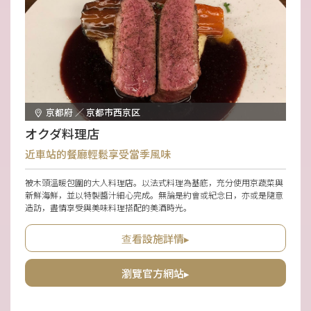
京都府 ／ 京都市西京区
オクダ料理店
近車站的餐廳輕鬆享受當季風味
被木頭溫暖包圍的大人料理店。以法式料理為基底，充分使用京蔬菜與
新鮮海鮮，並以特製醬汁細心完成。無論是約會或紀念日，亦或是隨意
造訪，盡情享受與美味料理搭配的美酒時光。
查看設施詳情▸
瀏覽官方網站▸