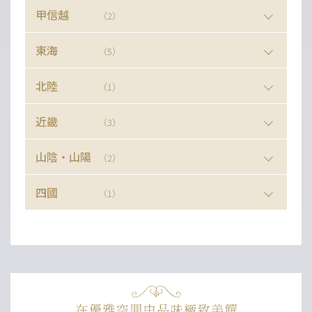
甲信越
（2）
東海
（5）
北陸
（1）
近畿
（3）
山陰・山陽
（2）
四國
（1）