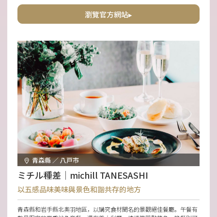
共度特別時光，還是與朋友放鬆相聚，都推薦來此用餐。
瀏覽官方網站▸
青森縣 ／ 八戸市
ミチル種差｜michill TANESASHI
以五感品味美味與景色和諧共存的地方
青森縣和岩手縣北奧羽地區，以講究食材聞名的景觀絕佳餐廳。午餐有