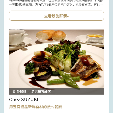
一天限量2組享用。店內除了6個座位的吧台席外，也設有桌席，可供獨
自一人至團體等多種場合使用。除了備有兒童餐單外，無障礙設計亦考
慮到嬰兒車與輪椅使用者，對攜家帶眷的客人而言是一大貼心安排。
查看設施詳情▸
愛知縣 ／ 名古屋市緑区
Chez SUZUKI
用五官細品新鮮食材的法式餐廳