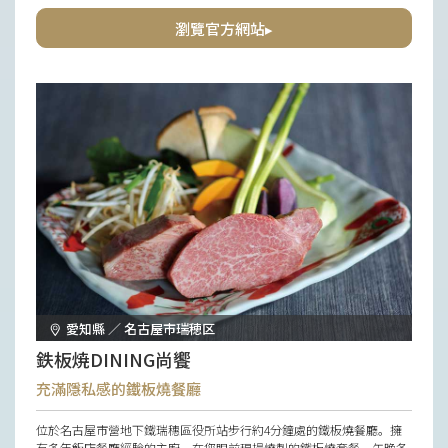
要時刻。
瀏覽官方網站▸
愛知縣 ／ 名古屋市瑞穂区
鉄板焼DINING尚饗
充滿隱私感的鐵板燒餐廳
位於名古屋市營地下鐵瑞穗區役所站步行約4分鐘處的鐵板燒餐廳。擁
有多年飯店餐廳經驗的主廚，在您眼前現場燒製的鐵板燒套餐，午晚各