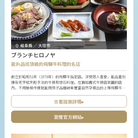
岐阜縣 ／ 大垣市
ブランチヒロノヤ
能夠品嚐頂級的飛驒牛料理的名店
創立於昭和51年（1976年）的飛驒牛指定店。深受眾人喜愛，能品嘗到
擁有老字號烹飪手法的牛排和懷石料理。在猶如舊式牛排店氛圍的店
內，不用裝模作樣就能用筷子品嚐岐阜豐富自然孕育出的上等飛驒牛，
這也令人高興。
查看設施詳情▸
瀏覽官方網站▸