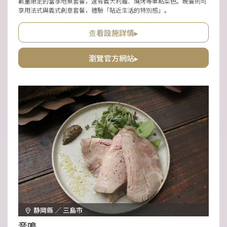
數量限定的當季地魚套餐，還有義大利麵、燒烤等單點菜色。晚餐則可
享用法式與義式創意套餐，體驗「貼近生活的特別感」。
查看設施詳情▸
瀏覽官方網站▸
静岡縣 ／ 三島市
音鳴