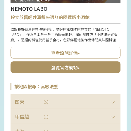
NEMOTO LABO
佇立於舊輕井澤銀座通り的隱藏版小酒館
位於長野縣舊輕井澤銀座街，麵包店和咖啡店林立的「NEMOTO
LABO」。作為日本數一數二的觀光地輕井澤的隱藏版「小酒館法式餐
廳」，這裡的料理使用當季食材，色彩鮮豔地製作出休閒風法國料理，
可以透過套餐或單點方式享用。料理堅持地產地消，積極使用當地信州
產食材，搭配適合料理的本地葡萄酒也非常受歡迎，店主所嚴選的自然
查看設施詳情▸
派葡萄酒也應有盡有，且可購買。在自然摩登風格的時尚店內享用餐
點，是輕井澤觀光的絕佳選擇。
瀏覽官方網站▸
按地區搜尋：高級法餐
關東
（5）
甲信越
（1）