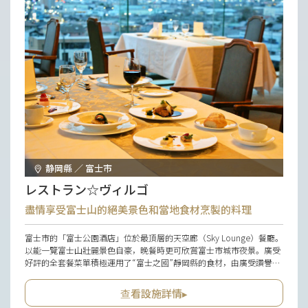
静岡縣 ／ 富士市
レストラン☆ヴィルゴ
盡情享受富士山的絕美景色和當地食材烹製的料理
富士市的「富士公園酒店」位於最頂層的天空廊（Sky Lounge）餐廳。
以能一覽富士山壯麗景色自豪，晚餐時更可欣賞富士市城市夜景。廣受
好評的全套餐菜單積極運用了“富士之國”靜岡縣的食材，由廣受讚譽的
「富士之國美食之都運營者」小林昭二廚師為烹調，為促進該縣的農林
水產業和飲食文化作出了貢獻。空間裡設有一架大鋼琴，彌漫著優雅高
查看設施詳情▸
貴的氛圍，氣氛十足，非常適合和重要的人一起共度生日或紀念日等重