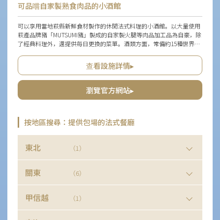
可品嚐自家製熟食肉品的小酒館
可以享用當地萩縣新鮮食材製作的休閒法式料理的小酒館。以大量使用
萩產品牌豬「MUTSUMI豬」製成的自家製火腿等肉品加工品為自豪，除
了經典料理外，還提供每日更換的菜單。酒類方面，常備約15種世界各
地的手工啤酒，每週更換，此外還有豐富的葡萄酒和地酒。隱藏版的小
店內播放與小酒館氣氛非常契合的音樂，讓人忘卻時間，放鬆心情。設
查看設施詳情▸
有吧台和派對室，無論是單獨一人或大團體，都能在各種場合使用。
瀏覽官方網站▸
按地區搜尋：提供包場的法式餐廳
東北
（1）
關東
（6）
甲信越
（1）