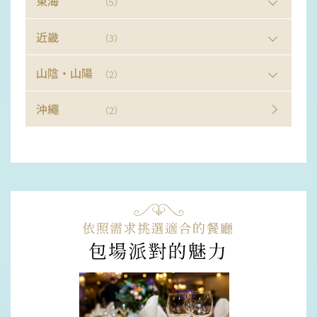
東海
（5）
近畿
（3）
山陰・山陽
（2）
沖繩
（2）