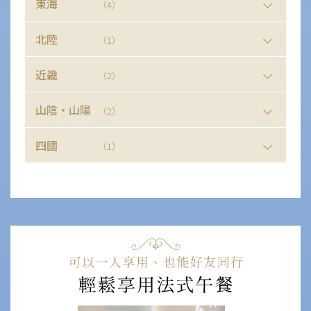
東海
（4）
北陸
（1）
近畿
（2）
山陰・山陽
（2）
四國
（1）