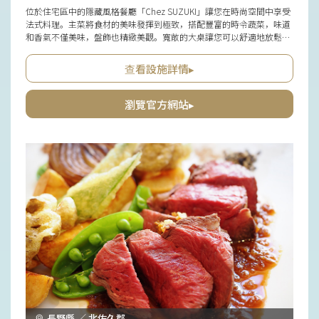
位於住宅區中的隱藏風格餐廳「Chez SUZUKI」讓您在時尚空間中享受
法式料理。主菜將食材的美味發揮到極致，搭配豐富的時令蔬菜，味道
和香氣不僅美味，盤飾也精緻美觀。寬敞的大桌讓您可以舒適地放鬆，
非常適合與家人或朋友共享重要的用餐時光。輕鬆品嚐法式料理的午餐
和打造特別時光的晚餐，兩者都能得到細心的款待。值得一提的是，廚
查看設施詳情▸
師自家精選咖啡豆並手工烘焙，清爽的口感廣受好評。
瀏覽官方網站▸
長野縣 ／ 北佐久郡