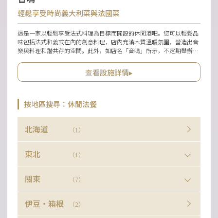
輕鬆享受時尚義大利菜與法國菜
這是一家以輕鬆享受法式料理為目標而開設的休閒酒吧。您可以輕鬆品
味包括法式和義式在內的創意料理，店內充滿木質溫暖氛圍，營造出音
樂與料理和諧共存的空間。此外，如店名「音鳴」所示，不定期舉辦受
歡迎的現場演奏。寬敞的空間配有桌位和長椅，適合與朋友或伴侶共進
餐點。也可用於婚禮二次會、音樂活動等多種場合，並且備有適合演唱
查看設施詳情▸
會及DJ活動的空間。
按地區搜尋：休閒法餐
北海道
（1）
東北
（1）
關東
（7）
伊豆・箱根
（2）