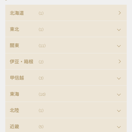
北海道
（1）
東北
（1）
關東
（11）
伊豆・箱根
（2）
甲信越
（3）
東海
（10）
北陸
（1）
近畿
（5）