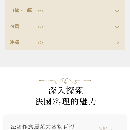
山陰・山陽
（5）
四國
（2）
沖繩
（2）