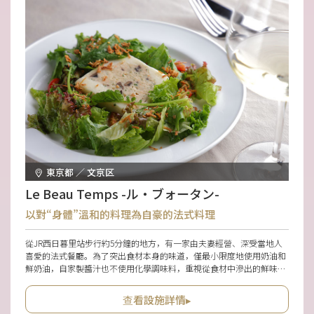
東京都 ／ 文京区
Le Beau Temps -ル・ブォータン-
以對“身體”溫和的料理為自豪的法式料理
從JR西日暮里站步行約5分鐘的地方，有一家由夫妻經營、深受當地人
喜愛的法式餐廳。為了突出食材本身的味道，僅最小限度地使用奶油和
鮮奶油，自家製醬汁也不使用化學調味料，重視從食材中滲出的鮮味與
濃郁風味，打造出多道料理讓人盡情享用。因為在烹調時也注重鹽分，
所以對身體溫和，即使是年長者也能輕鬆吃完整套套餐。使用較大的餐
查看設施詳情▸
桌，不需在意旁人，能悠閒地享受用餐時光也令人開心。無論是與家人