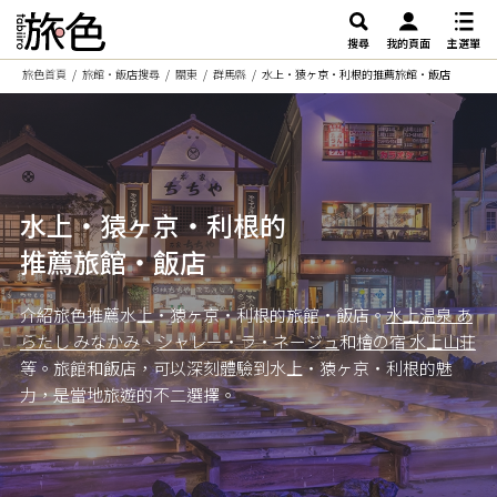
搜尋
我的頁面
主選單
旅色首頁
旅館・飯店搜尋
關東
群馬縣
水上・猿ヶ京・利根的推薦旅館・飯店
水上・猿ヶ京・利根的
推薦旅館・飯店
介紹旅色推薦水上・猿ヶ京・利根的旅館・飯店。
水上温泉 あ
らたし みなかみ
、
シャレー・ラ・ネージュ
和
檜の宿 水上山荘
等。旅館和飯店，可以深刻體驗到水上・猿ヶ京・利根的魅
力，是當地旅遊的不二選擇。