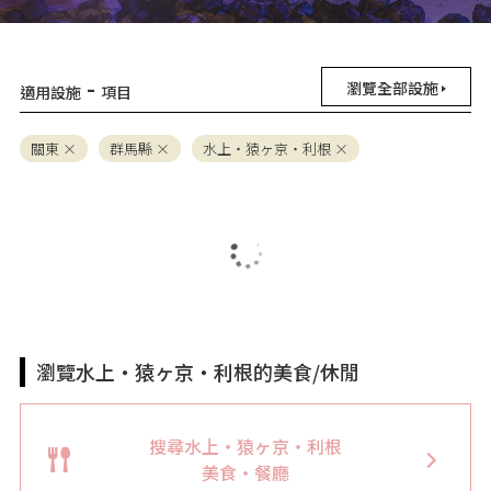
-
瀏覽全部設施
適用設施
項目
關東
群馬縣
水上・猿ヶ京・利根
瀏覽水上・猿ヶ京・利根的美食/休閒
搜尋水上・猿ヶ京・利根
美食・餐廳