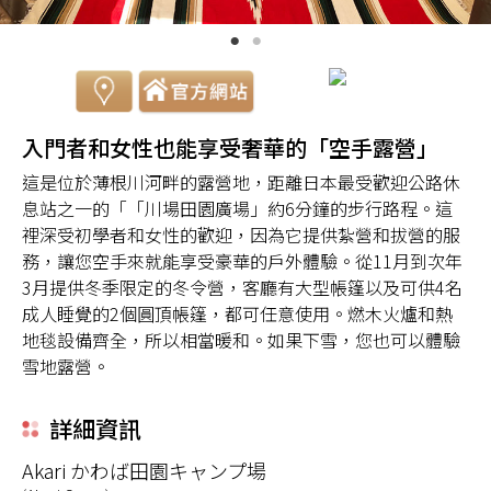
入門者和女性也能享受奢華的「空手露營」
這是位於薄根川河畔的露營地，距離日本最受歡迎公路休
息站之一的「「川場田園廣場」約6分鐘的步行路程。這
裡深受初學者和女性的歡迎，因為它提供紮營和拔營的服
務，讓您空手來就能享受豪華的戶外體驗。從11月到次年
3月提供冬季限定的冬令營，客廳有大型帳篷以及可供4名
成人睡覺的2個圓頂帳篷，都可任意使用。燃木火爐和熱
地毯設備齊全，所以相當暖和。如果下雪，您也可以體驗
雪地露營。
詳細資訊
Akari かわば田園キャンプ場