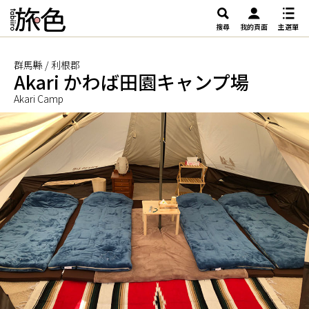
搜尋
我的頁面
主選單
群馬縣 / 利根郡
Akari かわば田園キャンプ場
Akari Camp