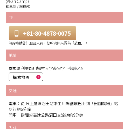
(Akari Camp)
群馬縣 / 利根郡
TEL
+81-80-4878-0075
洽詢時請告知服務人員，您的資訊來源為「旅色」。
地址
群馬県利根郡川場村大字萩室字下御座乙9
探索地圖
交通
電車：從JR上越線沼田站乘坐川場循環巴士到「田園廣場」站
步行約6分鐘
開車：從關越高速公路沼田交流道約9分鐘
入住