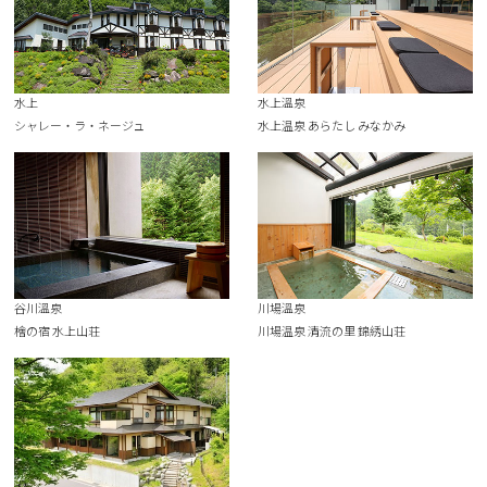
水上
水上溫泉
シャレー・ラ・ネージュ
水上温泉 あらたし みなかみ
谷川溫泉
川場溫泉
檜の宿 水上山荘
川場温泉 清流の里 錦綉山荘