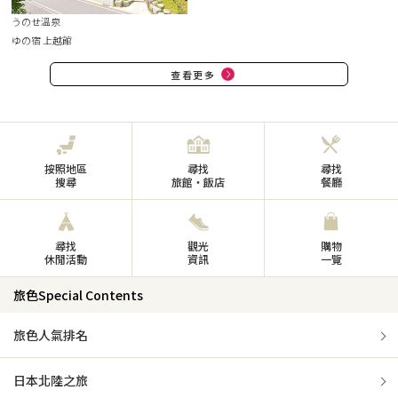
うのせ溫泉
ゆの宿 上越館
查看更多
按照地區
尋找
尋找
搜尋
旅館・飯店
餐廳
尋找
觀光
購物
休閒活動
資訊
一覽
旅色Special Contents
旅色人氣排名
日本北陸之旅