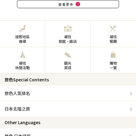
查看更多
按照地區
尋找
尋找
搜尋
旅館・飯店
餐廳
尋找
觀光
購物
休閒活動
資訊
一覽
旅色Special Contents
旅色人氣排名
日本北陸之旅
Other Languages