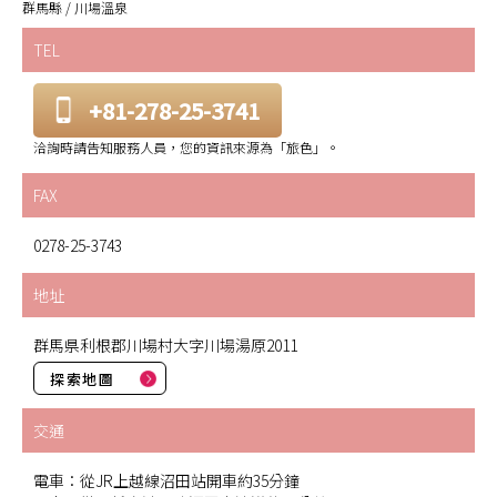
群馬縣 / 川場溫泉
TEL
+81-278-25-3741
洽詢時請告知服務人員，您的資訊來源為「旅色」。
FAX
0278-25-3743
地址
群馬県利根郡川場村大字川場湯原2011
探索地圖
交通
電車：從JR上越線沼田站開車約35分鐘