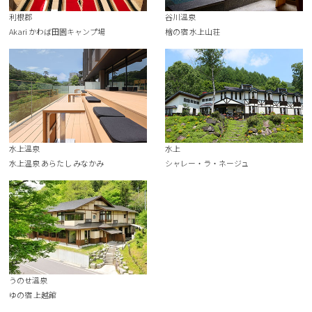
利根郡
谷川溫泉
Akari かわば田園キャンプ場
檜の宿 水上山荘
水上溫泉
水上
水上温泉 あらたし みなかみ
シャレー・ラ・ネージュ
うのせ溫泉
ゆの宿 上越館