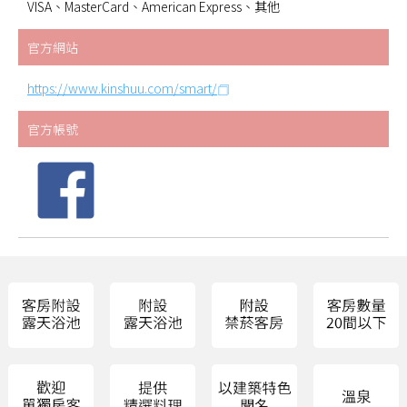
VISA、MasterCard、American Express、其他
官方網站
https://www.kinshuu.com/smart/
官方帳號