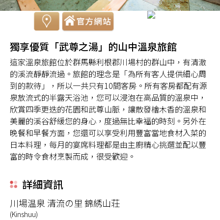
獨享優質「武尊之湯」的山中溫泉旅館
這家溫泉旅館位於群馬縣利根郡川場村的群山中，有清澈
的溪流靜靜流過。旅館的理念是「為所有客人提供細心周
到的款待」，所以一共只有10間客房。所有客房都配有源
泉放流式的半露天浴池，您可以浸泡在高品質的溫泉中，
欣賞四季更迭的花園和武尊山脈，讓散發檜木香的溫泉和
美麗的溪谷舒緩您的身心，度過無比幸福的時刻。另外在
晚餐和早餐方面，您還可以享受利用豐富當地食材入菜的
日本料理，每月的宴席料理都是由主廚精心挑選並配以豐
富的時令食材烹製而成，很受歡迎。
詳細資訊
川場温泉 清流の里 錦綉山荘
(Kinshuu)