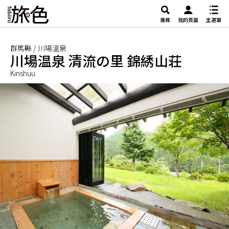
搜尋
我的頁面
主選單
群馬縣 / 川場溫泉
川場温泉 清流の里 錦綉山荘
Kinshuu