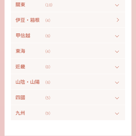
關東
（10）
伊豆・箱根
（4）
甲信越
（6）
東海
（4）
近畿
（8）
山陰・山陽
（6）
四國
（5）
九州
（9）