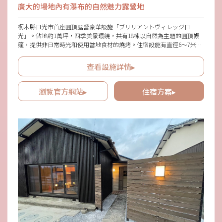
廣大的場地內有瀑布的自然魅力露營地
栃木縣日光市首座圓頂露營豪華設施「ブリリアントヴィレッジ日
光」。佔地約1萬坪，四季美景環繞，共有18棟以自然為主題的圓頂帳
篷，提供非日常時光和使用當地食材的燒烤。住宿設施有直徑6〜7米的
圓頂帳篷，雙人圓頂帳篷和帶有狗狗遊戲場的帳篷等，室內設有暖/冷
空調，全年皆可使用。敷地內有瀑布，讓您充分享受負離子和流水帶來
查看設施詳情▸
的舒適聲音等無法在都市中體驗的空氣。
瀏覽官方網站▸
住宿方案▸