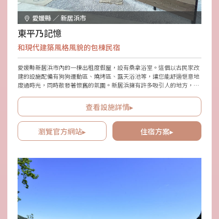
愛媛縣 ／ 新居浜市
東平乃記憶
和現代建築風格風貌的包棟民宿
愛媛縣新居浜市內的一棟出租度假屋，設有桑拿浴室。這個以古民家改
建的設施配備有狗狗運動區、燒烤區、露天浴池等，讓您能舒適愜意地
度過時光，同時散發著懷舊的氛圍。新居浜擁有許多吸引人的地方，如
關於別子銅山的工業遺產，以及被豐盛綠意和溫和瀨戶內海所環繞的美
麗景色。在這樣擁有濃厚歷史和自然氛圍的土地上，可以作為“什麼也
查看設施詳情▸
不做的隱居度假屋”來使用。供應的餐點是瀨戶內海的當季美食。在古
民家獨有的懷舊氛圍中，品嚐瀨戶內料理吧。
瀏覽官方網站▸
住宿方案▸