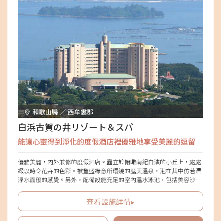
和歌山縣 ／ 西牟婁郡
白浜古賀の井リゾート＆スパ
能讓心靈得到淨化的度假酒店裡優雅地享受美麗的逗留
優雅美麗，內外兼修的度假酒店。矗立於俯瞰南紀白濱的小丘上，處處
綴以時令花卉的色彩。被豐盛綠意所環繞的露天溫泉，泡在其中仿若漂
浮水面般的感覺。另外，配備設施充足的室內溫水泳池，包括美容沙
龍、玻璃天花板及露天平台，營造出度假氛圍。庭園中設有全年皆可享
受的私人燈光秀，讓您得以在幻影燈光下度過奢華假期。
查看設施詳情▸