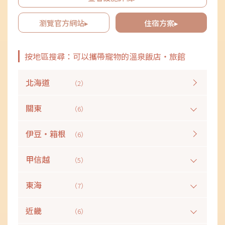
和籠子等寵物設施，作為對寵物友善的住宿場所也頗受好評。
瀏覽官方網站▸
住宿方案▸
按地區搜尋：可以攜帶寵物的溫泉飯店・旅館
北海道
（2）
關東
（6）
伊豆・箱根
（6）
甲信越
（5）
東海
（7）
近畿
（6）