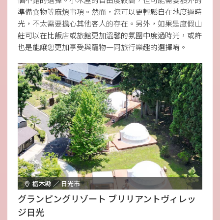
準備食物等麻煩事項。然而，您可以更輕鬆自在地度過時
光，不太需要擔心其他客人的存在。另外，如果是度假山
莊可以在比飯店或旅館更加溫馨的氛圍中度過時光，或許
也是能讓您更加享受與寵物一同旅行樂趣的選擇唷。
栃木縣 ／ 日光市
グランピングリゾート ブリリアントヴィレッ
ジ日光