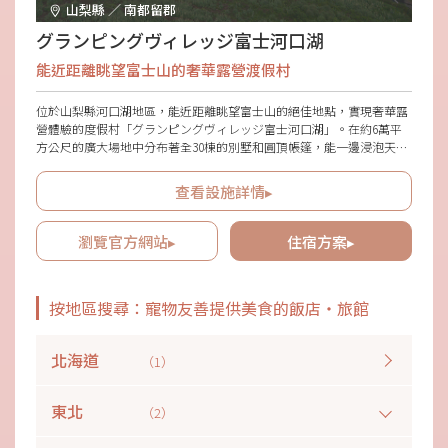
山梨縣 ／ 南都留郡
グランピングヴィレッジ富士河口湖
能近距離眺望富士山的奢華露營渡假村
位於山梨縣河口湖地區，能近距離眺望富士山的絕佳地點，實現奢華露
營體驗的度假村「グランピングヴィレッジ富士河口湖」。在約6萬平
方公尺的廣大場地中分布著全30棟的別墅和圓頂帳篷，能一邊浸泡天然
溫泉，一邊被大自然包圍，度過奢華的時光。還可選擇設有私人桑拿和
專用狗跑區的客房，推薦給攜帶寵物或團體旅遊的客人。除了使用當地
查看設施詳情▸
食材的燒烤外，各種豐富的休閒活動也很充實，能享受從日常中解放出
的幸福時光。
瀏覽官方網站▸
住宿方案▸
按地區搜尋：寵物友善提供美食的飯店・旅館
北海道
（1）
東北
（2）