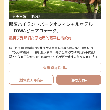
栃木縣 ／ 那須郡
那須ハイランドパークオフィシャルホテル
「TOWAピュアコテージ」
盡情享受那須高原地區的豪華住宿設施
擁有超過100種選擇的整棟別墅或豪華帳篷等多種類型住宿單位的
「TOWA純樂居」。提供私人桑拿、天然溫泉和帶兒童房的多樣化別
墅，也備有可與寵物同住的單位。住宿者可免費進入集團設施的「那須
高原公園」和「鈴道湖家庭牧場」，並享有遊樂設施折扣優惠。這是一
個充滿遊玩、美食和悠閒休息的住宿設施。
查看設施詳情▸
瀏覽官方網站▸
住宿方案▸