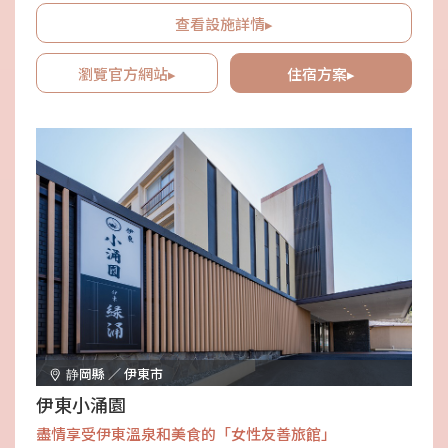
邊看星空一邊喝酒。
查看設施詳情▸
瀏覽官方網站▸
住宿方案▸
静岡縣 ／ 伊東市
伊東小涌園
盡情享受伊東溫泉和美食的「女性友善旅館」