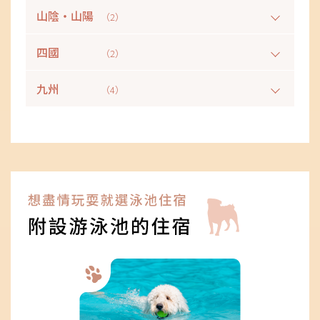
山陰・山陽
（2）
四國
（2）
九州
（4）