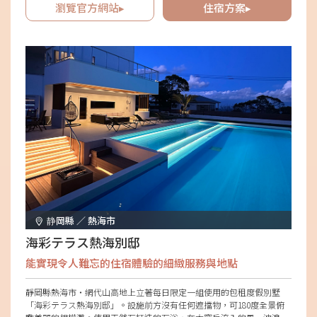
瀏覽官方網站▸
住宿方案▸
静岡縣 ／ 熱海市
海彩テラス熱海別邸
能實現令人難忘的住宿體驗的細緻服務與地點
靜岡縣熱海市・網代山高地上立著每日限定一組使用的包租度假別墅
「海彩テラス熱海別邸」。設施前方沒有任何遮擋物，可180度全景俯