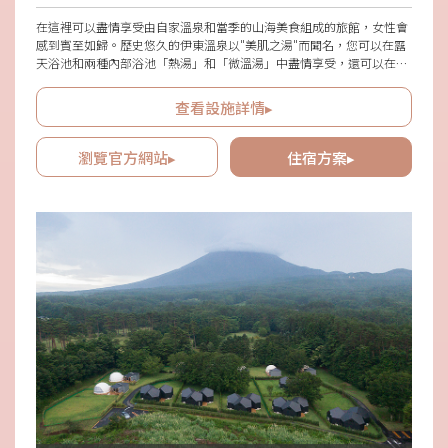
在這裡可以盡情享受由自家溫泉和當季的山海美食組成的旅館，女性會
感到賓至如歸。歷史悠久的伊東溫泉以"美肌之湯"而聞名，您可以在露
天浴池和兩種內部浴池「熱湯」和「微溫湯」中盡情享受，還可以在
「飲泉處」喝泉水。此外，建議回到房間後，在專用面膜上做「溫泉面
膜」。您也可以將「溫泉化妝水」裝入專用瓶中攜帶，所以一定要試試
查看設施詳情▸
看。
瀏覽官方網站▸
住宿方案▸