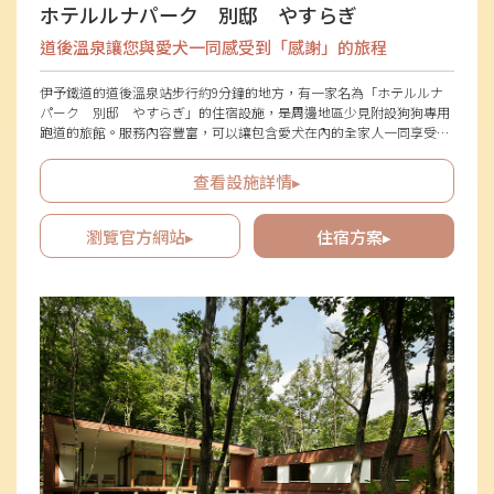
ホテルルナパーク 別邸 やすらぎ
道後溫泉讓您與愛犬一同感受到「感謝」的旅程
伊予鐵道的道後溫泉站步行約9分鐘的地方，有一家名為「ホテルルナ
パーク 別邸 やすらぎ」的住宿設施，是周邊地區少見附設狗狗專用
跑道的旅館。服務內容豐富，可以讓包含愛犬在內的全家人一同享受，
並提供狗狗用浴衣租借以及狗狗用足浴等設施。來訪的客人都稱這裡為
“寵物專用旅館”，其周到的款待非常受歡迎。此外，旅館所在地區也
查看設施詳情▸
很受歡迎，步行約6分鐘即可到達溫泉設施「道後溫泉本館」。建議您
帶著愛犬散步前往「松山城」，或搭乘人力車遊覽。
瀏覽官方網站▸
住宿方案▸