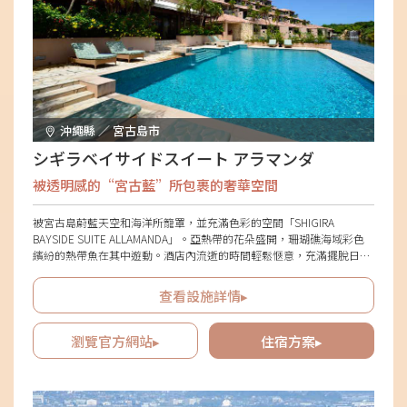
沖繩縣 ／ 宮古島市
シギラベイサイドスイート アラマンダ
被透明感的“宮古藍”所包裹的奢華空間
被宮古島蔚藍天空和海洋所籠罩，並充滿色彩的空間「SHIGIRA
BAYSIDE SUITE ALLAMANDA」。亞熱帶的花朵盛開，珊瑚礁海域彩色
繽紛的熱帶魚在其中遊動。酒店內流逝的時間輕鬆愜意，充滿擺脫日常
帶來的喜悅。在能眺望海洋的套房中放鬆身心，度過悠閒奢華的假期。
此外，「SHIGIRA BAYSIDE SUITE ALLAMANDA」內的4家餐廳和休息
查看設施詳情▸
室，以及散佈在廣大土地上的30多家餐廳、咖啡廳和酒吧都可讓人愉悅
地膩。
瀏覽官方網站▸
住宿方案▸