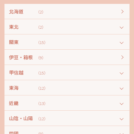
北海道
（2）
東北
（2）
關東
（15）
伊豆・箱根
（9）
甲信越
（15）
東海
（12）
近畿
（13）
山陰・山陽
（12）
四國
（8）