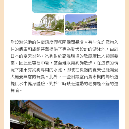
附設游泳池的住宿讓度假氛圍瞬間暴增。有些允許寵物入
住的飯店和旅館甚至提供了專為愛犬設計的游泳池。由於
日本的夏天炎熱，狗狗對於高溫環境的敏感度比人類還要
高，因此更容易中暑，甚至難以讓狗狗散步。在這樣的情
況下如果有狗狗專用的水池，即使在炎熱的夏天也能讓愛
犬無憂無慮的玩耍。此外，一些附設室內游泳機的場所還
提供水中健身體驗，對於平時缺乏運動的老狗是不錯的選
擇唷。