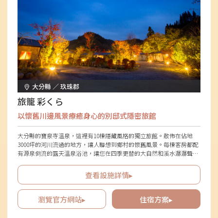
大分縣 ／ 玖珠郡
旅籠 彩くら
以懷舊川邊風景療癒身心的別邸式隱密旅館
大分縣的寶泉寺溫泉，這裡有10棟隱藏風格的獨立旅館。散佈在佔地
3000坪的河川流過的地方，讓人聯想到鄉村的懷舊風景。每棟客房都配
有源泉倒流的露天溫泉浴池，讓您在四季更替的大自然和溪水潺潺聲中
得到療癒，盡情享受私密的泡湯時光。飲食部分，堅持大分縣本地生產
本地消費，提供豪華多樣的料理。沉浸在寶泉寺溫泉的"美肌之湯"中，
查看設施詳情▸
品嚐大分當季的恩賜，悠閒地享受流逝的時光。也提供可攜帶寵物入住
的客房和狗狗跑步場所。
瀏覽官方網站▸
住宿方案▸