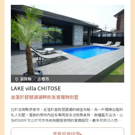
滋賀縣 ／ 彦根市
LAKE villa CHITOSE
坐落於琵琶湖湖畔的友善寵物別墅
位於滋賀縣彥根市，坐落於面對琵琶湖的絕佳地點，為一戶獨棟出租的
私人別墅。寬敞的用地內設有專用游泳池和桑拿房、兩種露天浴池，以
及約500平方公尺可作為狗狗跑道使用的寬廣庭院。最多可供10人同一
價格使用，別墅內有三間氛圍各異的客房，即使是多世代家庭或朋友聚
會也能實現舒適的住宿。可攜帶愛犬同住，且不設限頭數，提供洗腳處
查看設施詳情▸