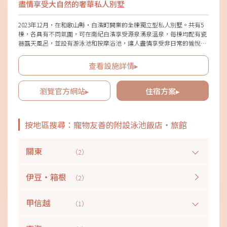
盡情享受大自然的奢華私人別墅
2023年12月，在和歌山縣・白濱町開業的全棟獨立型私人別墅。共有5
棟，各具有不同氛圍，可在南紀白濱享受源泉湧泉溫泉，每棟均配有瓷
器露天風呂，並設有游泳池和按摩浴池，讓人盡情享受非日常的愉悅時
光。白濱的城市、海洋、天空和綠色盡收眼底，這個豪華的地理位置也
很吸引人。此外，家電產品和盥洗用品採用了知名廠牌的商品，支持舒
查看設施詳情▸
適的住宿。還有可容納寵物的棟，可根據情況選擇最適合的空間，無論
是情侶、家庭旅行還是團體入住都很適合。
瀏覽官方網站▸
住宿方案▸
按地區搜尋：寵物友善的附設泳池飯店・旅館
關東
（2）
伊豆・箱根
（2）
甲信越
（1）