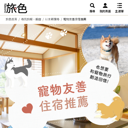
搜尋
我的頁面
主選單
旅色首頁
尋找旅館・飯店
以主題搜尋
寵物友善住宿推薦