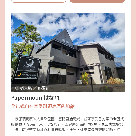
栃木縣 ／ 那須郡
Papermoon はなれ
全包式自在享受那須高原的旅館
在被那須高原的大自然包圍中悠閒度過時光，並可享受各方案的全包式
服務的「Papermoon はなれ」。全客房配備迷你廚房，像公寓式旅館
一樣，可以帶回當地食材自行料理。此外，休息室備有現磨咖啡、紅
茶、啤酒、葡萄酒、日本酒等20種以上的飲品及小吃，也可以在露臺一