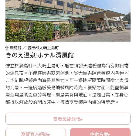
廣島縣 ／ 豊田郡大崎上島町
きのえ温泉 ホテル清風館
佇立於廣島縣・大崎上島町，能在1晚2天體驗離島特有非日常
的溫泉宿。不僅客房與露天浴池，從大廳與陽台等館內各種地
方也能眺望瀨戶內海是其魅力。可一邊眺望隨著時間變化表情
的海景，一邊度過感受島嶼微風的時光。餐點方面，能盡情享
用活用島嶼恩惠的料理、廣島美食與地酒。遠離日常，在身心
都得以解放般的開放感中，盡情享受瀨戶內海的特等席。
查看設施詳情▸
瀏覽官方網站▸
住宿方案▸