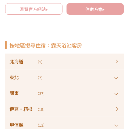
瀏覽官方網站▸
住宿方案▸
按地區搜尋住宿：露天浴池客房
北海道
（9）
東北
（7）
關東
（37）
伊豆・箱根
（18）
甲信越
（13）