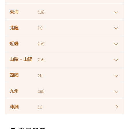
東海
（18）
北陸
（3）
近畿
（16）
山陰・山陽
（16）
四國
（4）
九州
（39）
沖繩
（3）