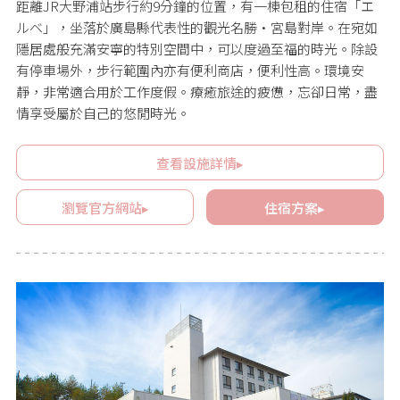
距離JR大野浦站步行約9分鐘的位置，有一棟包租的住宿「エ
ルベ」，坐落於廣島縣代表性的觀光名勝·宮島對岸。在宛如
隱居處般充滿安寧的特別空間中，可以度過至福的時光。除設
有停車場外，步行範圍內亦有便利商店，便利性高。環境安
靜，非常適合用於工作度假。療癒旅途的疲憊，忘卻日常，盡
情享受屬於自己的悠閒時光。
查看設施詳情▸
瀏覽官方網站▸
住宿方案▸