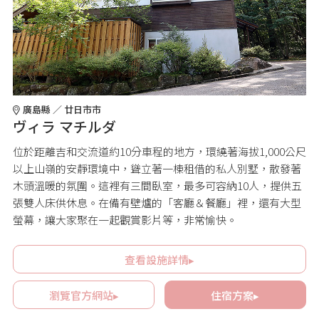
廣島縣 ／ 廿日市市
ヴィラ マチルダ
位於距離吉和交流道約10分車程的地方，環繞著海拔1,000公尺
以上山嶺的安靜環境中，聳立著一棟租借的私人別墅，散發著
木頭溫暖的氛圍。這裡有三間臥室，最多可容納10人，提供五
張雙人床供休息。在備有壁爐的「客廳＆餐廳」裡，還有大型
螢幕，讓大家聚在一起觀賞影片等，非常愉快。
查看設施詳情▸
瀏覽官方網站▸
住宿方案▸