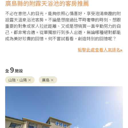
廣島縣的附露天浴池的客房推薦
不必在意他人的目光，能夠依照心情喜好，享受泡湯樂趣的附
設露天溫泉浴池客房。不論是想度過比平時奢華的時刻、想跟
重要的對象或家人拉近距離、又或是想犒賞一直辛勤努力的自
己，都非常合適。從單獨旅行到多人出遊，無論哪種絕對都能
成為美好珍貴的回憶。何不嘗試看看，創造特別的回憶呢？
點擊此處查看人氣排名▸
9
全
施設
山陰・山陽 ×
廣島 ×