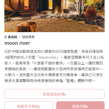
廣島縣 ／ 廿日市市
moon river
位於中國自動車道吉和IC開車約30分鐘車程處，為每日僅接受
1組預約的私人別墅「moon river」。寬敞空間最多可入住13名
客人，能夠享受「什麼都不做的奢侈」。在露台上一邊欣賞四
季變換的景色，一邊使用配置的大型烤架享受燒烤也是其中一
大魅力。泡完露天浴池和木桶桑拿充分暖身後，讓自己沉浸在
被溪水潺潺聲與森林綠意擁抱的幸福「整備」體驗中吧。
查看設施詳情▸
瀏覽官方網站▸
住宿方案▸