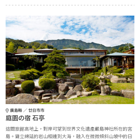
廣島縣 ／ 廿日市市
庭園の宿 石亭
這間旅館高地上，對岸可望到世界文化遺產嚴島神社所在的宮
島。聳立綿延的岩山相連到大海，融入在微微傾斜山坡中的日