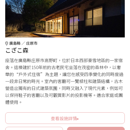
廣島縣 ／ 庄原市
こざこ森
座落在廣島縣庄原市高野町，位於日本西部豪雪地區的一家宿
舍。這棟建於150年前的古老民宅坐落在茂密的森林中，以奢
華的“戶外式住宿”為主題，讓您在感受四季變化的同時度過
一段非日常的時光。室內的客廳可一覽樑柱和建築結構，古木
營造出獨有的日式建築氛圍，同時又融入了現代元素，例如可
以保持鞋子的客廳以及可觀賞影片的投影機等。適合家庭或團
體使用。
查看設施詳情▸