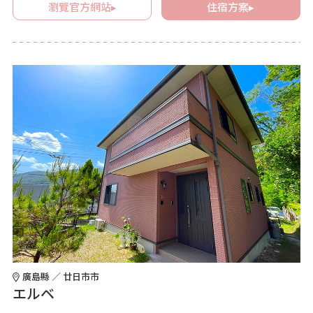
瀏覽官方網站▸
住宿方案▸
廣島縣 ／ 廿日市市
エルベ