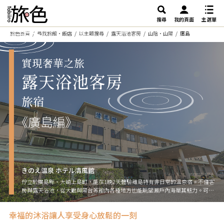
搜尋
我的頁面
主選單
旅色首頁
尋找旅館・飯店
以主題搜尋
露天浴池客房
山陰・山陽
廣島
《廣島編》
きのえ温泉 ホテル清風館
佇立於廣島縣・大崎上島町，能在1晚2天體驗離島特有非日常的溫泉宿。不僅客
房與露天浴池，從大廳與陽台等館內各種地方也能眺望瀨戶內海是其魅力。可一
邊眺望隨著時間變化表情的海景，一邊度過感受島嶼微風的時光。餐點方面，能
盡情享用活用島嶼恩惠的料理、廣島美食與地酒。遠離日常，在身心都得以解放
幸福的沐浴讓人享受身心放鬆的一刻
般的開放感中，盡情享受瀨戶內海的特等席。