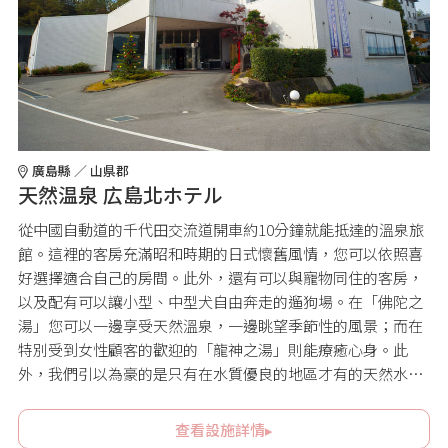
廣島縣 ／ 山県郡
天然温泉 広島北ホテル
從中國自動道的千代田交流道開車約10分鐘就能抵達的溫泉旅
館。這裡的客房充滿昭和時期的日式懷舊風情，您可以依照喜
好選擇適合自己的房間。此外，還有可以與寵物同住的客房，
以及配有可以讓小型、中型犬自由奔走的遛狗場。在「佛陀之
湯」您可以一邊享受天然溫泉，一邊眺望季節性的風景；而在
特別受到女性顧客的歡迎的「龍神之湯」則能療癒心身。此
外，我們引以為豪的是只有在水質優良的地區才有的天然水，
而使用天然水以及當地食材製作的料理則受到良好的口碑。另
外，飯店作為廣島的人氣觀光景點宮島與島根的出雲大社之間
查看設施詳情▸
的中途站十分便利，可以盡情享受觀光的樂趣。