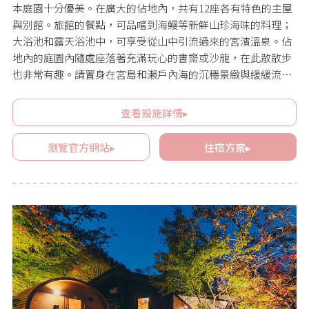
本庭園十分優美。在廣大的佔地內，共有12座各有特色的主屋
與別館。旅館的餐點，可品嚐到海鰻等新鮮山珍海味的料理；
大浴池和露天浴池中，可享受從山中引流過來的宮濱溫泉。佔
地內的庭園內隨處座落著充滿玩心的書齋或沙龍，在此散散步
也非常有趣。請置身在宮島和瀨戶內海的沉穩景緻與緩緩流逝
的時光中，度過優雅的一天吧。官方網站提供中文版。
查看設施詳情▸
瀏覽官方網站▸
住宿方案▸