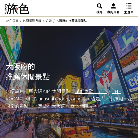
搜尋
我的頁面
主選單
旅色首頁
休閒景點搜尋
近畿
大阪府的推薦休閒景點
大阪府的
推薦休閒景點
介紹旅色推薦大阪府的休閒景點。
試斬体験 刀心
、
THE
ROOM#19
和
U2 unusual underground
等，皆是大人小孩可一起
同樂的景點，一定要在大阪府享受休閒時光。