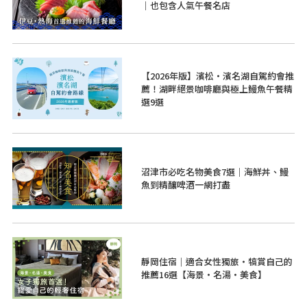
｜也包含人氣午餐名店
【2026年版】濱松・濱名湖自駕約會推
薦！湖畔絕景咖啡廳與極上鰻魚午餐精
選9選
沼津市必吃名物美食7選｜海鮮丼、鰻
魚到精釀啤酒一網打盡
靜岡住宿｜適合女性獨旅・犒賞自己的
推薦16選【海景・名湯・美食】