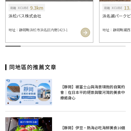
9.3km
13
XCUBE
XCUBE
距離
距離
浜松バス株式会社
浜名湖パークビ
地址：静岡縣浜松市浜名区内野2423-1
地址：静岡縣湖西市新
【靜岡】被富士山與海景環抱的自駕約
會｜在日本平的絕景與駿河灣的美食中
療癒身心
【靜岡】伊豆・熱海必吃海鮮美食10選