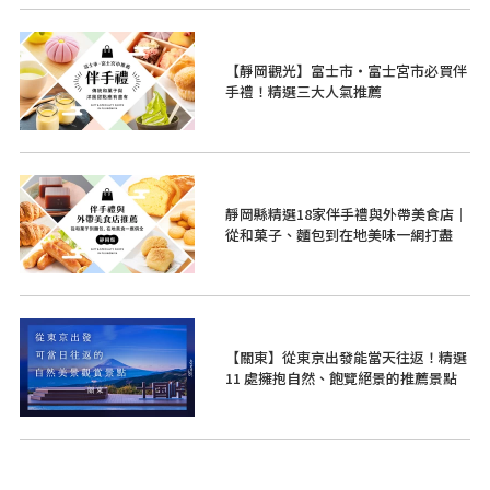
【靜岡觀光】富士市・富士宮市必買伴
手禮！精選三大人氣推薦
靜岡縣精選18家伴手禮與外帶美食店｜
從和菓子、麵包到在地美味一網打盡
【關東】從東京出發能當天往返！精選
11 處擁抱自然、飽覽絕景的推薦景點