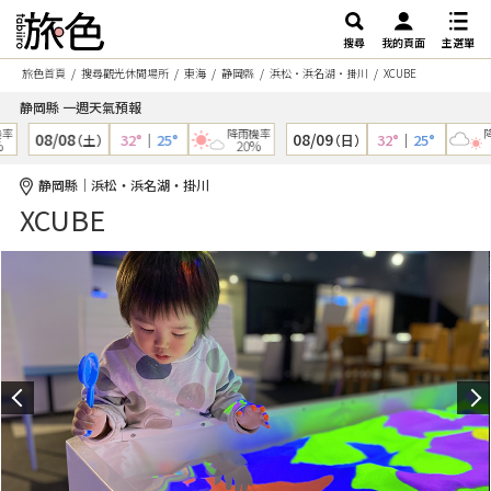
搜尋
我的頁面
主選單
旅色首頁
搜尋觀光休閒場所
東海
静岡縣
浜松・浜名湖・掛川
XCUBE
静岡縣 一週天氣預報
降雨機率
降雨
08/08
08/09
32°
｜
25°
32°
｜
25°
（土）
（日）
20%
3
静岡縣｜浜松・浜名湖・掛川
XCUBE