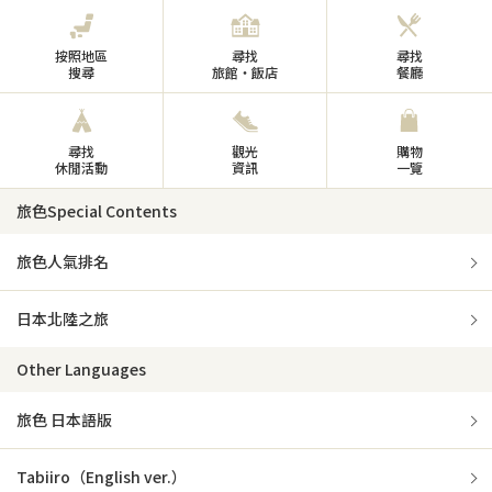
按照地區
尋找
尋找
搜尋
旅館・飯店
餐廳
尋找
觀光
購物
休閒活動
資訊
一覽
旅色Special Contents
旅色人氣排名
日本北陸之旅
Other Languages
旅色 日本語版
Tabiiro（English ver.）