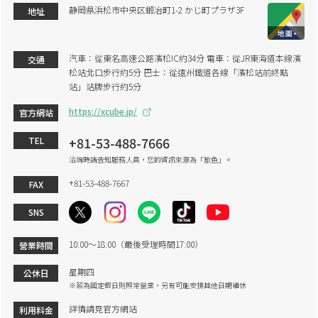
静岡県浜松市中央区鍛冶町1-2 かじ町プラザ3F
地址
汽車：從東名高速公路濱松IC約34分 電車：從JR東海道本線濱
交通
松站北口步行約5分 巴士：從遠州鐵道各線「濱松站前終點
站」站牌步行約5分
https://xcube.jp/
官方網站
+81-53-488-7666
TEL
洽詢時請告知服務人員，您的資訊來源為「旅色」。
+81-53-488-7667
FAX
SNS
10:00～18:00（最後受理時間17:00）
營業時間
星期四
公休日
※若為國定假日則照常營業，另有可能安排其他日期補休
詳情請見官方網站
利用料金