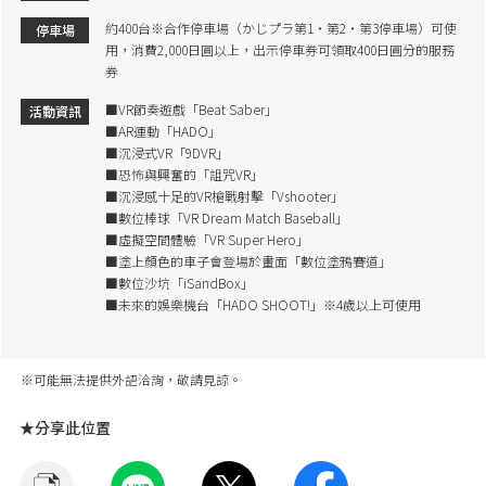
約400台※合作停車場（かじプラ第1・第2・第3停車場）可使
停車場
用，消費2,000日圓以上，出示停車券可領取400日圓分的服務
券
■VR節奏遊戲「Beat Saber」
活動資訊
■AR運動「HADO」
■沉浸式VR「9DVR」
■恐怖與興奮的「詛咒VR」
■沉浸感十足的VR槍戰射擊「Vshooter」
■數位棒球「VR Dream Match Baseball」
■虛擬空間體驗「VR Super Hero」
■塗上顏色的車子會登場於畫面「數位塗鴉賽道」
■數位沙坑「iSandBox」
■未來的娛樂機台「HADO SHOOT!」※4歲以上可使用
※可能無法提供外語洽詢，敬請見諒。
★分享此位置